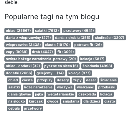
siebie.
Popularne tagi na tym blogu
obiad
(25567)
salatki
(7912)
przetwory
(4541)
dania z wieprzowiny
(271)
dania z drobiu
(355)
słodkości
(3307)
wieprzowina
(3438)
ciasta
(19170)
potrawa fit
(26)
zupy
(9069)
drob
(4047)
fit
(3091)
święta bożego narodzenia-potrawy
(20)
kolacja
(5817)
obiad- dodatki
(32)
pyszne co nieco
(6)
śniadania
(4998)
dodatki
(2666)
grilujemy...
(14)
kolacje
(977)
obiad
ciasta
przepisy
desery
zupy
deser
śniadanie
salatki
boże narodzenie
warzywa
wielkanoc
przekaski
dania główne
jajka
wegetariańskie
czekolada
kolacja
na słodko
kurczak
owoce
śniadania
dla dzieci
ciasto
cebula
przetwory