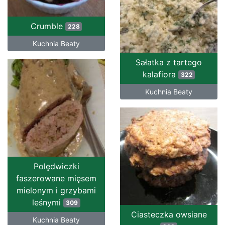
Crumble
228
Kuchnia Beaty
Sałatka z tartego
kalafiora
322
Kuchnia Beaty
Polędwiczki
faszerowane mięsem
mielonym i grzybami
leśnymi
309
Ciasteczka owsiane
Kuchnia Beaty