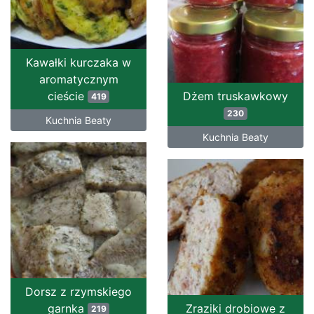
Kawałki kurczaka w
aromatycznym
cieście
Dżem truskawkowy
419
230
Kuchnia Beaty
Kuchnia Beaty
Dorsz z rzymskiego
garnka
Zraziki drobiowe z
219