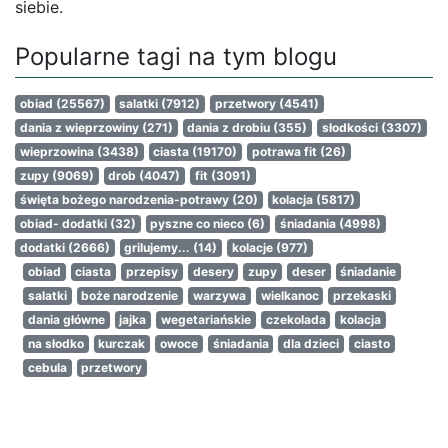
siebie.
Popularne tagi na tym blogu
obiad
(25567)
salatki
(7912)
przetwory
(4541)
dania z wieprzowiny
(271)
dania z drobiu
(355)
słodkości
(3307)
wieprzowina
(3438)
ciasta
(19170)
potrawa fit
(26)
zupy
(9069)
drob
(4047)
fit
(3091)
święta bożego narodzenia-potrawy
(20)
kolacja
(5817)
obiad- dodatki
(32)
pyszne co nieco
(6)
śniadania
(4998)
dodatki
(2666)
grilujemy...
(14)
kolacje
(977)
obiad
ciasta
przepisy
desery
zupy
deser
śniadanie
salatki
boże narodzenie
warzywa
wielkanoc
przekaski
dania główne
jajka
wegetariańskie
czekolada
kolacja
na słodko
kurczak
owoce
śniadania
dla dzieci
ciasto
cebula
przetwory