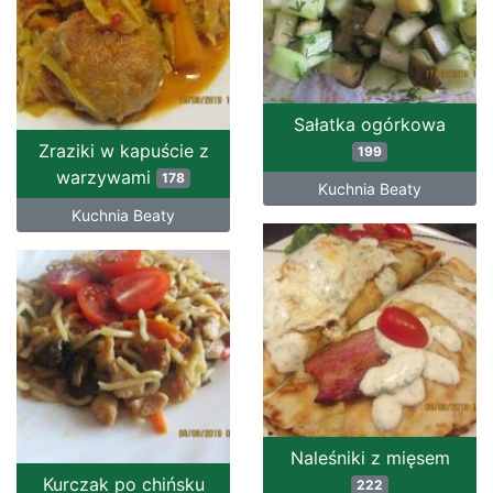
Sałatka ogórkowa
Zraziki w kapuście z
199
warzywami
178
Kuchnia Beaty
Kuchnia Beaty
Naleśniki z mięsem
Kurczak po chińsku
222