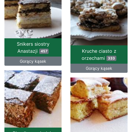
Snikers siostry
Anastazji
Kruche ciasto z
457
orzechami
333
Gorący kąsek
Gorący kąsek