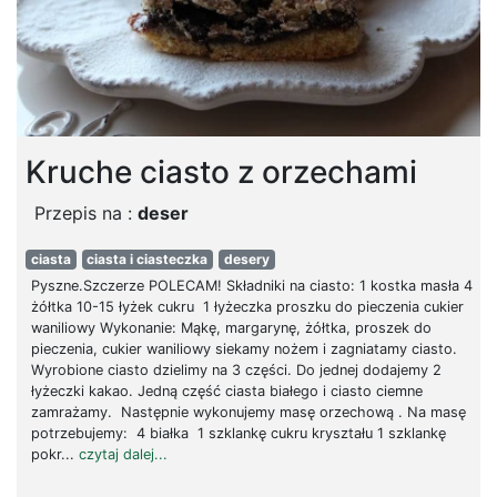
Kruche ciasto z orzechami
Przepis na :
deser
ciasta
ciasta i ciasteczka
desery
Pyszne.Szczerze POLECAM! Składniki na ciasto: 1 kostka masła 4
żółtka 10-15 łyżek cukru 1 łyżeczka proszku do pieczenia cukier
waniliowy Wykonanie: Mąkę, margarynę, żółtka, proszek do
pieczenia, cukier waniliowy siekamy nożem i zagniatamy ciasto.
Wyrobione ciasto dzielimy na 3 części. Do jednej dodajemy 2
łyżeczki kakao. Jedną część ciasta białego i ciasto ciemne
zamrażamy. Następnie wykonujemy masę orzechową . Na masę
potrzebujemy: 4 białka 1 szklankę cukru kryształu 1 szklankę
pokr...
czytaj dalej...