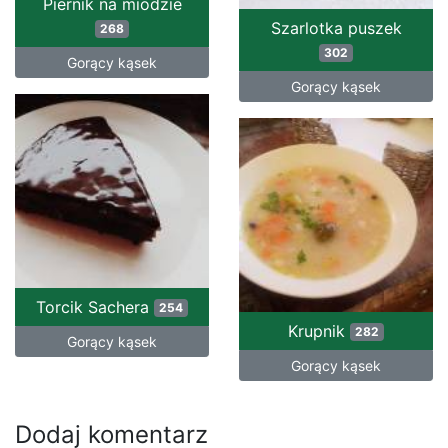
Piernik na miodzie
Szarlotka puszek
268
302
Gorący kąsek
Gorący kąsek
Torcik Sachera
254
Krupnik
282
Gorący kąsek
Gorący kąsek
Dodaj komentarz