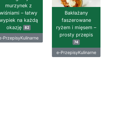
murzynek z
wiśniami – łatwy
Bakłażany
wypiek na każdą
faszerowane
okazję
ryżem i mięsem –
82
prosty przepis
e-PrzepisyKulinarne
74
e-PrzepisyKulinarne