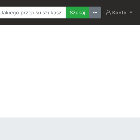
Ostatnio szukane
Konto