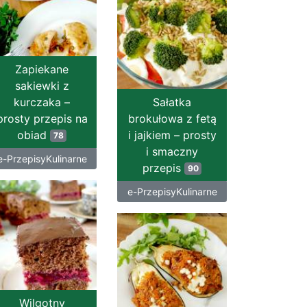
Zapiekane
sakiewki z
kurczaka –
Sałatka
prosty przepis na
brokułowa z fetą
obiad
i jajkiem – prosty
78
i smaczny
e-PrzepisyKulinarne
przepis
90
e-PrzepisyKulinarne
Wilgotny