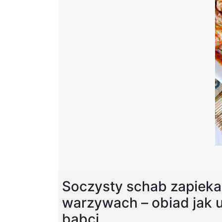
Soczysty schab zapiek
warzywach – obiad jak 
babci