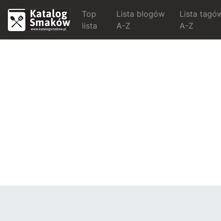
Top
Lista blogów
Lista tagó
lista
A-Z
A-Z