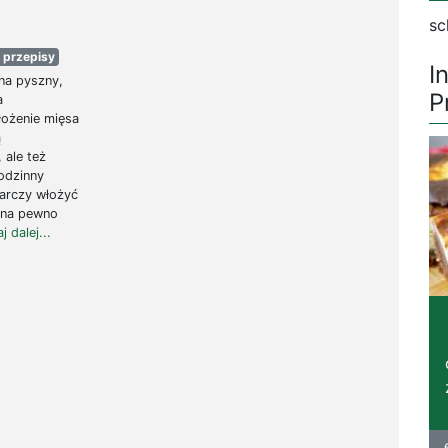
sc
 przepisy
I
na pyszny,
P
a
łożenie mięsa
ą
 ale też
odzinny
tarczy włożyć
a na pewno
j dalej...