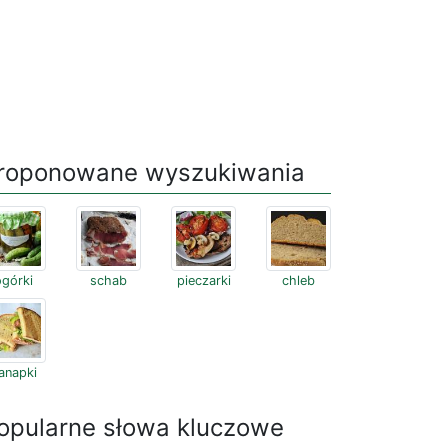
roponowane wyszukiwania
ogórki
schab
pieczarki
chleb
anapki
opularne słowa kluczowe