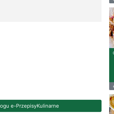
blogu e-PrzepisyKulinarne