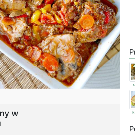
P
any w
k
u
P