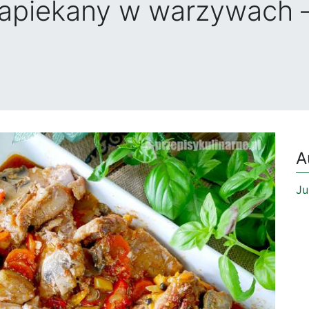
apiekany w warzywach –
A
Ju