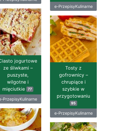
e-PrzepisyKulinarne
Ciasto jogurtowe
ze śliwkami –
Tosty z
puszyste,
gofrownicy –
wilgotne i
chrupiące i
mięciutkie
szybkie w
77
przygotowaniu
e-PrzepisyKulinarne
95
e-PrzepisyKulinarne