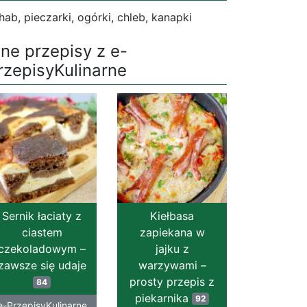
hab, pieczarki, ogórki, chleb, kanapki
nne przepisy z e-
rzepisyKulinarne
Sernik łaciaty z
Kiełbasa
ciastem
zapiekana w
czekoladowym –
jajku z
zawsze się udaje
warzywami –
prosty przepis z
84
piekarnika
92
e-PrzepisyKulinarne