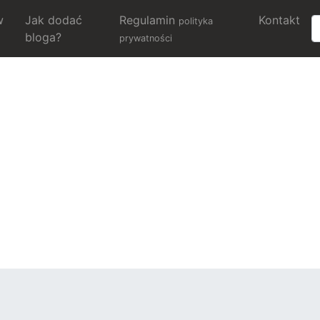
w
Jak dodać
Regulamin
Kontakt
polityka
bloga?
prywatności