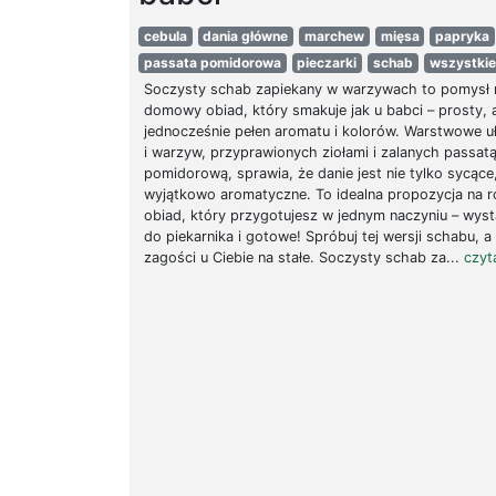
cebula
dania główne
marchew
mięsa
papryka
passata pomidorowa
pieczarki
schab
wszystkie
Soczysty schab zapiekany w warzywach to pomysł 
domowy obiad, który smakuje jak u babci – prosty, 
jednocześnie pełen aromatu i kolorów. Warstwowe u
i warzyw, przyprawionych ziołami i zalanych passat
pomidorową, sprawia, że danie jest nie tylko sycące,
wyjątkowo aromatyczne. To idealna propozycja na r
obiad, który przygotujesz w jednym naczyniu – wys
do piekarnika i gotowe! Spróbuj tej wersji schabu, 
zagości u Ciebie na stałe. Soczysty schab za...
czyta