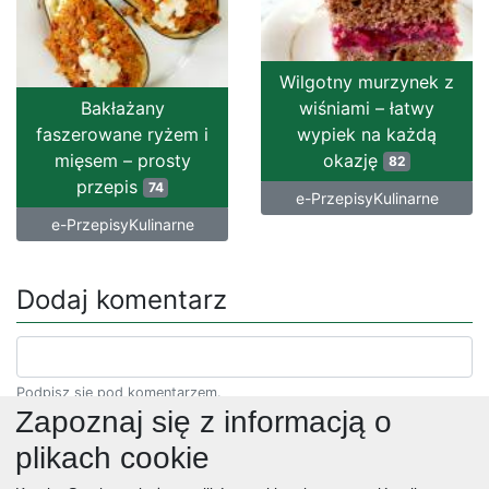
Wilgotny murzynek z
Bakłażany
wiśniami – łatwy
faszerowane ryżem i
wypiek na każdą
mięsem – prosty
okazję
82
przepis
74
e-PrzepisyKulinarne
e-PrzepisyKulinarne
Dodaj komentarz
Podpisz się pod komentarzem.
Zapoznaj się z informacją o
plikach cookie