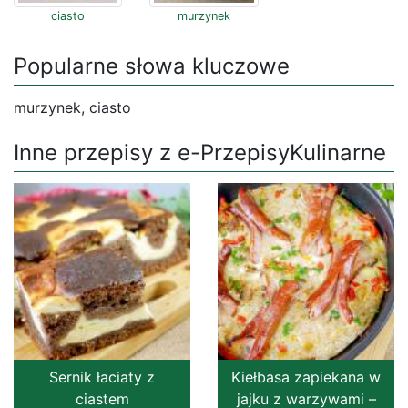
ciasto
murzynek
Popularne słowa kluczowe
murzynek, ciasto
Inne przepisy z e-PrzepisyKulinarne
Sernik łaciaty z
Kiełbasa zapiekana w
ciastem
jajku z warzywami –