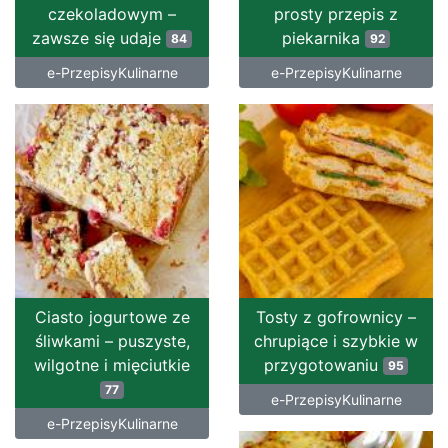
czekoladowym –
prosty przepis z
zawsze się udaje
piekarnika
84
92
e-PrzepisyKulinarne
e-PrzepisyKulinarne
Ciasto jogurtowe ze
Tosty z gofrownicy –
śliwkami – puszyste,
chrupiące i szybkie w
wilgotne i mięciutkie
przygotowaniu
95
77
e-PrzepisyKulinarne
e-PrzepisyKulinarne