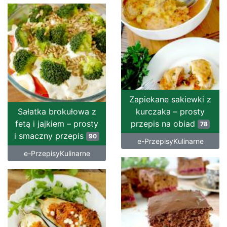
Zapiekane sakiewki z
Sałatka brokułowa z
kurczaka – prosty
fetą i jajkiem – prosty
przepis na obiad
78
i smaczny przepis
90
e-PrzepisyKulinarne
e-PrzepisyKulinarne