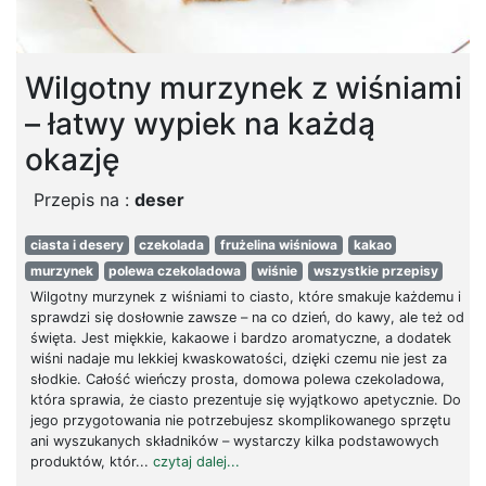
Wilgotny murzynek z wiśniami
– łatwy wypiek na każdą
okazję
Przepis na :
deser
ciasta i desery
czekolada
frużelina wiśniowa
kakao
murzynek
polewa czekoladowa
wiśnie
wszystkie przepisy
Wilgotny murzynek z wiśniami to ciasto, które smakuje każdemu i
sprawdzi się dosłownie zawsze – na co dzień, do kawy, ale też od
święta. Jest miękkie, kakaowe i bardzo aromatyczne, a dodatek
wiśni nadaje mu lekkiej kwaskowatości, dzięki czemu nie jest za
słodkie. Całość wieńczy prosta, domowa polewa czekoladowa,
która sprawia, że ciasto prezentuje się wyjątkowo apetycznie. Do
jego przygotowania nie potrzebujesz skomplikowanego sprzętu
ani wyszukanych składników – wystarczy kilka podstawowych
produktów, któr...
czytaj dalej...