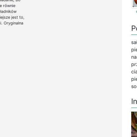
e równie
kładników
jsze jest to,
i. Oryginalna
P
sa
pi
na
pr
ci
pi
so
I