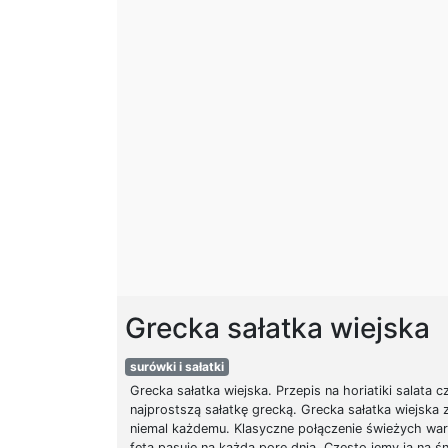
Grecka sałatka wiejska
surówki i sałatki
Grecka sałatka wiejska. Przepis na horiatiki salata cz
najprostszą sałatkę grecką. Grecka sałatka wiejska 
niemal każdemu. Klasyczne połączenie świeżych war
feta pasuje na każdą porę dnia. Często jemy ją na śn