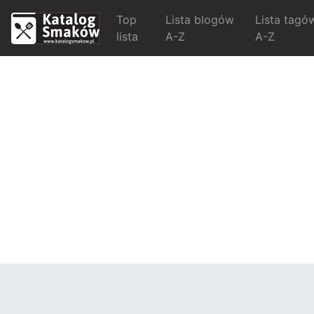
Top
Lista blogów
Lista tagó
lista
A-Z
A-Z