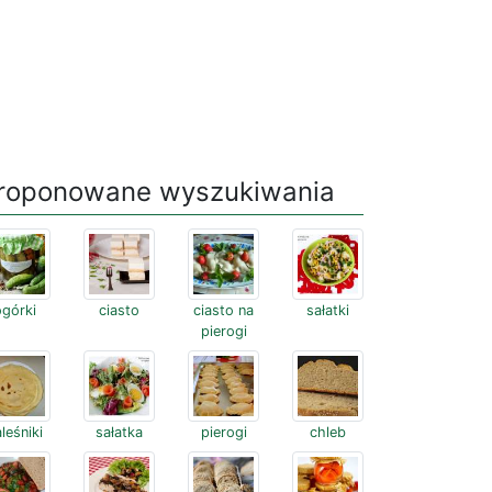
roponowane wyszukiwania
ogórki
ciasto
ciasto na
sałatki
pierogi
leśniki
sałatka
pierogi
chleb