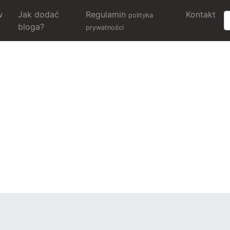
w
Jak dodać
Regulamin
Kontakt
polityka
bloga?
prywatności