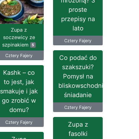
mrożoną? 3
proste
przepisy na
lato
Zupa z
soczewicy ze
Cztery Fajery
szpinakiem
5
Cztery Fajery
Co podać do
szakszuki?
Kashk – co
Pomysł na
to jest, jak
bliskowschodnie
smakuje i jak
śniadanie
go zrobić w
Cztery Fajery
domu?
Cztery Fajery
Zupa z
fasolki