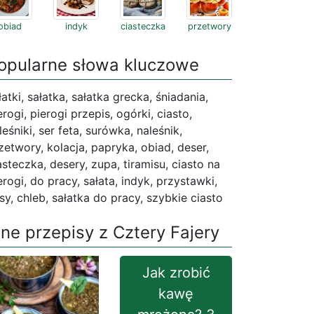
obiad
indyk
ciasteczka
przetwory
opularne słowa kluczowe
łatki, sałatka, sałatka grecka, śniadania,
erogi, pierogi przepis, ogórki, ciasto,
leśniki, ser feta, surówka, naleśnik,
zetwory, kolacja, papryka, obiad, deser,
asteczka, desery, zupa, tiramisu, ciasto na
erogi, do pracy, sałata, indyk, przystawki,
sy, chleb, sałatka do pracy, szybkie ciasto
nne przepisy z Cztery Fajery
Jak zrobić
kawę