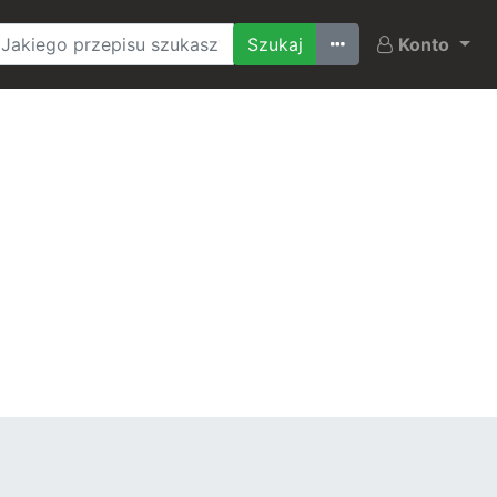
Ostatnio szukane
Konto