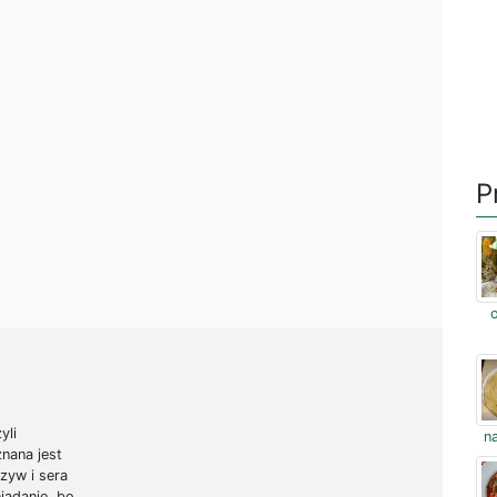
P
yli
na
znana jest
zyw i sera
iadanie, bo