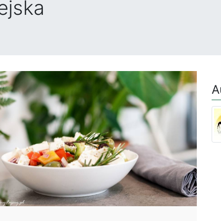
ejska
A