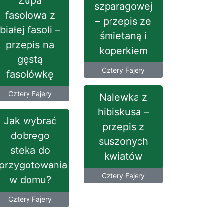
Zupa
szparagowej
fasolowa z
– przepis ze
białej fasoli –
śmietaną i
przepis na
koperkiem
gęstą
Cztery Fajery
fasolówkę
Cztery Fajery
Nalewka z
hibiskusa –
Jak wybrać
przepis z
dobrego
suszonych
steka do
kwiatów
przygotowania
Cztery Fajery
w domu?
Cztery Fajery