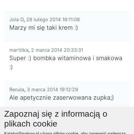
Jola O
,
28 lutego 2014 16:11:08
Marzy mi się taki krem :)
martitka
,
2 marca 2014 20:33:31
Super :) bombka witaminowa i smakowa
:)
Renula
,
3 marca 2014 19:12:29
Ale apetycznie zaserwowana zupka;)
Zapoznaj się z informacją o
Agata
,
9 marca 2014 22:47:17
plikach cookie
Z macą jeszcze nie próbowałam, a swoją
KatalogSmakow.pl używa plików cookie, aby zapewnić najlepszą