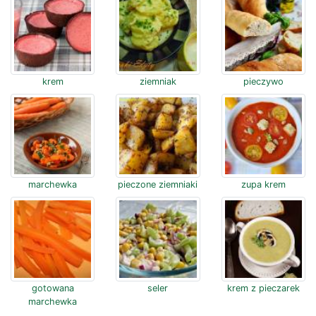
krem
ziemniak
pieczywo
marchewka
pieczone ziemniaki
zupa krem
gotowana
seler
krem z pieczarek
marchewka