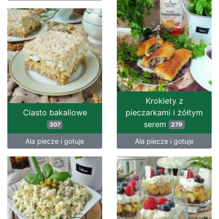
Krokiety z
Ciasto bakaliowe
pieczarkami i żółtym
serem
307
279
Ala piecze i gotuje
Ala piecze i gotuje