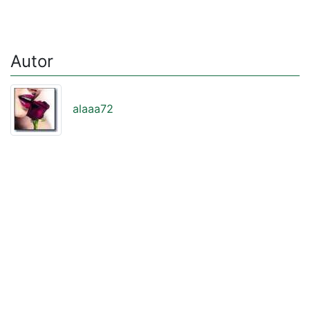
Autor
alaaa72