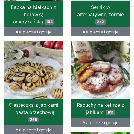
Babka na białkach z
Sernik w
borówką
alternatywnej formie
amerykańską
194
242
Ala piecze i gotuje
Ala piecze i gotuje
Ciasteczka z jabłkami
Racuchy na kefirze z
i pastą orzechową
jabłkami
611
265
Ala piecze i gotuje
Ala piecze i gotuje