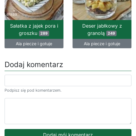
Sałatka z jajek pora i
Deser jabłkowy z
groszku
granolą
289
249
Ala piecze i gotuje
Ala piecze i gotuje
Dodaj komentarz
Podpisz się pod komentarzem.