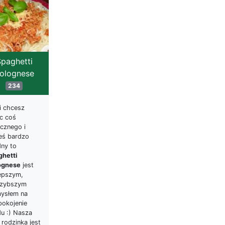
paghetti
olognese
234
i chcesz
śc coś
cznego i
teś bardzo
dny to
ghetti
ognese
jest
lepszym,
szybszym
ysłem na
pokojenie
du :) Nasza
 rodzinka jest