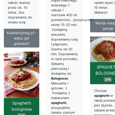
mięsa mielonego
całość dusimy
razem dusić 
wołowego 1
przez ok. 10
10 minut.
cebula 1
minut. Sos
Makaron
marchew 400 ml
doprawiamy do
pomidorów(...)przykryciem
smaku solą
Monia miesz
około 15-20 min.
gotuje
Dodajemy
Kulinarnyblog.pl -
pieczarki,
wiesz jak
doprawiamy solą
gotować!
I pieprzem.
Dusimy ok 20
min. Doprawiamy
w razie potrzeby.
Siekamy
SPAGHET
pietruszkę I
BOLOGNE
dodajemy do
Bolognese
.
216
Mieszamy I
gotowe. :)
Chociaż
Podajemy z
spaghetti
w
makaronem
takiej postaci
Spaghetti
spaghetti
,
jest zbytnio
posypujemy
bolognese
lubiane przez
świeżo startym