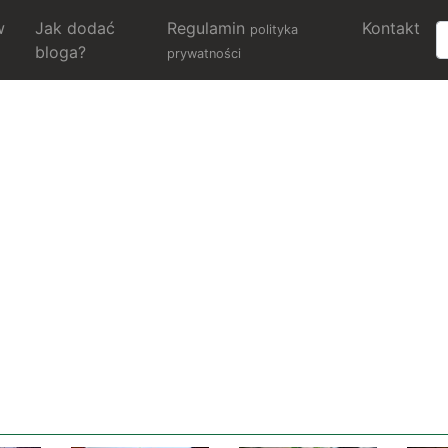
w
Jak dodać
Regulamin
Kontakt
polityka
bloga?
prywatności