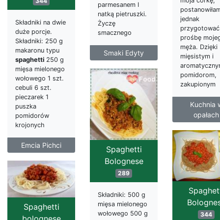
moja córkę,
344
parmesanem I
postanowiłam
natką pietruszki.
jednak
Składniki na dwie
Życzę
przygotować
duże porcje.
smacznego
prośbę moje
Składniki: 250 g
męża. Dzięki
makaronu typu
Smaki Edyty
mięsistym i
spaghetti
250 g
aromatyczn
mięsa mielonego
pomidorom,
wołowego 1 szt.
zakupionym
cebuli 6 szt.
pieczarek 1
Kuchnia 
puszka
opałach
pomidorów
krojonych
Emcia Pichci
Spaghetti
Bolognese
289
Spaghet
Składniki: 500 g
Bologne
mięsa mielonego
Spaghetti
wołowego 500 g
344
bolognese