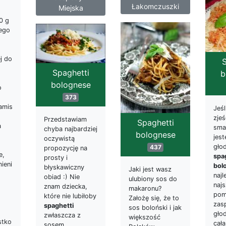
Łakomczuszki
Miejska
0 g
ego
j do
S
Spaghetti
b
bolognese
o
373
amis
Jeśl
zje
Przedstawiam
Spaghetti
a
sma
chyba najbardziej
bolognese
jes
oczywistą
gło
437
propozycję na
e,
spa
prosty i
ieni
bol
błyskawiczny
Jaki jest wasz
naj
obiad :) Nie
ulubiony sos do
naj
znam dziecka,
makaronu?
pom
które nie lubiłoby
Założę się, że to
zas
spaghetti
sos boloński i jak
gło
zwłaszcza z
większość
stko
cała
sosem