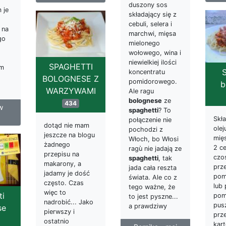
duszony sos
 je
składający się z
cebuli, selera i
 na
marchwi, mięsa
go
mielonego
wołowego, wina i
niewielkiej ilości
SPAGHETTI
ym
S
koncentratu
BOLOGNESE Z
pomidorowego.
b
WARZYWAMI
Ale ragu
bolognese
ze
434
w
spaghetti
? To
Skła
połączenie nie
dotąd nie mam
olej
pochodzi z
jeszcze na blogu
mię
Włoch, bo Włosi
żadnego
2 ce
ragù nie jadają ze
przepisu na
czo
spaghetti
, tak
makarony, a
prze
jada cała reszta
jadamy je dość
pom
świata. Ale co z
często. Czas
lub
tego ważne, że
więc to
ti
pom
to jest pyszne...
nadrobić... Jako
pus
a prawdziwy
se
pierwszy i
prz
ostatnio
kart