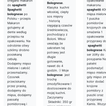
oregano makaron
opakowanie
Bolognese
.
do
spaghetti
makaronu
Klasyka kuchni
Spaghetti
spaghetti
40
włoskiej, ciepły
bolognese
po
mięsa mielon
sos mięsny
Polsku – przepis
1 puszka
, historią
Makaron
pomidorów
sięgającą czasów
gotujemy al
krojonych ole
średniowiecza,
dente według
smażenia 1
pochodzący z
przepisu na
opakowanie
Boloni. Włosi
opakowaniu. Na
przyprawy d
uważają że
odrobinie oliwy
spaghetti
sekretem tej
szklimy drobno
bolognese
K
potrawy jest
posiekaną
ser żółty do
długie
cebulę.
posypania N
gotowanie,
Dodajemy mięso
patelni
nawet do 4
mielone i całość
podsmażyć
godzin. :) Moje
przesmażamy.
mięso mielon
bolognese
jest
Czosnek
gdy mięso zm
trochę
przeciskamy
kolor dodać
zmodyfikowane I
przez praskę,
krojone
dostosowane do
dodajemy do
pomidory z
mojej kuchni.
mięsa, dodajemy
puszki oraz
Zaczynamy
passatę
przyprawę
Składniki: 350 gr
pomidorową i
Kamis. Wszy