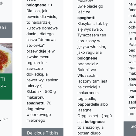
Polaków
ok
naj
bolognese
:-)
uwielbiacie go
fan
Dla nas, jak i
jeść ze
mak
pewnie dla wielu,
spaghetti
.
to z
to najbardziej
Klasyka... tak by
a i
och
kultowe domowe
się wydawało.
ser
danie , dlatego
Tymczasem ten
to d
nasza "domowa
sos znany w
Pot
stołówka"
języku włoskim,
będ
przewiduje je w
jako ragu alla
mię
swoim menu
bolognese
wie
regularnie -
pochodzi z
opa
zawsze z
Bolonii we
mak
dokładką, a
Włoszech i
TI
spa
nawet wylizaniem
łączony tam jest
duża
talerzy :)
SE
najczęściej z
twa
Składniki: 500 g
makaronem
par
makaronu
tagliatelle,
ząbk
spaghetti
, 70
pappardelle albo
pus
dag mięsa
lasagne.
pom
wieprzowego
Oryginalne(...)ragù
, nie
mielonego
alla
bolognese
Sł
to smażony, a
Delicious Titbits
potem długo