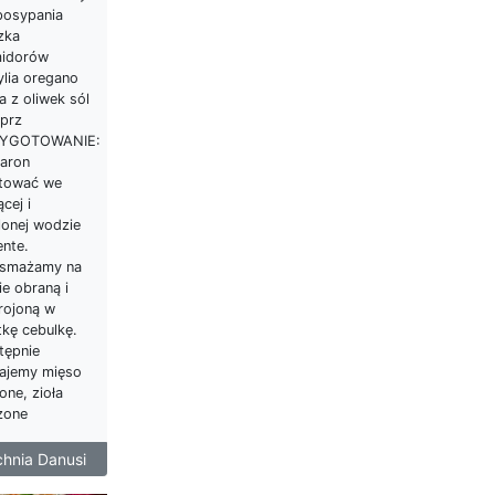
posypania
zka
idorów
ylia oregano
a z oliwek sól
eprz
YGOTOWANIE:
aron
tować we
cej i
lonej wodzie
ente.
smażamy na
ie obraną i
rojoną w
tkę cebulkę.
tępnie
ajemy mięso
one, zioła
zone
hnia Danusi