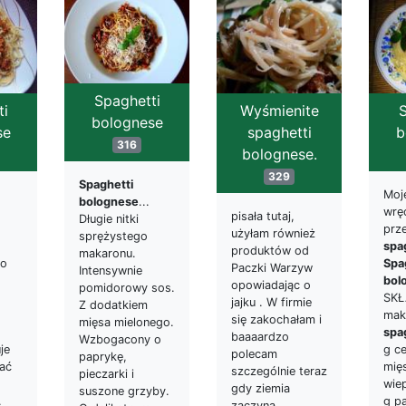
Spaghetti
ti
Wyśmienite
S
bolognese
se
spaghetti
b
316
bolognese.
329
Spaghetti
Moje
bolognese
...
wrę
pisała tutaj,
Długie nitki
prz
użyłam również
sprężystego
spa
produktów od
makaronu.
ko
Spa
Paczki Warzyw
Intensywnie
bol
opowiadając o
pomidorowy sos.
SKŁ
jajku . W firmie
Z dodatkiem
mak
się zakochałam i
mięsa mielonego.
spa
baaaardzo
Wzbogacony o
je
g ce
polecam
paprykę,
ać
mię
szczególnie teraz
pieczarki i
wie
gdy ziemia
suszone grzyby.
.
g p
zaczyna