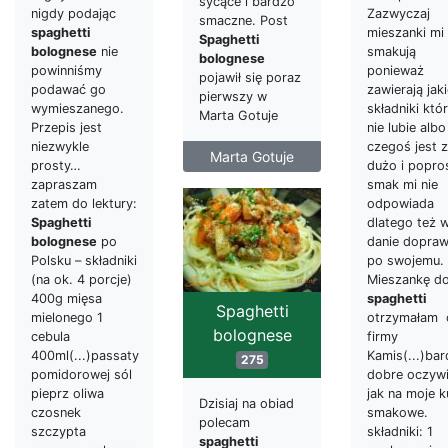
sycące i bardzo
nigdy podając
Zazwyczaj
smaczne. Post
spaghetti
mieszanki mi 
Spaghetti
bolognese
nie
smakują
bolognese
powinniśmy
ponieważ
pojawił się poraz
podawać go
zawierają jak
pierwszy w
wymieszanego.
składniki któ
Marta Gotuje
Przepis jest
nie lubie albo
niezwykle
czegoś jest 
Marta Gotuje
prosty…
dużo i popro
zapraszam
smak mi nie
zatem do lektury:
odpowiada
Spaghetti
dlatego też 
bolognese
po
danie dopraw
Polsku – składniki
po swojemu.
(na ok. 4 porcje)
Mieszankę d
400g mięsa
spaghetti
Spaghetti
mielonego 1
otrzymałam 
bolognese
cebula
firmy
400ml(...)passaty
Kamis(...)ba
275
pomidorowej sól
dobre oczywi
pieprz oliwa
jak na moje k
Dzisiaj na obiad
czosnek
smakowe.
polecam
szczypta
składniki: 1
spaghetti