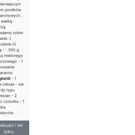
wierniejszym
em posiłków
aronowych ,
 wielką
otą
wujemy sobie
anie :)
rzebne Ci
ą : - 300 g
sa mielonego
przowego - 1
kowanie
araonu
ghetti
- 1
 cebula - ser
rdy typu
mezan - 2
i czosnku - 1
zka
idorów
odkości i nie
tylko