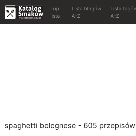
Top
Lista blogów
Lista tagó
lista
A-Z
A-Z
spaghetti bolognese - 605 przepisów