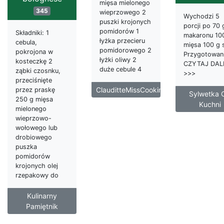
mięsa mielonego
345
wieprzowego 2
Wychodzi 5
puszki krojonych
porcji po 70 
pomidorów 1
Składniki: 1
makaronu 10
łyżka przecieru
cebula,
mięsa 100 g 
pomidorowego 2
pokrojona w
Przygotowani
łyżki oliwy 2
kosteczkę 2
CZYTAJ DAL
duże cebule 4
ząbki czosnku,
>>>
przeciśnięte
ClauditteMissCooking
przez praskę
Sylwetka 
250 g mięsa
Kuchni
mielonego
wieprzowo-
wołowego lub
drobiowego
puszka
pomidorów
krojonych olej
rzepakowy do
Kulinarny
Pamiętnik