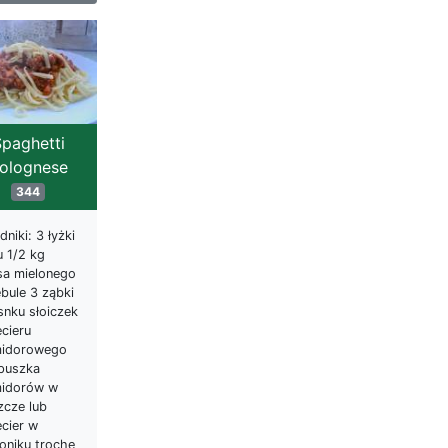
paghetti
olognese
344
dniki: 3 łyżki
u 1/2 kg
sa mielonego
bule 3 ząbki
snku słoiczek
cieru
idorowego
 puszka
idorów w
zcze lub
ecier w
oniku trochę