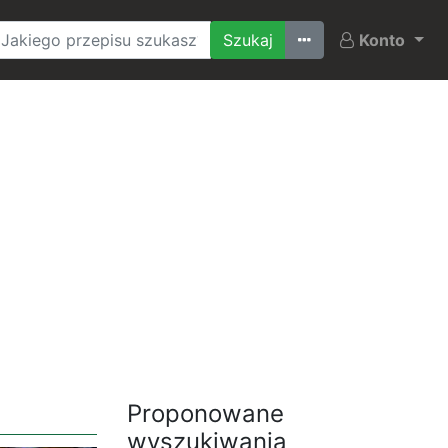
Ostatnio szukane
Konto
Proponowane
wyszukiwania