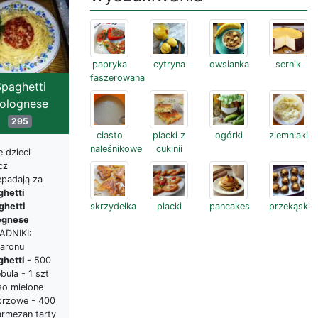
papryka
cytryna
owsianka
sernik
faszerowana
paghetti
olognese
295
ciasto
placki z
ogórki
ziemniaki
naleśnikowe
cukinii
 dzieci
cz
epadają za
ghetti
ghetti
skrzydełka
placki
pancakes
przekąski
ognese
ADNIKI:
aronu
ghetti
- 500
bula - 1 szt
so mielone
przowe - 400
armezan tarty