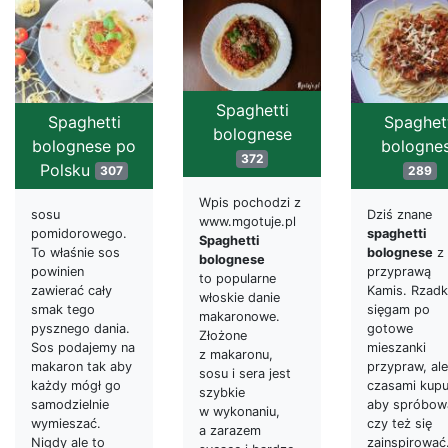
Spaghetti
Spaghetti
Spaghet
bolognese
bolognese po
bologne
372
Polsku
307
289
Wpis pochodzi z
sosu
Dziś znane
www.mgotuje.pl
pomidorowego.
spaghetti
Spaghetti
To właśnie sos
bolognese
z
bolognese
powinien
przyprawą
to popularne
zawierać cały
Kamis. Rzad
włoskie danie
smak tego
sięgam po
makaronowe.
pysznego dania.
gotowe
Złożone
Sos podajemy na
mieszanki
z makaronu,
makaron tak aby
przypraw, ale
sosu i sera jest
każdy mógł go
czasami kupu
szybkie
samodzielnie
aby spróbow
w wykonaniu,
wymieszać.
czy też się
a zarazem
Nigdy ale to
zainspirować