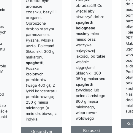
O delikatnym
do 
obradzać!!! Co
aromacie
nie
pus
więcej aby
czosnku, bazylii i
pom
stworzyć dobre
oregano.
baz
spaghetti
Oprószone
ieś
oliw
bolognese
drobno startym
rych
i pi
musimy mieć
parmezanem.
PRZ
mięso oraz
Pyszna, włoska
za
Mak
warzywa
uczta. Polecam!
stu
ugo
najwyższej
Składniki: 300 g
wrzą
jakości, bo takie
makaronu
oso
właśnie
spaghetti
;
wolę
al'd
sięgnęłam!
Puszka
ić
Pod
Składniki: 300-
krojonych
oliw
350 g makaronu
pomidorów
o
pok
spaghetti
(waga 400 g); 2
kos
zwykłego lub
łyżki koncentratu
od
Nas
pełnoziarnistego
pomidorowego;
dod
800 g mięsa
250 g mięsa
rdzo
miel
mielonego,
mielonego (u
ście
sus
wieprzowo-
mnie drobiowe, z
ubki
wołowego
indyka
Kuc
Brzuszki
Gospodyni