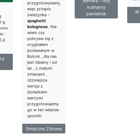
Bernika - moj
przygotowywany,
kulinarny
więc przepis
W 
pamietnik
świeżynka -
g
spaghetti
0 g
bolognese
. Nie
sosu
wiem czy
e :
pokrywa się z
EJj
oryginałem
podawanym w
Bolonii , dla nas
Od
jest idealny i od
lat , z małymi
zmianami ,
(dzisiejsza
wersja z
dodatkiem
warzyw)
przygotowujemy
go w ten właśnie
sposób
Smaczne Zdrowe