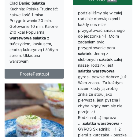
Clad Danie:
Sałatka
Kuchnia: Polska Trudność:
podzieliliśmy się w całej
Łatwe Ilość 1 misa
rodzinie obowiązkami i
Przygotowanie 20 min.
każdy coś miał
Gotowanie 10 min. Kalorie
przygotować smacznego
210 kcal Popularna,
do jedzonka :-) Moim
warstwowa
sałatka
z
zadaniem było
tuńczykiem, kuskusem,
przygotowanie paru
słodką kukurydzą i żółtym
sałatek
. Jedną z
serem. Układana
ulubionych
sałatek
całej
warstwami
naszej rodzinki jest
sałatka
warstwowa
ProstePesto.pl
gyros- pewnie dobrze ,już
Wam znana. Za każdym
razem kiedy ją zrobię
znika ze stołu jako
pierwsza, jest pyszna i
chyba nigdy nam się nie
przeje :-)
Rodzinna(...)impreza
....
sałatka
warstwowa
-
GYROS Składniki: -1-2
piersi z kurczaka - puszka