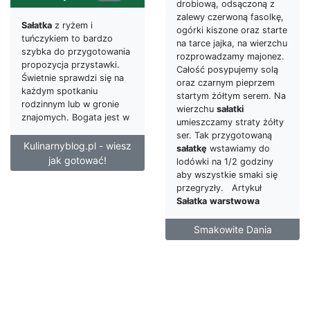
drobiową, odsączoną z
zalewy czerwoną fasolkę,
Sałatka
z ryżem i
ogórki kiszone oraz starte
tuńczykiem to bardzo
na tarce jajka, na wierzchu
szybka do przygotowania
rozprowadzamy majonez.
propozycja przystawki.
Całość posypujemy solą
Świetnie sprawdzi się na
oraz czarnym pieprzem
każdym spotkaniu
startym żółtym serem. Na
rodzinnym lub w gronie
wierzchu
sałatki
znajomych. Bogata jest w
umieszczamy straty żółty
ser. Tak przygotowaną
Kulinarnyblog.pl - wiesz
sałatkę
wstawiamy do
jak gotować!
lodówki na 1/2 godziny
aby wszystkie smaki się
przegryzły. Artykuł
Sałatka
warstwowa
Smakowite Dania