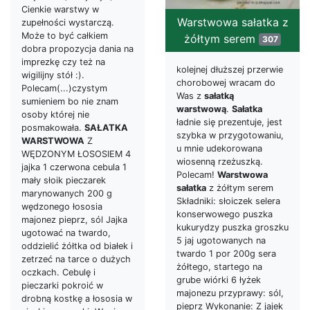
Cienkie warstwy w
Warstwowa sałatka z
zupełności wystarczą.
Może to być całkiem
żółtym serem
307
dobra propozycja dania na
imprezkę czy też na
kolejnej dłuższej przerwie
wigilijny stół :).
chorobowej wracam do
Polecam(...)czystym
Was z
sałatką
sumieniem bo nie znam
warstwową
.
Sałatka
osoby której nie
ładnie się prezentuje, jest
posmakowała.
SAŁATKA
szybka w przygotowaniu,
WARSTWOWA
Z
u mnie udekorowana
WĘDZONYM ŁOSOSIEM 4
wiosenną rzeżuszką.
jajka 1 czerwona cebula 1
Polecam!
Warstwowa
mały słoik pieczarek
sałatka
z żółtym serem
marynowanych 200 g
Składniki: słoiczek selera
wędzonego łososia
konserwowego puszka
majonez pieprz, sól Jajka
kukurydzy puszka groszku
ugotować na twardo,
5 jaj ugotowanych na
oddzielić żółtka od białek i
twardo 1 por 200g sera
zetrzeć na tarce o dużych
żółtego, startego na
oczkach. Cebulę i
grube wiórki 6 łyżek
pieczarki pokroić w
majonezu przyprawy: sól,
drobną kostkę a łososia w
pieprz Wykonanie: Z jajek