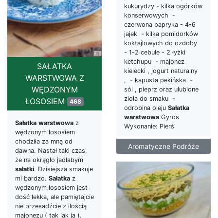
kukurydzy - kilka ogórków
konserwowych -
czerwona papryka - 4-6
jajek - kilka pomidorków
koktajlowych do ozdoby
- 1-2 cebule - 2 łyżki
ketchupu - majonez
SAŁATKA
kielecki , jogurt naturalny
WARSTWOWA Z
, - kapusta pekińska -
WĘDZONYM
sól , pieprz oraz ulubione
zioła do smaku -
ŁOSOSIEM
468
odrobina oleju
Sałatka
warstwowa
Gyros
Sałatka
warstwowa
z
Wykonanie: Pierś
wędzonym łososiem
chodziła za mną od
Aromatyczne Podróże
dawna. Nastał taki czas,
że na okrągło jadłabym
sałatki
. Dzisiejsza smakuje
mi bardzo.
Sałatka
z
wędzonym łososiem jest
dość lekka, ale pamiętajcie
nie przesadźcie z ilością
majonezu ( tak jak ja ).