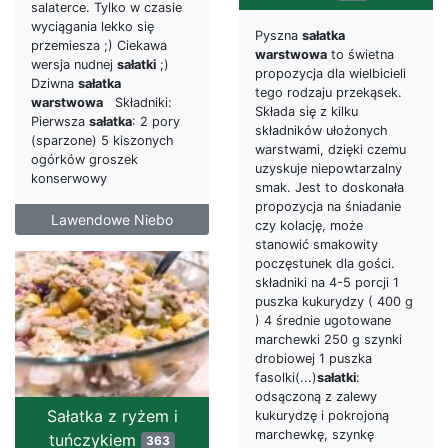
salaterce. Tylko w czasie
wyciągania lekko się
Pyszna
sałatka
przemiesza ;) Ciekawa
warstwowa
to świetna
wersja nudnej
sałatki
;)
propozycja dla wielbicieli
Dziwna
sałatka
tego rodzaju przekąsek.
warstwowa
Składniki:
Składa się z kilku
Pierwsza
sałatka
: 2 pory
składników ułożonych
(sparzone) 5 kiszonych
warstwami, dzięki czemu
ogórków groszek
uzyskuje niepowtarzalny
konserwowy
smak. Jest to doskonała
propozycja na śniadanie
Lawendowe Niebo
czy kolację, może
stanowić smakowity
poczęstunek dla gości.
składniki na 4-5 porcji 1
puszka kukurydzy ( 400 g
) 4 średnie ugotowane
marchewki 250 g szynki
drobiowej 1 puszka
fasolki(...)
sałatki
:
odsączoną z zalewy
Sałatka z ryżem i
kukurydzę i pokrojoną
marchewkę, szynkę
tuńczykiem
363