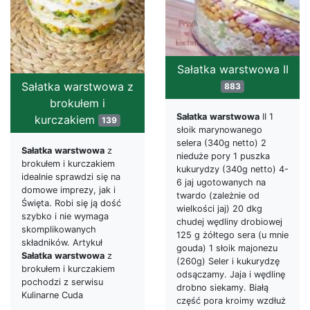
Sałatka warstwowa II
Sałatka warstwowa z
883
brokułem i
Sałatka
warstwowa
II 1
kurczakiem
139
słoik marynowanego
selera (340g netto) 2
Sałatka
warstwowa
z
nieduże pory 1 puszka
brokułem i kurczakiem
kukurydzy (340g netto) 4-
idealnie sprawdzi się na
6 jaj ugotowanych na
domowe imprezy, jak i
twardo (zależnie od
Święta. Robi się ją dość
wielkości jaj) 20 dkg
szybko i nie wymaga
chudej wędliny drobiowej
skomplikowanych
125 g żółtego sera (u mnie
składników. Artykuł
gouda) 1 słoik majonezu
Sałatka
warstwowa
z
(260g) Seler i kukurydzę
brokułem i kurczakiem
odsączamy. Jaja i wędlinę
pochodzi z serwisu
drobno siekamy. Białą
Kulinarne Cuda
część pora kroimy wzdłuż