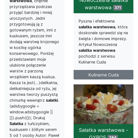
warstwowa
, chętnie
warstwowa
przyrządzana podczas
371
przyjęć bardziej i mniej
uroczystych. Jedni
Pyszna i efektowna
przygotowują ją z
sałatka
warstwowa
, która
gotowanym ryżem, inni z
doskonale sprawdzi się na
kuskusem, jeszcze inni
święta i domowe imprezy.
dodają warstwę krojonego
Artykuł Nowoczesna
w kostkę ogórka
sałatka
warstwowa
konserwowego. Poniżej
pochodzi z serwisu
przedstawiam moje
Kulinarne Cuda
ulubione połączenie
warstw z parzoną
Kulinarne Cuda
wrzątkiem kaszą kuskus.
Kasza ta jest(...)delikatna,
delikatniejsza od ryżu, jej
warstwa tworzy puszystą
chmurkę wewnątrz
sałatki
.
(adsbygoogle =
window.adsbygoogle ||
[]).push({}); Drukuj
Sałatka
z tuńczykiem,
Sałatka warstwowa -
kuskusem i żółtym serem
5 od 1 osoby Autor: Paweł
GYROS
284