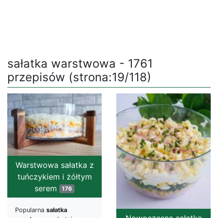
sałatka warstwowa - 1761
przepisów (strona:19/118)
Warstwowa sałatka z
tuńczykiem i żółtym
serem
176
Popularna
sałatka
Nowoczesna sałatka