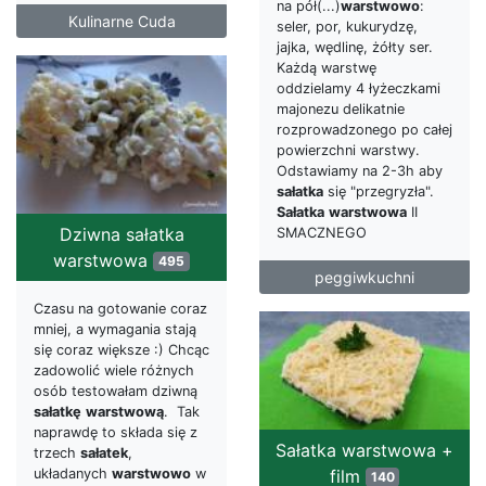
na pół(...)
warstwowo
:
Kulinarne Cuda
seler, por, kukurydzę,
jajka, wędlinę, żółty ser.
Każdą warstwę
oddzielamy 4 łyżeczkami
majonezu delikatnie
rozprowadzonego po całej
powierzchni warstwy.
Odstawiamy na 2-3h aby
sałatka
się "przegryzła".
Sałatka
warstwowa
II
Dziwna sałatka
SMACZNEGO
warstwowa
495
peggiwkuchni
Czasu na gotowanie coraz
mniej, a wymagania stają
się coraz większe :) Chcąc
zadowolić wiele różnych
osób testowałam dziwną
sałatkę
warstwową
. Tak
naprawdę to składa się z
Sałatka warstwowa +
trzech
sałatek
,
film
układanych
warstwowo
w
140