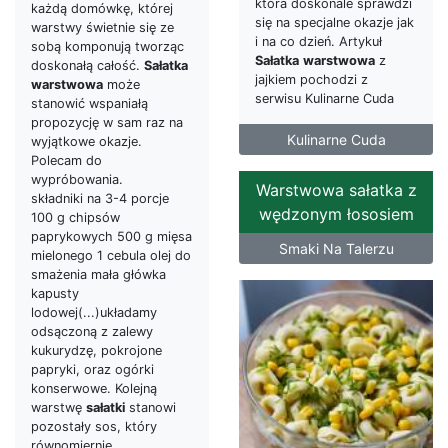
która doskonale sprawdzi
każdą domówkę, której
się na specjalne okazje jak
warstwy świetnie się ze
i na co dzień. Artykuł
sobą komponują tworząc
Sałatka
warstwowa
z
doskonałą całość.
Sałatka
jajkiem pochodzi z
warstwowa
może
serwisu Kulinarne Cuda
stanowić wspaniałą
propozycję w sam raz na
Kulinarne Cuda
wyjątkowe okazje.
Polecam do
wypróbowania.
Warstwowa sałatka z
składniki na 3-4 porcje
wędzonym łososiem
100 g chipsów
paprykowych 500 g mięsa
Smaki Na Talerzu
mielonego 1 cebula olej do
smażenia mała główka
kapusty
lodowej(...)układamy
odsączoną z zalewy
kukurydzę, pokrojone
papryki, oraz ogórki
konserwowe. Kolejną
warstwę
sałatki
stanowi
pozostały sos, który
równomiernie