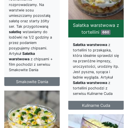
rozprowadzamy. Na
warstwie sosu
umieszczamy pozostałą
sałatę oraz starty żółty
Sałatka warstwowa z
ser. Tak przygotowaną
tortellini
sałatkę
wstawiamy do
660
lodówki na 1/2 godziny a
przez podaniem
Sałatka
warstwowa
z
posypujemy chipsami.
tortellini to przekąska,
Artykuł
Sałatka
która idealnie sprawdzi się
warstwowa
z chipsami +
na przeróżne imprezy,
film pochodzi z serwisu
uroczystości, urodziny itp.
Smakowite Dania
Jest pyszna, sycąca i
ładnie wygląda. Artykuł
Smakowite Dania
Sałatka
warstwowa
z
tortellini pochodzi z
serwisu Kulinarne Cuda
Kulinarne Cuda