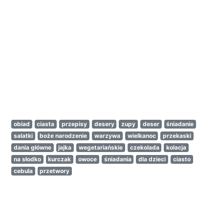
obiad
ciasta
przepisy
desery
zupy
deser
śniadanie
salatki
boże narodzenie
warzywa
wielkanoc
przekaski
dania główne
jajka
wegetariańskie
czekolada
kolacja
na słodko
kurczak
owoce
śniadania
dla dzieci
ciasto
cebula
przetwory