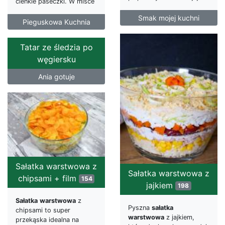
cienkie paseczki. W misce
Smak mojej kuchni
Pieguskowa Kuchnia
Tatar ze śledzia po
węgiersku
Ania gotuje
Sałatka warstwowa z
Sałatka warstwowa z
chipsami + film
154
jajkiem
198
Sałatka
warstwowa
z
Pyszna
sałatka
chipsami to super
warstwowa
z jajkiem,
przekąska idealna na