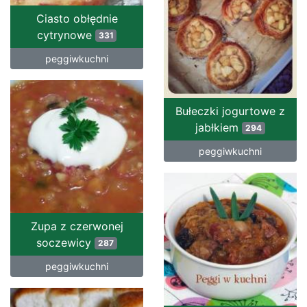
Ciasto obłędnie
cytrynowe
331
peggiwkuchni
Bułeczki jogurtowe z
jabłkiem
294
peggiwkuchni
Zupa z czerwonej
soczewicy
287
peggiwkuchni