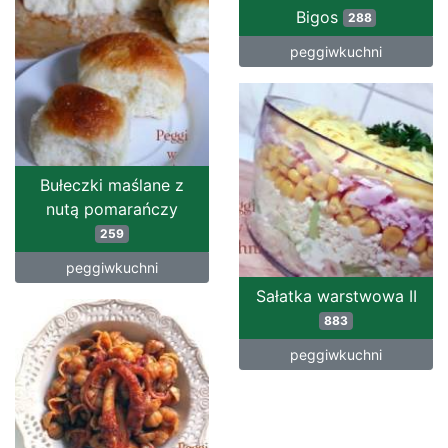
Bigos
288
peggiwkuchni
Bułeczki maślane z
nutą pomarańczy
259
peggiwkuchni
Sałatka warstwowa II
883
peggiwkuchni