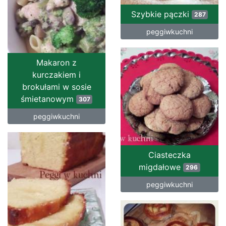
Szybkie pączki
287
peggiwkuchni
Makaron z
kurczakiem i
brokułami w sosie
śmietanowym
307
peggiwkuchni
Ciasteczka
migdałowe
296
peggiwkuchni