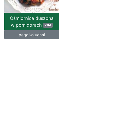
Ośmiornica duszona
w pomidorach
284
peggiwkuchni