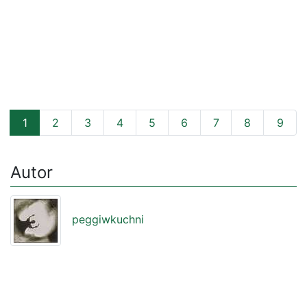
1
2
3
4
5
6
7
8
9
Autor
peggiwkuchni