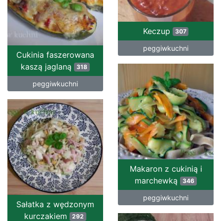
Keczup
307
peggiwkuchni
Cukinia faszerowana
kaszą jaglaną
318
peggiwkuchni
Makaron z cukinią i
marchewką
346
peggiwkuchni
Sałatka z wędzonym
kurczakiem
292