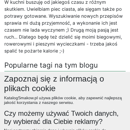
W kuchni buszuję od jakiegoś czasu z różnym
skutkiem. Uwielbiam piec ciasta, ale sięgam także po
potrawy gotowane. Wyszukiwanie nowych przepisów
sprawia mi dużą przyjemność, a wykonanie ich jest
czasem nie lada wyczynem ;) Drugą moją pasją jest
ruch... Dlatego będę też dzielić się moimi biegowymi,
rowerowymi i pieszymi wycieczkami - trzeba jakoś
spalić te pożarte kalorie ;-)
Popularne tagi na tym blogu
Zapoznaj się z informacją o
peggi w kuchni
(61)
ciasta
(19170)
świąteczne
(611)
przekaski
(6986)
dieta biegacza
(16)
owoce
(5012)
plikach cookie
śniadaniowe
(62)
jablka
(3416)
peggi w lesie
(14)
KatalogSmakow.pl używa plików cookie, aby zapewnić najlepszą
ciastka
(3393)
dieta wegańska
(131)
dieta wegetariańska
(43)
jakość korzystania z naszego serwisu.
kurczak
(5685)
ciasto
(4739)
papryka
(3938)
placki
(1565)
Czy możemy używać Twoich danych,
cebula
(4705)
mięso wieprzowe
(384)
salatki
(7912)
by wybierać dla Ciebie reklamy?
desery
(12565)
obiad
ciasta
przepisy
desery
zupy
deser
śniadanie