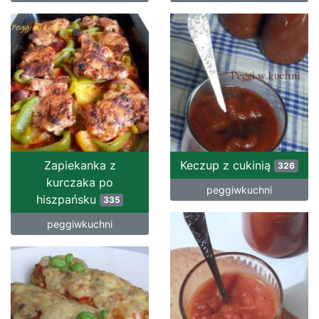
Zapiekanka z
Keczup z cukinią
326
kurczaka po
peggiwkuchni
hiszpańsku
335
peggiwkuchni