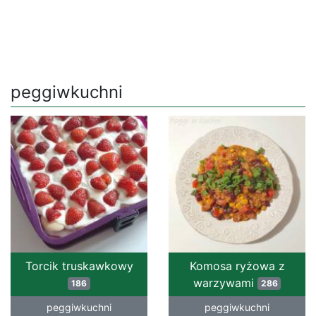
peggiwkuchni
Torcik truskawkowy
Komosa ryżowa z
warzywami
186
286
peggiwkuchni
peggiwkuchni