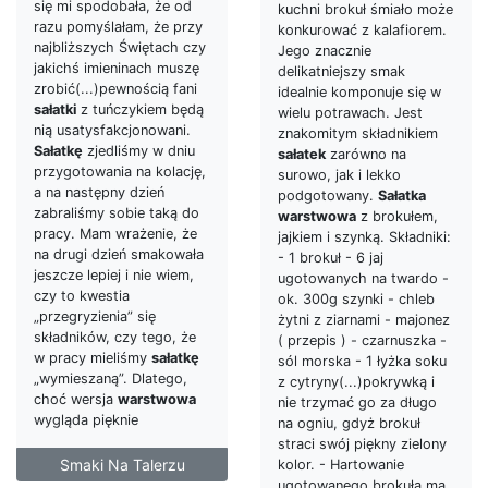
się mi spodobała, że od
kuchni brokuł śmiało może
razu pomyślałam, że przy
konkurować z kalafiorem.
najbliższych Świętach czy
Jego znacznie
jakichś imieninach muszę
delikatniejszy smak
zrobić(...)pewnością fani
idealnie komponuje się w
sałatki
z tuńczykiem będą
wielu potrawach. Jest
nią usatysfakcjonowani.
znakomitym składnikiem
Sałatkę
zjedliśmy w dniu
sałatek
zarówno na
przygotowania na kolację,
surowo, jak i lekko
a na następny dzień
podgotowany.
Sałatka
zabraliśmy sobie taką do
warstwowa
z brokułem,
pracy. Mam wrażenie, że
jajkiem i szynką. Składniki:
na drugi dzień smakowała
- 1 brokuł - 6 jaj
jeszcze lepiej i nie wiem,
ugotowanych na twardo -
czy to kwestia
ok. 300g szynki - chleb
„przegryzienia” się
żytni z ziarnami - majonez
składników, czy tego, że
( przepis ) - czarnuszka -
w pracy mieliśmy
sałatkę
sól morska - 1 łyżka soku
„wymieszaną”. Dlatego,
z cytryny(...)pokrywką i
choć wersja
warstwowa
nie trzymać go za długo
wygląda pięknie
na ogniu, gdyż brokuł
straci swój piękny zielony
Smaki Na Talerzu
kolor. - Hartowanie
ugotowanego brokuła ma