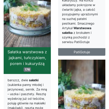
kukurydzy. Na końcu
układamy pokrojone w
ćwiartki jajka, a całość
posypujemy uprażonymi
na suchej patelni
pestkami. Smacznego
Artykuł
Warstwowa
sałatka
z brokułem i
szynką pochodzi z
serwisu PatiGotuje
Sałatka warstwowa z
PatiGotuje
jajkami, tuńczykiem,
porem i kukurydzą
176
barszcz, dwie
sałatki
(sukienka panny młodej i
jarzynowa), sernik. Za mną
– uszka i pasztety. Resztę
wyżebrzę już od teściów,
poluję głównie na makiełki
(makówki), reszta może