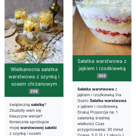
Sałatka warstwowa z
jajkiem i rzodkiewką
Wielkanocna sałatka
303
warstwowa z szynką i
sosem chrzanowym
Sałatka
warstwowa
z
258
jajkiem i rzodkiewką Via
Gusto
Sałatka
warstwowa
świąteczną
sałatkę
?
z jajkiem i rzodkiewką
Zbudziły wam się
Drukuj Proporcje na: 1
klasyczne wersje?
salaterkę średniej
Koniecznie spróbujcie
wielkości Czas
mojej
warstwowej
sałatki
przygotowania: 30 minut
z szynką i sosem
Ocena: 5.0 /5 ( 1 głos/y )