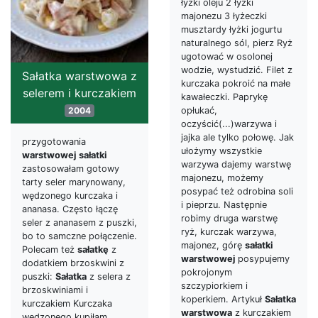
łyżki oleju 2 łyżki
majonezu 3 łyżeczki
musztardy łyżki jogurtu
naturalnego sól, pierz Ryż
ugotować w osolonej
wodzie, wystudzić. Filet z
Sałatka warstwowa z
kurczaka pokroić na małe
selerem i kurczakiem
kawałeczki. Paprykę
opłukać,
2004
oczyścić(...)warzywa i
jajka ale tylko połowę. Jak
przygotowania
ułożymy wszystkie
warstwowej
sałatki
warzywa dajemy warstwę
zastosowałam gotowy
majonezu, możemy
tarty seler marynowany,
posypać też odrobina soli
wędzonego kurczaka i
i pieprzu. Następnie
ananasa. Często łączę
robimy druga warstwę
seler z ananasem z puszki,
ryż, kurczak warzywa,
bo to samczne połączenie.
majonez, górę
sałatki
Polecam też
sałatkę
z
warstwowej
posypujemy
dodatkiem brzoskwini z
pokrojonym
puszki:
Sałatka
z selera z
szczypiorkiem i
brzoskwiniami i
koperkiem. Artykuł
Sałatka
kurczakiem Kurczaka
warstwowa
z kurczakiem
wędzonego kupiłam