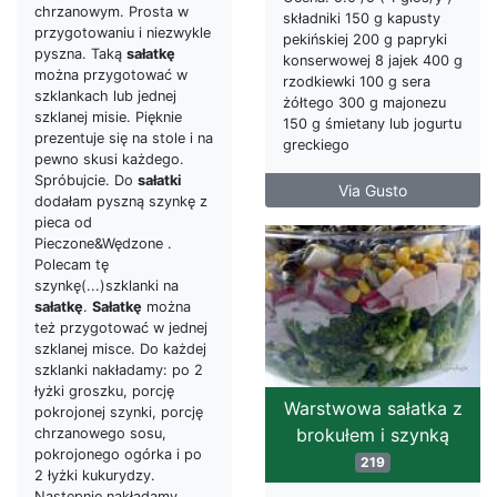
chrzanowym. Prosta w
składniki 150 g kapusty
przygotowaniu i niezwykle
pekińskiej 200 g papryki
pyszna. Taką
sałatkę
konserwowej 8 jajek 400 g
można przygotować w
rzodkiewki 100 g sera
szklankach lub jednej
żółtego 300 g majonezu
szklanej misie. Pięknie
150 g śmietany lub jogurtu
prezentuje się na stole i na
greckiego
pewno skusi każdego.
Spróbujcie. Do
sałatki
Via Gusto
dodałam pyszną szynkę z
pieca od
Pieczone&Wędzone .
Polecam tę
szynkę(...)szklanki na
sałatkę
.
Sałatkę
można
też przygotować w jednej
szklanej misce. Do każdej
szklanki nakładamy: po 2
łyżki groszku, porcję
Warstwowa sałatka z
pokrojonej szynki, porcję
brokułem i szynką
chrzanowego sosu,
pokrojonego ogórka i po
219
2 łyżki kukurydzy.
Następnie nakładamy