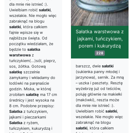
dla mnie nie istnieć :).
Uwielbiam robić
sałatki
,
wszelakie. Nie mogło więc
zabraknąć na blogu
sałatki
, która całkiem
Sałatka warstwowa z
fajnie wpisze się w
jajkami, tuńczykiem,
najbliższe święta. Od
początku wiedziałam, że
porem i kukurydzą
będzie to
sałatka
228
warstwowa
z
tuńczykiem(...)sól, pieprz,
barszcz, dwie
sałatki
sos, żółtka. Gotową
(sukienka panny młodej i
sałatkę
szczelnie
jarzynowa), sernik. Za mną
zamykamy i wkładamy do
– uszka i pasztety. Resztę
lodówki na paręnaście
wyżebrzę już od teściów,
godzin. Miska, w której
poluję głównie na makiełki
zrobiłam
sałatkę
ma 17 cm
(makówki), reszta może
średnicy i jest wysoka na
dla mnie nie istnieć :).
8 cm. Podobne przepisy:
Uwielbiam robić
sałatki
,
Sałatka
z tuńczykiem,
wszelakie. Nie mogło więc
jajkami i pieczarkami
zabraknąć na blogu
Sałatka
z ryżem,
sałatki
, która całkiem
tuńczykiem, kukurydzą i