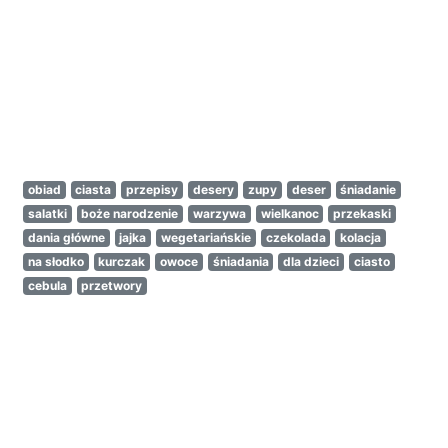
obiad
ciasta
przepisy
desery
zupy
deser
śniadanie
salatki
boże narodzenie
warzywa
wielkanoc
przekaski
dania główne
jajka
wegetariańskie
czekolada
kolacja
na słodko
kurczak
owoce
śniadania
dla dzieci
ciasto
cebula
przetwory