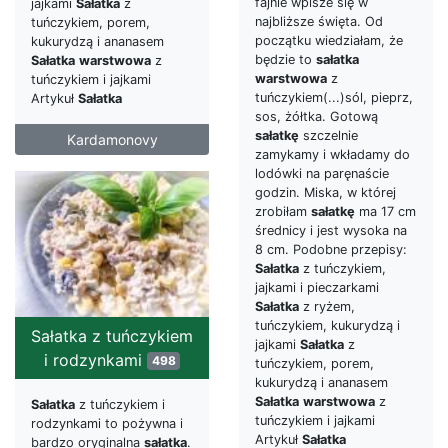
fajnie wpisze się w
jajkami
Sałatka
z
najbliższe święta. Od
tuńczykiem, porem,
początku wiedziałam, że
kukurydzą i ananasem
będzie to
sałatka
Sałatka
warstwowa
z
warstwowa
z
tuńczykiem i jajkami
tuńczykiem(...)sól, pieprz,
Artykuł
Sałatka
sos, żółtka. Gotową
sałatkę
szczelnie
Kardamonovy
zamykamy i wkładamy do
lodówki na paręnaście
godzin. Miska, w której
zrobiłam
sałatkę
ma 17 cm
średnicy i jest wysoka na
8 cm. Podobne przepisy:
Sałatka
z tuńczykiem,
jajkami i pieczarkami
Sałatka
z ryżem,
tuńczykiem, kukurydzą i
Sałatka z tuńczykiem
jajkami
Sałatka
z
i rodzynkami
498
tuńczykiem, porem,
kukurydzą i ananasem
Sałatka
warstwowa
z
Sałatka
z tuńczykiem i
tuńczykiem i jajkami
rodzynkami to pożywna i
Artykuł
Sałatka
bardzo oryginalna
sałatka
.