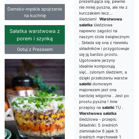
prezentująca się, pewnie
nie mniej pyszna, ale nie z
Damsko-męskie spojrzenie
kurczakiem lecz...
na kuchnię
śledziem!
Warstwowa
sałatka
śledziowa
Sałatka warstwowa z
napewno zagości na
naszym stole świątecznym
porem i szynką
. Składa się ona z niewielu
składników i przygotowuje
Gotuj z Prezesem
się ją bardzo prosto.
Ugotowane jarzyny
idealnie komponują
się(...)słonym śledziem, a
dzięki przełożeniu warstw
sałatki
domowym
majonezem jest ona
bardziej wilgotna . Jest po
prostu pyszna ! Inne
przepisy na
sałatki
TU .
Warstwowa
sałatka
śledziowa - przepis:
Składniki: 5 średnich
ziemniaków 6 jajek 5
średnich marchewek 1