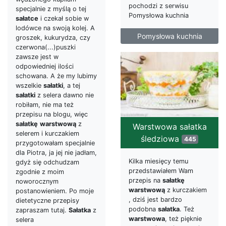
pochodzi z serwisu
specjalnie z myślą o tej
Pomysłowa kuchnia
sałatce
i czekał sobie w
lodówce na swoją kolej. A
Pomysłowa kuchnia
groszek, kukurydza, czy
czerwona(...)puszki
zawsze jest w
odpowiedniej ilości
schowana. A że my lubimy
wszelkie
sałatki
, a tej
sałatki
z selera dawno nie
robiłam, nie ma też
przepisu na blogu, więc
sałatkę
warstwową
z
Warstwowa sałatka
selerem i kurczakiem
śledziowa
445
przygotowałam specjalnie
dla Piotra, ja jej nie jadłam,
Kilka miesięcy temu
gdyż się odchudzam
przedstawiałem Wam
zgodnie z moim
przepis na
sałatkę
noworocznym
warstwową
z kurczakiem
postanowieniem. Po moje
, dziś jest bardzo
dietetyczne przepisy
podobna
sałatka
. Też
zapraszam tutaj.
Sałatka
z
warstwowa
, też pięknie
selera