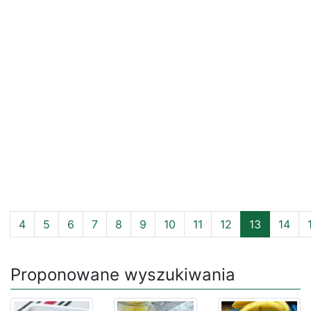
4
5
6
7
8
9
10
11
12
13
14
Proponowane wyszukiwania