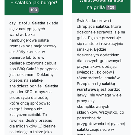
– sałatka jak burger!
na grilla
129
193
Świeża, kolorowa i
czyli z tofu.
Sałatka
składa
chrupiąca
sałatka
, która
się z następujących
doskonale sprawdzi się na
warstw: bułka
grilla. Pięknie prezentuje
hamburgerowa sałata
się na stole i rewelacyjnie
rzymska sos majonezowy
smakuje. Będzie
ser żółty kurczak w
doskonałym dodatkiem
panierce lub tofu w
dla naszych grillowanych
panierce czerwona cebula
przysmaków, dodając
sos BBQ Całość posypana
świeżości, kolorów i
jest sezamem. Dokładny
różnorodności smaków.
przepis na
sałatkę
Przepis na tę
sałatkę
znajdziesz poniżej.
Sałatka
warstwową
jest bardzo
grander KFC to pyszna
łatwy i nie wymaga wiele
propozycja dla osób,
pracy czy
które chcą spróbować
skomplikowanych
czegoś innego niż
składników. Wszystko, co
klasyczne
sałatki
. To
potrzebne do
również idealny przepis
przygotowania tej pysznej
dla miłośników(...)idealne
sałatki
znajdziecie w
na kolację, a także jako