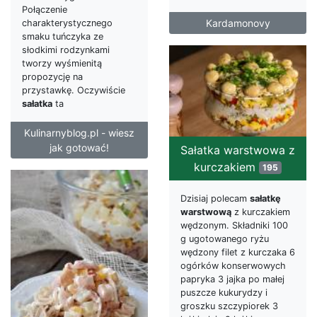
Połączenie
Kardamonovy
charakterystycznego
smaku tuńczyka ze
słodkimi rodzynkami
tworzy wyśmienitą
propozycję na
przystawkę. Oczywiście
sałatka
ta
Kulinarnyblog.pl - wiesz
jak gotować!
Sałatka warstwowa z
kurczakiem
195
Dzisiaj polecam
sałatkę
warstwową
z kurczakiem
wędzonym. Składniki 100
g ugotowanego ryżu
wędzony filet z kurczaka 6
ogórków konserwowych
papryka 3 jajka po małej
puszcze kukurydzy i
groszku szczypiorek 3