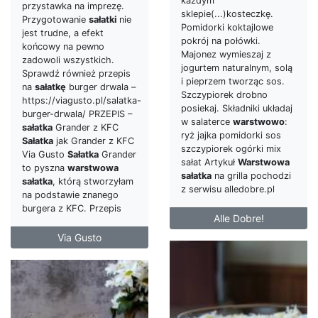
każdym
przystawka na imprezę.
sklepie(...)kosteczkę.
Przygotowanie
sałatki
nie
Pomidorki koktajlowe
jest trudne, a efekt
pokrój na połówki.
końcowy na pewno
Majonez wymieszaj z
zadowoli wszystkich.
jogurtem naturalnym, solą
Sprawdź również przepis
i pieprzem tworząc sos.
na
sałatkę
burger drwala –
Szczypiorek drobno
https://viagusto.pl/salatka-
posiekaj. Składniki układaj
burger-drwala/ PRZEPIS –
w salaterce
warstwowo
:
sałatka
Grander z KFC
ryż jajka pomidorki sos
Sałatka
jak Grander z KFC
szczypiorek ogórki mix
Via Gusto
Sałatka
Grander
sałat Artykuł
Warstwowa
to pyszna
warstwowa
sałatka
na grilla pochodzi
sałatka
, którą stworzyłam
z serwisu alledobre.pl
na podstawie znanego
burgera z KFC. Przepis
Alle Dobre!
Via Gusto