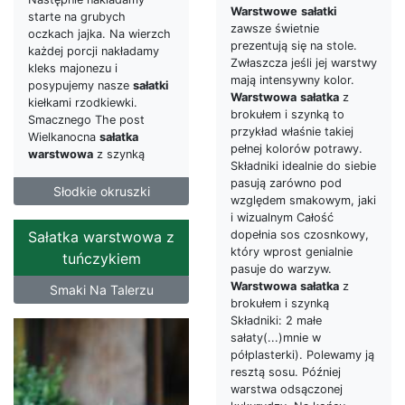
Warstwowe
sałatki
starte na grubych
zawsze świetnie
oczkach jajka. Na wierzch
prezentują się na stole.
każdej porcji nakładamy
Zwłaszcza jeśli jej warstwy
kleks majonezu i
mają intensywny kolor.
posypujemy nasze
sałatki
Warstwowa
sałatka
z
kiełkami rzodkiewki.
brokułem i szynką to
Smacznego The post
przykład właśnie takiej
Wielkanocna
sałatka
pełnej kolorów potrawy.
warstwowa
z szynką
Składniki idealnie do siebie
pasują zarówno pod
Słodkie okruszki
względem smakowym, jaki
i wizualnym Całość
dopełnia sos czosnkowy,
Sałatka warstwowa z
który wprost genialnie
tuńczykiem
pasuje do warzyw.
Warstwowa
sałatka
z
Smaki Na Talerzu
brokułem i szynką
Składniki: 2 małe
sałaty(...)mnie w
półplasterki). Polewamy ją
resztą sosu. Później
warstwa odsączonej