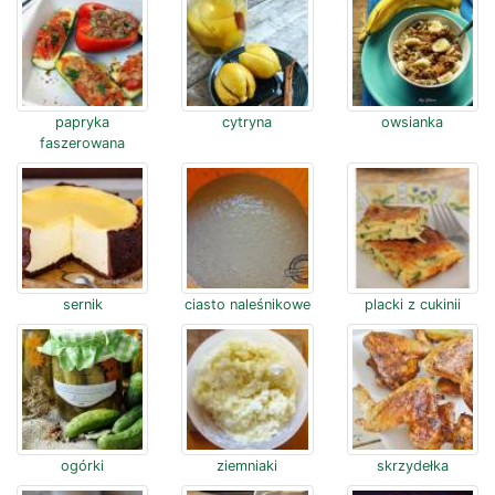
papryka
cytryna
owsianka
faszerowana
sernik
ciasto naleśnikowe
placki z cukinii
ogórki
ziemniaki
skrzydełka