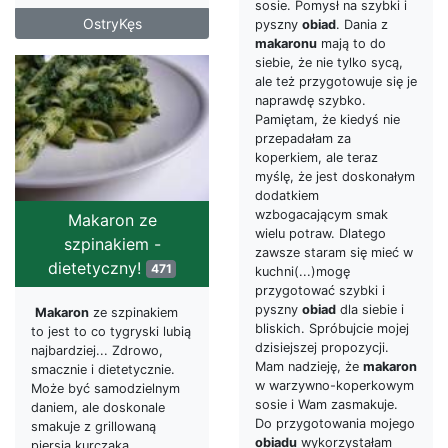
sosie. Pomysł na szybki i
OstryKęs
pyszny
obiad
. Dania z
makaronu
mają to do
siebie, że nie tylko sycą,
ale też przygotowuje się je
naprawdę szybko.
Pamiętam, że kiedyś nie
przepadałam za
koperkiem, ale teraz
myślę, że jest doskonałym
dodatkiem
wzbogacającym smak
Makaron ze
wielu potraw. Dlatego
szpinakiem -
zawsze staram się mieć w
dietetyczny!
471
kuchni(...)mogę
przygotować szybki i
pyszny
obiad
dla siebie i
Makaron
ze szpinakiem
bliskich. Spróbujcie mojej
to jest to co tygryski lubią
dzisiejszej propozycji.
najbardziej... Zdrowo,
Mam nadzieję, że
makaron
smacznie i dietetycznie.
w warzywno-koperkowym
Może być samodzielnym
sosie i Wam zasmakuje.
daniem, ale doskonale
Do przygotowania mojego
smakuje z grillowaną
obiadu
wykorzystałam
piersią kurczaka