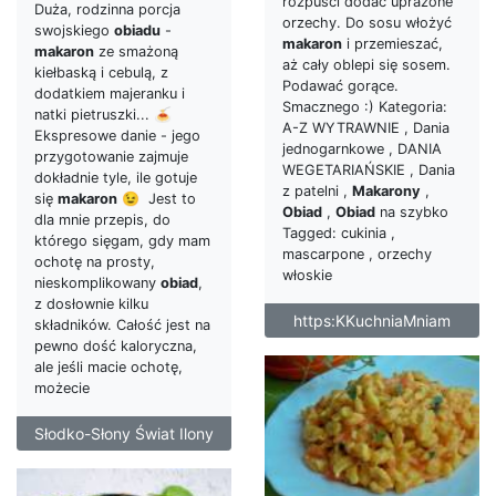
rozpuści dodać uprażone
Duża, rodzinna porcja
orzechy. Do sosu włożyć
swojskiego
obiadu
-
makaron
i przemieszać,
makaron
ze smażoną
aż cały oblepi się sosem.
kiełbaską i cebulą, z
Podawać gorące.
dodatkiem majeranku i
Smacznego :) Kategoria:
natki pietruszki... 🍝
A-Z WYTRAWNIE , Dania
Ekspresowe danie - jego
jednogarnkowe , DANIA
przygotowanie zajmuje
WEGETARIAŃSKIE , Dania
dokładnie tyle, ile gotuje
z patelni ,
Makarony
,
się
makaron
😉 Jest to
Obiad
,
Obiad
na szybko
dla mnie przepis, do
Tagged: cukinia ,
którego sięgam, gdy mam
mascarpone , orzechy
ochotę na prosty,
włoskie
nieskomplikowany
obiad
,
z dosłownie kilku
https:KKuchniaMniam
składników. Całość jest na
pewno dość kaloryczna,
ale jeśli macie ochotę,
możecie
Słodko-Słony Świat Ilony