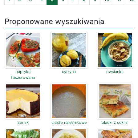
Proponowane wyszukiwania
papryka
cytryna
owsianka
faszerowana
sernik
ciasto naleśnikowe
placki z cukinii