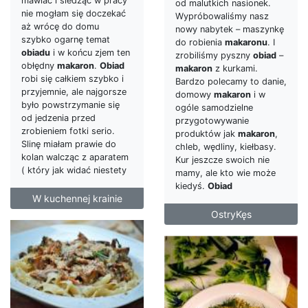
mawiać i siedząc w pracy
od malutkich nasionek.
nie mogłam się doczekać
Wypróbowaliśmy nasz
aż wrócę do domu
nowy nabytek – maszynkę
szybko ogarnę temat
do robienia
makaronu
. I
obiadu
i w końcu zjem ten
zrobiliśmy pyszny
obiad
–
obłędny
makaron
.
Obiad
makaron
z kurkami.
robi się całkiem szybko i
Bardzo polecamy to danie,
przyjemnie, ale najgorsze
domowy
makaron
i w
było powstrzymanie się
ogóle samodzielne
od jedzenia przed
przygotowywanie
zrobieniem fotki serio.
produktów jak
makaron
,
Slinę miałam prawie do
chleb, wędliny, kiełbasy.
kolan walcząc z aparatem
Kur jeszcze swoich nie
( który jak widać niestety
mamy, ale kto wie może
kiedyś.
Obiad
W kuchennej krainie
OstryKęs