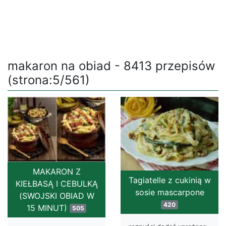
makaron na obiad - 8413 przepisów
(strona:5/561)
MAKARON Z
Tagiatelle z cukinią w
KIEŁBASĄ I CEBULKĄ
sosie mascarpone
(SWOJSKI OBIAD W
420
15 MINUT)
505