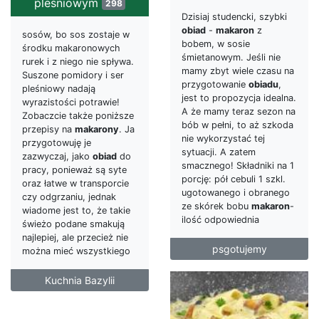
pleśniowym
298
Dzisiaj studencki, szybki
obiad
-
makaron
z
sosów, bo sos zostaje w
bobem, w sosie
środku makaronowych
śmietanowym. Jeśli nie
rurek i z niego nie spływa.
mamy zbyt wiele czasu na
Suszone pomidory i ser
przygotowanie
obiadu
,
pleśniowy nadają
jest to propozycja idealna.
wyrazistości potrawie!
A że mamy teraz sezon na
Zobaczcie także poniższe
bób w pełni, to aż szkoda
przepisy na
makarony
. Ja
nie wykorzystać tej
przygotowuję je
sytuacji. A zatem
zazwyczaj, jako
obiad
do
smacznego! Składniki na 1
pracy, ponieważ są syte
porcję: pół cebuli 1 szkl.
oraz łatwe w transporcie
ugotowanego i obranego
czy odgrzaniu, jednak
ze skórek bobu
makaron
-
wiadome jest to, że takie
ilość odpowiednia
świeżo podane smakują
najlepiej, ale przecież nie
psgotujemy
można mieć wszystkiego
Kuchnia Bazylii