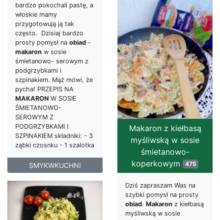
bardzo pokochali pastę, a
włoskie mamy
przygotowują ją tak
często. Dzisiaj bardzo
prosty pomysł na
obiad
-
makaron
w sosie
śmietanowo- serowym z
podgrzybkami i
szpinakiem. Mąż mówi, że
pycha! PRZEPIS NA
MAKARON
W SOSIE
ŚMIETANOWO-
SEROWYM Z
PODGRZYBKAMI I
Makaron z kiełbasą
SZPINAKIEM składniki: - 3
myśliwską w sosie
ząbki czosnku - 1 szalotka
śmietanowo-
koperkowym
475
SMYKWKUCHNI
Dziś zapraszam Was na
szybki pomysł na prosty
obiad
.
Makaron
z kiełbasą
myśliwską w sosie