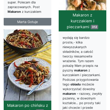
super. Polecam dla
zapracowanych. Post
Makaron
z kurczakiem
Makaron z
kurczakiem i
Marta Gotuje
pieczarkami
312
wydają się bardzo
proste,- kilka
niewyszukanych
składników, a całość
tworzy niesamowite
wrażenie. Tym razem
pokażę Wam przepis na
pyszny
makaron
z
kurczakiem i pieczarkami.
Podczas przygotowania
tego
obiadu
możecie
wykorzystać dowolny
makaron
– razowy, zwykły
pszenny, w dowolnym
kształcie… po prosty taki
Makaron po chińsku z
jaki chcecie i przede