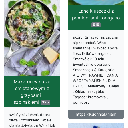
Lane kluseczki z
pomidorami i oregano
515
skóry. Smażyć, aż zaczną
się rozpadać. Wlać
śmietankę i wsypać sporą
ilość listków oregano.
Smażyć ok 10 min.
Ewentualnie doprawić.
Smacznego :) Kategoria:
A-Z WYTRAWNIE , DANIA
WEGETARIAŃSKIE , DLA
Makaron w sosie
DZIECI ,
Makarony
,
Obiad
śmietanowym z
,
Obiad
na szybko
grzybami i
Tagged: kremówka ,
szpinakiem!
325
pomidory
https:KKuchniaMniam
świeżymi ziołami, dobra
oliwą i czosnkiem. Wcale
się nie dziwię, że Włosi tak