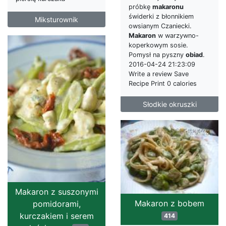
próbkę
makaronu
świderki z błonnikiem
Miksturownik
owsianym Czaniecki.
Makaron
w warzywno-
koperkowym sosie.
Pomysł na pyszny
obiad
.
2016-04-24 21:23:09
Write a review Save
Recipe Print 0 calories
Słodkie okruszki
Makaron z suszonymi
Makaron z bobem
pomidorami,
kurczakiem i serem
414