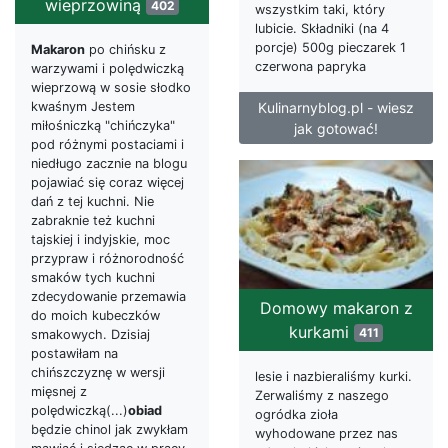
wieprzowiną
402
wszystkim taki, który
lubicie. Składniki (na 4
porcje) 500g pieczarek 1
Makaron
po chińsku z
czerwona papryka
warzywami i polędwiczką
wieprzową w sosie słodko
kwaśnym Jestem
Kulinarnyblog.pl - wiesz
miłośniczką "chińczyka"
jak gotować!
pod różnymi postaciami i
niedługo zacznie na blogu
pojawiać się coraz więcej
dań z tej kuchni. Nie
zabraknie też kuchni
tajskiej i indyjskie, moc
przypraw i różnorodność
smaków tych kuchni
zdecydowanie przemawia
Domowy makaron z
do moich kubeczków
kurkami
411
smakowych. Dzisiaj
postawiłam na
chińszczyznę w wersji
lesie i nazbieraliśmy kurki.
mięsnej z
Zerwaliśmy z naszego
polędwiczką(...)
obiad
ogródka zioła
będzie chinol jak zwykłam
wyhodowane przez nas