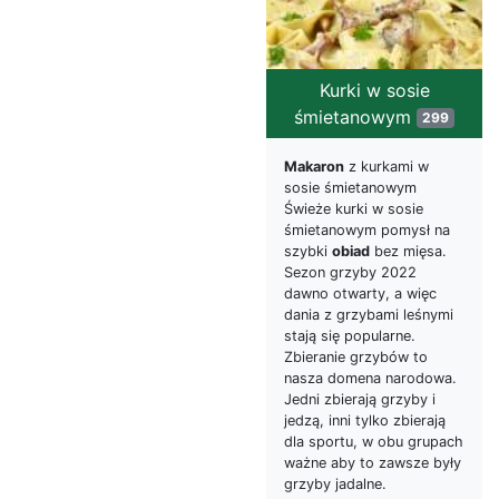
Kurki w sosie
śmietanowym
299
Makaron
z kurkami w
sosie śmietanowym
Świeże kurki w sosie
śmietanowym pomysł na
szybki
obiad
bez mięsa.
Sezon grzyby 2022
dawno otwarty, a więc
dania z grzybami leśnymi
stają się popularne.
Zbieranie grzybów to
nasza domena narodowa.
Jedni zbierają grzyby i
jedzą, inni tylko zbierają
dla sportu, w obu grupach
ważne aby to zawsze były
grzyby jadalne.