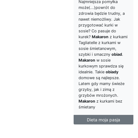
Najmniejsza pomyłka
może(...)powrót do
zdrowia będzie trudny, a
nawet niemożliwy. Jak
przygotować kurki w
sosie? Co pasuje do
kurek?
Makaron
z kurkami
Tagliatelle z kurkami w
sosie śmietanowym,
szybki i smaczny
obiad
.
Makaron
w sosie
kurkowym sprawdza się
idealnie. Takie
obiady
domowe są najlepsze.
Latem gdy mamy świeże
grzyby, jak i zimą z
grzybów mrożonych.
Makaron
z kurkami bez
śmietany
Dieta moja pasja