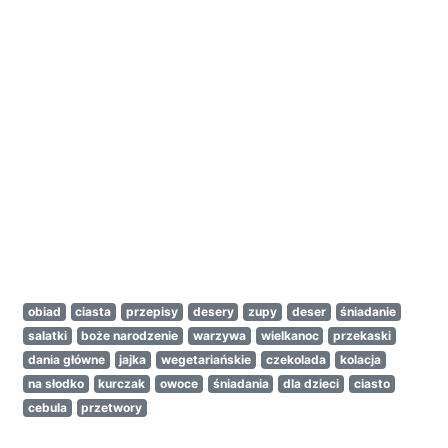
obiad
ciasta
przepisy
desery
zupy
deser
śniadanie
salatki
boże narodzenie
warzywa
wielkanoc
przekaski
dania główne
jajka
wegetariańskie
czekolada
kolacja
na słodko
kurczak
owoce
śniadania
dla dzieci
ciasto
cebula
przetwory