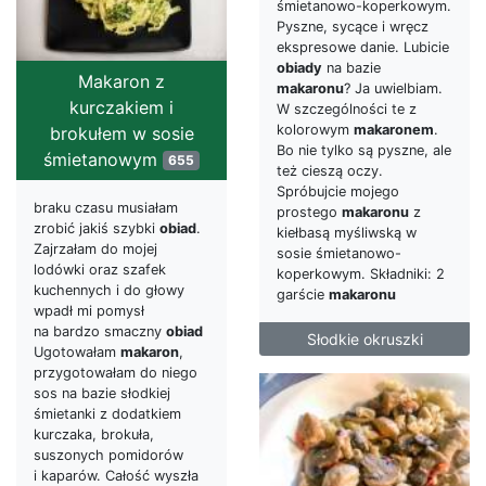
śmietanowo-koperkowym.
Pyszne, sycące i wręcz
ekspresowe danie. Lubicie
obiady
na bazie
Makaron z
makaronu
? Ja uwielbiam.
kurczakiem i
W szczególności te z
kolorowym
makaronem
.
brokułem w sosie
Bo nie tylko są pyszne, ale
śmietanowym
655
też cieszą oczy.
Spróbujcie mojego
braku czasu musiałam
prostego
makaronu
z
zrobić jakiś szybki
obiad
.
kiełbasą myśliwską w
Zajrzałam do mojej
sosie śmietanowo-
lodówki oraz szafek
koperkowym. Składniki: 2
kuchennych i do głowy
garście
makaronu
wpadł mi pomysł
na bardzo smaczny
obiad
Słodkie okruszki
Ugotowałam
makaron
,
przygotowałam do niego
sos na bazie słodkiej
śmietanki z dodatkiem
kurczaka, brokuła,
suszonych pomidorów
i kaparów. Całość wyszła