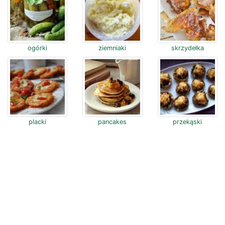
ogórki
ziemniaki
skrzydełka
placki
pancakes
przekąski