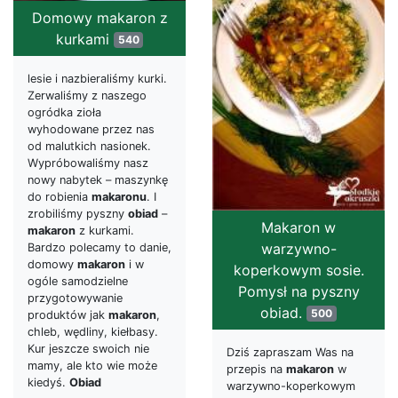
Domowy makaron z
kurkami
540
lesie i nazbieraliśmy kurki.
Zerwaliśmy z naszego
ogródka zioła
wyhodowane przez nas
od malutkich nasionek.
Wypróbowaliśmy nasz
nowy nabytek – maszynkę
do robienia
makaronu
. I
zrobiliśmy pyszny
obiad
–
Makaron w
makaron
z kurkami.
warzywno-
Bardzo polecamy to danie,
domowy
makaron
i w
koperkowym sosie.
ogóle samodzielne
Pomysł na pyszny
przygotowywanie
obiad.
500
produktów jak
makaron
,
chleb, wędliny, kiełbasy.
Kur jeszcze swoich nie
Dziś zapraszam Was na
mamy, ale kto wie może
przepis na
makaron
w
kiedyś.
Obiad
warzywno-koperkowym