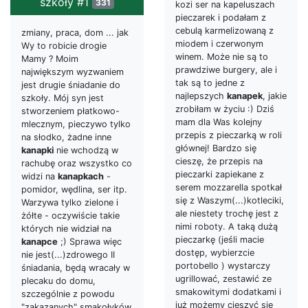
szkoły #1
331
kozi ser na kapeluszach
pieczarek i podałam z
cebulą karmelizowaną z
zmiany, praca, dom ... jak
miodem i czerwonym
Wy to robicie drogie
winem. Może nie są to
Mamy ? Moim
prawdziwe burgery, ale i
największym wyzwaniem
tak są to jedne z
jest drugie śniadanie do
najlepszych
kanapek
, jakie
szkoły. Mój syn jest
zrobiłam w życiu :) Dziś
stworzeniem płatkowo-
mam dla Was kolejny
mlecznym, pieczywo tylko
przepis z pieczarką w roli
na słodko, żadne inne
głównej! Bardzo się
kanapki
nie wchodzą w
cieszę, że przepis na
rachubę oraz wszystko co
pieczarki zapiekane z
widzi na
kanapkach
-
serem mozzarella spotkał
pomidor, wędlina, ser itp.
się z Waszym(...)kotleciki,
Warzywa tylko zielone i
ale niestety trochę jest z
żółte - oczywiście takie
nimi roboty. A taką dużą
których nie widział na
pieczarkę (jeśli macie
kanapce
;) Sprawa więc
dostęp, wybierzcie
nie jest(...)zdrowego II
portobello ) wystarczy
śniadania, będą wracały w
ugrillować, zestawić ze
plecaku do domu,
smakowitymi dodatkami i
szczególnie z powodu
już możemy cieszyć się
"zakazanych" smakołyków