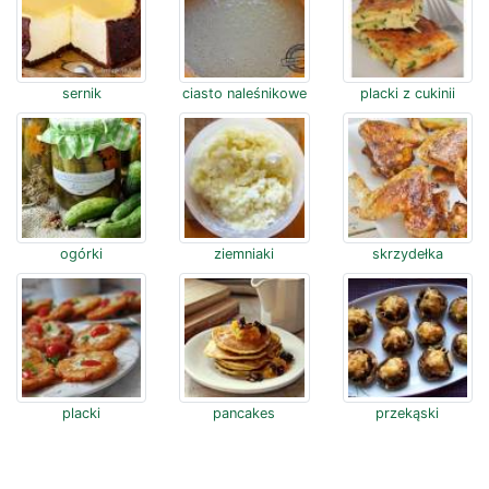
sernik
ciasto naleśnikowe
placki z cukinii
ogórki
ziemniaki
skrzydełka
placki
pancakes
przekąski