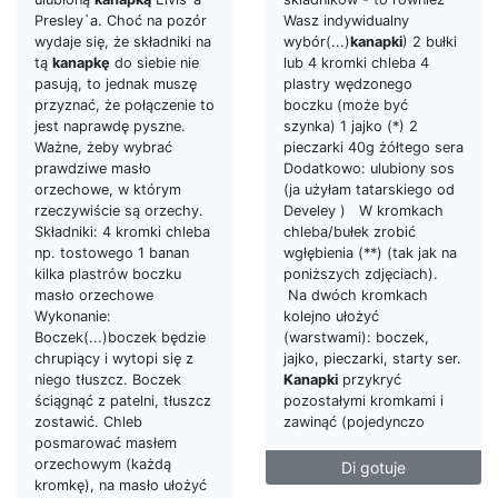
Presley`a. Choć na pozór
Wasz indywidualny
wydaje się, że składniki na
wybór(...)
kanapki
) 2 bułki
tą
kanapkę
do siebie nie
lub 4 kromki chleba 4
pasują, to jednak muszę
plastry wędzonego
przyznać, że połączenie to
boczku (może być
jest naprawdę pyszne.
szynka) 1 jajko (*) 2
Ważne, żeby wybrać
pieczarki 40g żółtego sera
prawdziwe masło
Dodatkowo: ulubiony sos
orzechowe, w którym
(ja użyłam tatarskiego od
rzeczywiście są orzechy.
Develey ) W kromkach
Składniki: 4 kromki chleba
chleba/bułek zrobić
np. tostowego 1 banan
wgłębienia (**) (tak jak na
kilka plastrów boczku
poniższych zdjęciach).
masło orzechowe
Na dwóch kromkach
Wykonanie:
kolejno ułożyć
Boczek(...)boczek będzie
(warstwami): boczek,
chrupiący i wytopi się z
jajko, pieczarki, starty ser.
niego tłuszcz. Boczek
Kanapki
przykryć
ściągnąć z patelni, tłuszcz
pozostałymi kromkami i
zostawić. Chleb
zawinąć (pojedynczo
posmarować masłem
orzechowym (każdą
Di gotuje
kromkę), na masło ułożyć