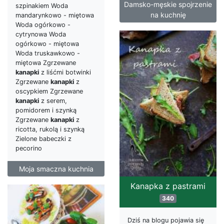
Damsko-męskie spojrzenie
szpinakiem Woda
na kuchnię
mandarynkowo - miętowa
Woda ogórkowo -
cytrynowa Woda
ogórkowo - miętowa
Woda truskawkowo -
miętowa Zgrzewane
kanapki
z liśćmi botwinki
Zgrzewane
kanapki
z
oscypkiem Zgrzewane
kanapki
z serem,
pomidorem i szynką
Zgrzewane
kanapki
z
ricotta, rukolą i szynką
Zielone babeczki z
pecorino
Moja smaczna kuchnia
Kanapka z pastrami
340
Dziś na blogu pojawia się