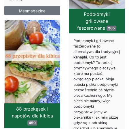
Menmagazine
Podpłomyki
grillowane
faszerowane
265
Podpłomyk i grillowane
faszerowane to
alternatywa dla tradycyjnej
kanapki
. Co to jest
podpłomyk? To rodzaj
prymitywnego pieczywa,
które ma postać
okrągłego placka. Moja
babcia piekła podpłomyki
bezpośrednio na płycie
pieca kuchennego. My
pieca nie mamy, więc
podpłomyki
88 przekąsek i
przygotowujemy w
napojów dla kibica
piekarniku ( jak mini pizzę
459
gdyż są z odrobiną
drożdży) lub smażymy je