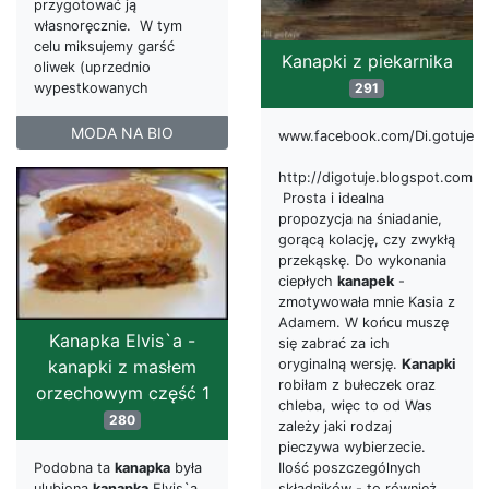
przygotować ją
własnoręcznie. W tym
celu miksujemy garść
Kanapki z piekarnika
oliwek (uprzednio
wypestkowanych
291
MODA NA BIO
www.facebook.com/Di.gotuje
http://digotuje.blogspot.com
Prosta i idealna
propozycja na śniadanie,
gorącą kolację, czy zwykłą
przekąskę. Do wykonania
ciepłych
kanapek
-
zmotywowała mnie Kasia z
Adamem. W końcu muszę
Kanapka Elvis`a -
się zabrać za ich
kanapki z masłem
oryginalną wersję.
Kanapki
robiłam z bułeczek oraz
orzechowym część 1
chleba, więc to od Was
280
zależy jaki rodzaj
pieczywa wybierzecie.
Podobna ta
kanapka
była
Ilość poszczególnych
ulubioną
kanapką
Elvis`a
składników - to również