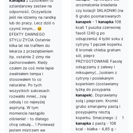
Kanapka
z czosnkiem to
urozmaicenia śniadania
sztandarowy zestaw na
czy kolacji! SKŁADNIKI (na
odporność. Oczywiście
6 grubo posmarowanych
jeśli nie idziemy na randkę
kanapek
- 1
kanapka
108
lub do pracy. Lecz dziś o
kcal) 1 puszka czerwonej
czymś innym... 😆
fasoli (240 g po
EFEKTY DAWNEGO
odsączeniu) 4 łyżki soku z
STYLU ŻYCIA Ostatnie
cytryny 1 pęczek koperku
kilka lat nie trafiłem do
6 kromek chleba graham
lekarza z przeziębieniem
sól, pieprz
itp. ostatnie 2 zimy nie
PRZYGOTOWANIE Fasolę
zachorowałem. Kiedy
odsączamy z zalewy i
czułem że coś mnie łapie
miksujemy(...)sokiem z
zwalniałem tempa i
cytryny i posiekanym
stosowałem to co
koperkiem (zostawiamy
naturalne. Po tych
łyżkę do posypania
wszystkich sukcesach
kanapek
). Doprawiamy
rozwaliło mnie(...)się
solą i pieprzem. Kromki
cebulą i co najwyżej
grubo smarujemy pastą i
aspiryną. W tym
posypujemy resztą
momencie nastąpiło
koperku. Smacznego :) 1
olśnienie! - to dlatego
kanapka
z pastą - 108
chcę cebulę... ! Ponieważ
kcal - białka - 4,85 g -
jestem mistrzem we