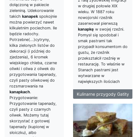
z falą żydowskiej imigracji
dołączoną w pakiecie
w drugiej połowie XIX
zieleniną. Udekorowanie
wieku. W 1887 roku
takich
kanapek
spokojnie
nowojorski rzeźnik
można powierzyć nawet
zaserwował pierwszą
kilkuletnim pociechom. Ile
kanapkę
w swojej rzeźni.
będzie radochy.
Pomysł się spodobał i
Potrzebne(...)cytryny,
smak pastrami tak
kilka zielonych listów do
przypadł konsumentom do
dekoracji (i później do
gustu, że rzeźnik
zjedzenia), 6 kromek
przekształcił rzeźnię w
wiejskiego chleba, czarne
restaurację. To właśnie w
oliwki i oliwa z oliwek do
Stanach pastrami jest
przygotowania tapenady,
wytwarzane w
czyli pasty oliwkowej do
największych ilościach
rozsmarowania na
kanapkach
.
Kulinarne przygody Gatity
Przygotowanie:
Przygotowanie tapenady,
czyli pasty z czarnych
oliwek. Możemy tutaj
skorzystać z gotowej
tapenady (kupionej w
słoiczku), albo