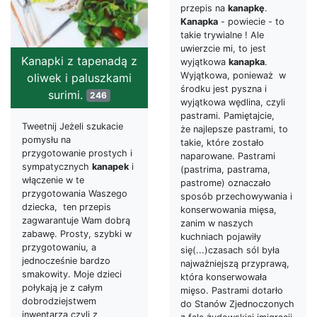
przepis na
kanapkę
.
Kanapka
- powiecie - to
takie trywialne ! Ale
uwierzcie mi, to jest
Kanapki z tapenadą z
wyjątkowa
kanapka
.
Wyjątkowa, ponieważ w
oliwek i paluszkami
środku jest pyszna i
surimi.
246
wyjątkowa wędlina, czyli
pastrami. Pamiętajcie,
Tweetnij Jeżeli szukacie
że najlepsze pastrami, to
pomysłu na
takie, które zostało
przygotowanie prostych i
naparowane. Pastrami
sympatycznych
kanapek
i
(pastrima, pastrama,
włączenie w te
pastrome) oznaczało
przygotowania Waszego
sposób przechowywania i
dziecka, ten przepis
konserwowania mięsa,
zagwarantuje Wam dobrą
zanim w naszych
zabawę. Prosty, szybki w
kuchniach pojawiły
przygotowaniu, a
się(...)czasach sól była
jednocześnie bardzo
najważniejszą przyprawą,
smakowity. Moje dzieci
która konserwowała
połykają je z całym
mięso. Pastrami dotarło
dobrodziejstwem
do Stanów Zjednoczonych
inwentarza czyli z