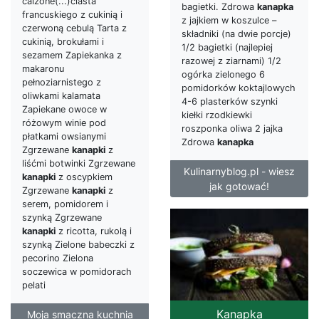
calzone(...)ciasta
bagietki. Zdrowa
kanapka
francuskiego z cukinią i
z jajkiem w koszulce –
czerwoną cebulą Tarta z
składniki (na dwie porcje)
cukinią, brokułami i
1/2 bagietki (najlepiej
sezamem Zapiekanka z
razowej z ziarnami) 1/2
makaronu
ogórka zielonego 6
pełnoziarnistego z
pomidorków koktajlowych
oliwkami kalamata
4-6 plasterków szynki
Zapiekane owoce w
kiełki rzodkiewki
różowym winie pod
roszponka oliwa 2 jajka
płatkami owsianymi
Zdrowa
kanapka
Zgrzewane
kanapki
z
liśćmi botwinki Zgrzewane
Kulinarnyblog.pl - wiesz
kanapki
z oscypkiem
jak gotować!
Zgrzewane
kanapki
z
serem, pomidorem i
szynką Zgrzewane
kanapki
z ricotta, rukolą i
szynką Zielone babeczki z
pecorino Zielona
soczewica w pomidorach
pelati
Kanapka
Moja smaczna kuchnia