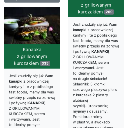
z grillowanym
kurczakiem
269
Jeśli znudziły się już Wam
kanapki
z pracowniczej
kantyny i te z pobliskiego
fast fooda, mamy dla was
świetny przepis na zdrową
Kanapka
i pożywną
KANAPKĘ
z grillowanym
Z GRILLOWANYM
KURCZAKIEM, serem
kurczakiem
335
i warzywami. Jest
to idealny pomysł
Jeśli znudziły się już Wam
na drugie śniadanie!
kanapki
z pracowniczej
Składniki: 3 kromki
kantyny i te z pobliskiego
razowego pieczywa pierś
fast fooda, mamy dla was
z kurczaka 2 plastry
świetny przepis na zdrową
ulubionej
i pożywną
KANAPKĘ
szynki(...)roszponkę
Z GRILLOWANYM
myjemy i osuszamy.
KURCZAKIEM, serem
Pomidora kroimy
i warzywami. Jest
w plastry, a awokado
to idealny pomysł
przekrajamy na połowę,