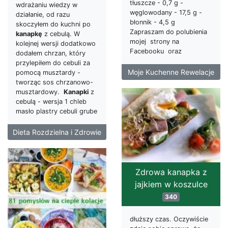
tłuszcze - 0,7 g -
wdrażaniu wiedzy w
węglowodany - 17,5 g -
działanie, od razu
błonnik - 4,5 g
skoczyłem do kuchni po
Zapraszam do polubienia
kanapkę
z cebulą. W
mojej strony na
kolejnej wersji dodatkowo
Facebooku oraz
dodałem chrzan, który
przylepiłem do cebuli za
Moje Kuchenne Rewelacje
pomocą musztardy -
tworząc sos chrzanowo-
musztardowy.
Kanapki
z
cebulą - wersja 1 chleb
masło plastry cebuli grube
Dieta Rozdzielna i Zdrowie
Zdrowa kanapka z
jajkiem w koszulce
340
dłuższy czas. Oczywiście