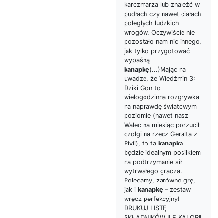
karczmarza lub znaleźć w
pudłach czy nawet ciałach
poległych ludzkich
wrogów. Oczywiście nie
pozostało nam nic innego,
jak tylko przygotować
wypaśną
kanapkę
(...)Mając na
uwadze, że Wiedźmin 3:
Dziki Gon to
wielogodzinna rozgrywka
na naprawdę światowym
poziomie (nawet nasz
Walec na miesiąc porzucił
czołgi na rzecz Geralta z
Rivii), to ta
kanapka
będzie idealnym posiłkiem
na podtrzymanie sił
wytrwałego gracza.
Polecamy, zarówno grę,
jak i
kanapkę
– zestaw
wręcz perfekcyjny!
DRUKUJ LISTĘ
SKŁADNIKÓW ILE KALORII