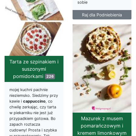
sobie
Raj dla Podniebienia
Tarta ze szpinakiem i
suszonymi
pomidorkami
226
mojej kuchni pachnie
nieziemsko. Siedzimy przy
kawie i
cappuccino
, co
chwilę zerkając, czy tarta
w piekarniku nie jest już
Mazurek z musem
przypadkiem gotowa. Bo
zapach roztacza
pomarańczowym i
cudowny! Prosta i szybka
kremem limonkowym
w przygotowaniu. Tak