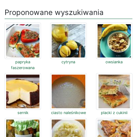
Proponowane wyszukiwania
papryka
cytryna
owsianka
faszerowana
sernik
ciasto naleśnikowe
placki z cukinii