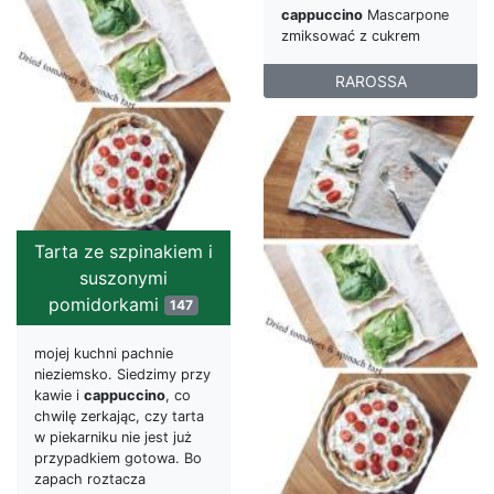
cappuccino
Mascarpone
zmiksować z cukrem
RAROSSA
Tarta ze szpinakiem i
suszonymi
pomidorkami
147
mojej kuchni pachnie
nieziemsko. Siedzimy przy
kawie i
cappuccino
, co
chwilę zerkając, czy tarta
w piekarniku nie jest już
przypadkiem gotowa. Bo
zapach roztacza