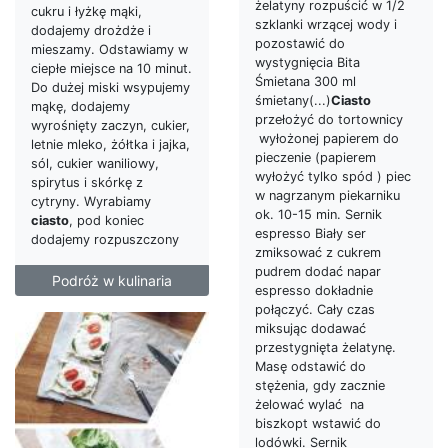
żelatyny rozpuścić w 1/2
cukru i łyżkę mąki,
szklanki wrzącej wody i
dodajemy drożdże i
pozostawić do
mieszamy. Odstawiamy w
wystygnięcia Bita
ciepłe miejsce na 10 minut.
Śmietana 300 ml
Do dużej miski wsypujemy
śmietany(...)
Ciasto
mąkę, dodajemy
przełożyć do tortownicy
wyrośnięty zaczyn, cukier,
wyłożonej papierem do
letnie mleko, żółtka i jajka,
pieczenie (papierem
sól, cukier waniliowy,
wyłożyć tylko spód ) piec
spirytus i skórkę z
w nagrzanym piekarniku
cytryny. Wyrabiamy
ok. 10-15 min. Sernik
ciasto
, pod koniec
espresso Biały ser
dodajemy rozpuszczony
zmiksować z cukrem
pudrem dodać napar
Podróż w kulinaria
espresso dokładnie
połączyć. Cały czas
miksując dodawać
przestygnięta żelatynę.
Masę odstawić do
stężenia, gdy zacznie
żelować wylać na
biszkopt wstawić do
lodówki. Sernik