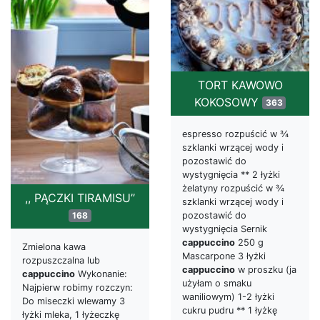
TORT KAWOWO
KOKOSOWY
363
espresso rozpuścić w ¾
szklanki wrzącej wody i
pozostawić do
wystygnięcia ** 2 łyżki
żelatyny rozpuścić w ¾
,, PĄCZKI TIRAMISU’’
szklanki wrzącej wody i
pozostawić do
168
wystygnięcia Sernik
cappuccino
250 g
Zmielona kawa
Mascarpone 3 łyżki
rozpuszczalna lub
cappuccino
w proszku (ja
cappuccino
Wykonanie:
użyłam o smaku
Najpierw robimy rozczyn:
waniliowym) 1-2 łyżki
Do miseczki wlewamy 3
cukru pudru ** 1 łyżkę
łyżki mleka, 1 łyżeczkę