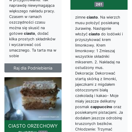
261
naprawdę niewymagająca
większego nakładu pracy.
Czasem w ramach
zimne
ciasto
. Na wierzch
oszczędności czasu
musu położyć posiekaną
można się skusić na
żurawinę. Następnie
gotowe
ciasto
, dodać
włożyć
ciasto
do lodówki i
kilka prostych składników
przyszykować krem
i wyczarować coś
limonkowy. Krem
smacznego. Ta tarta ma w
limonkowy: 1 Zmieszaj
sobie
wszystkie składniki
mikserem. 2. Nakładaj na
ostudzony mus.
Raj dla Podniebienia
Dekoracja: Dekorować
startą skórką z limonki,
jajeczkami z migdałem
obtoczonymi białą
czekoladą i kakao- Moje
miały jeszcze delikatny
posmak
cappuccino
oraz
posiekanymi pistacjami. Ja
dodałam jeszcze odrobinę
kruszonych bezików.
CIASTO ORZECHOWY
Chłodzenie: Trzymać