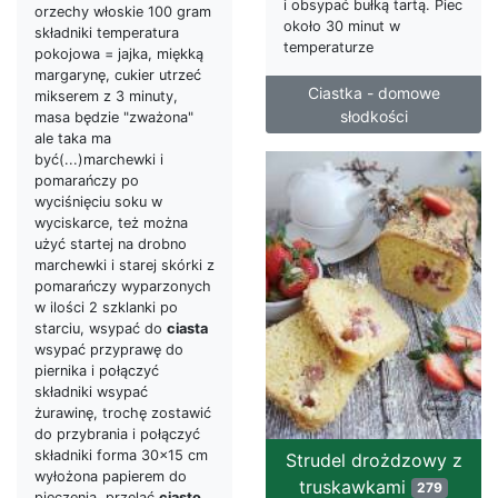
i obsypać bułką tartą. Piec
orzechy włoskie 100 gram
około 30 minut w
składniki temperatura
temperaturze
pokojowa = jajka, miękką
margarynę, cukier utrzeć
Ciastka - domowe
mikserem z 3 minuty,
słodkości
masa będzie "zważona"
ale taka ma
być(...)marchewki i
pomarańczy po
wyciśnięciu soku w
wyciskarce, też można
użyć startej na drobno
marchewki i starej skórki z
pomarańczy wyparzonych
w ilości 2 szklanki po
starciu, wsypać do
ciasta
wsypać przyprawę do
piernika i połączyć
składniki wsypać
żurawinę, trochę zostawić
do przybrania i połączyć
składniki forma 30x15 cm
Strudel drożdzowy z
wyłożona papierem do
truskawkami
279
pieczenia, przelać
ciasto