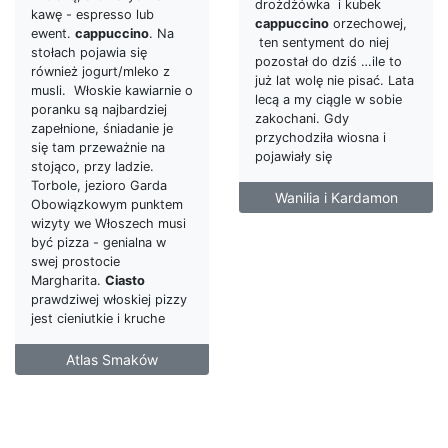
drożdżówka i kubek
kawę - espresso lub
cappuccino
orzechowej,
ewent.
cappuccino
. Na
ten sentyment do niej
stołach pojawia się
pozostał do dziś …ile to
również jogurt/mleko z
już lat wolę nie pisać. Lata
musli. Włoskie kawiarnie o
lecą a my ciągle w sobie
poranku są najbardziej
zakochani. Gdy
zapełnione, śniadanie je
przychodziła wiosna i
się tam przeważnie na
pojawiały się
stojąco, przy ladzie.
Torbole, jezioro Garda
Wanilia i Kardamon
Obowiązkowym punktem
wizyty we Włoszech musi
być pizza - genialna w
swej prostocie
Margharita.
Ciasto
prawdziwej włoskiej pizzy
jest cieniutkie i kruche
Atlas Smaków