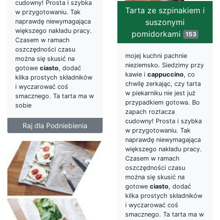
cudowny! Prosta i szybka
Tarta ze szpinakiem i
w przygotowaniu. Tak
suszonymi
naprawdę niewymagająca
większego nakładu pracy.
pomidorkami
153
Czasem w ramach
oszczędności czasu
mojej kuchni pachnie
można się skusić na
nieziemsko. Siedzimy przy
gotowe
ciasto
, dodać
kawie i
cappuccino
, co
kilka prostych składników
chwilę zerkając, czy tarta
i wyczarować coś
w piekarniku nie jest już
smacznego. Ta tarta ma w
przypadkiem gotowa. Bo
sobie
zapach roztacza
cudowny! Prosta i szybka
Raj dla Podniebienia
w przygotowaniu. Tak
naprawdę niewymagająca
większego nakładu pracy.
Czasem w ramach
oszczędności czasu
można się skusić na
gotowe
ciasto
, dodać
kilka prostych składników
i wyczarować coś
smacznego. Ta tarta ma w