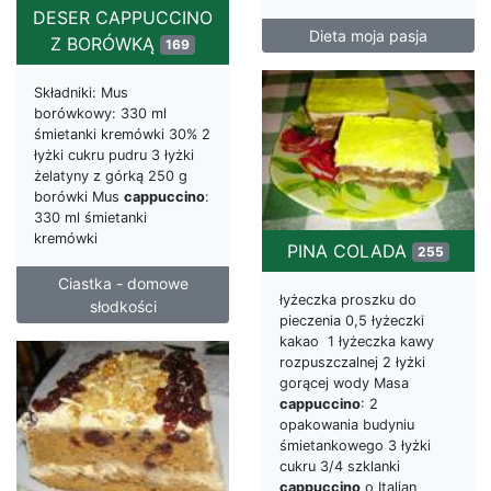
DESER CAPPUCCINO
Dieta moja pasja
Z BORÓWKĄ
169
Składniki: Mus
borówkowy: 330 ml
śmietanki kremówki 30% 2
łyżki cukru pudru 3 łyżki
żelatyny z górką 250 g
borówki Mus
cappuccino
:
330 ml śmietanki
kremówki
PINA COLADA
255
Ciastka - domowe
łyżeczka proszku do
słodkości
pieczenia 0,5 łyżeczki
kakao 1 łyżeczka kawy
rozpuszczalnej 2 łyżki
gorącej wody Masa
cappuccino
: 2
opakowania budyniu
śmietankowego 3 łyżki
cukru 3/4 szklanki
cappuccino
o Italian