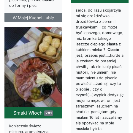
do formy i piec
serca, do razu skojarzyła
mi się drożdżówka …
W Mojej Kuchni Lubię
drożdżówka z serem i
truskawkami , co może
być lepszego, domowego,
niż kromka takiego
jeszcze ciepłego
ciasta
z
kubkiem mleka ?
Ciasto
jest, przepis jest….kurde a
ja czekam do ostatniej
chwili , tak nie lubię pisać
historii, nie umiem, nie
mam talentu do pisania
powieści …żadnej, czy to
o sobie , czy o
czymś(...)wypiek dedykuję
mojemu mężowi, on jest
strasznym łasuchem na
słodkie, pamiętam gdy
Smaki Włoch
281
miałam 16 lat i zaczęliśmy
się spotykać na stole
koniecznie świeżo
musiała być ta
mieloną, aromatyczna