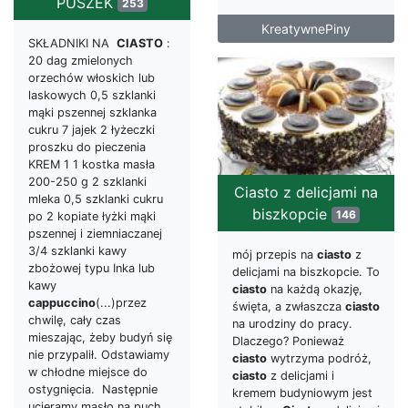
PUSZEK
253
KreatywnePiny
SKŁADNIKI NA
CIASTO
:
20 dag zmielonych
orzechów włoskich lub
laskowych 0,5 szklanki
mąki pszennej szklanka
cukru 7 jajek 2 łyżeczki
proszku do pieczenia
KREM 1 1 kostka masła
200-250 g 2 szklanki
Ciasto z delicjami na
mleka 0,5 szklanki cukru
biszkopcie
146
po 2 kopiate łyżki mąki
pszennej i ziemniaczanej
3/4 szklanki kawy
mój przepis na
ciasto
z
zbożowej typu Inka lub
delicjami na biszkopcie. To
kawy
ciasto
na każdą okazję,
cappuccino
(...)przez
święta, a zwłaszcza
ciasto
chwilę, cały czas
na urodziny do pracy.
mieszając, żeby budyń się
Dlaczego? Ponieważ
nie przypalił. Odstawiamy
ciasto
wytrzyma podróż,
w chłodne miejsce do
ciasto
z delicjami i
ostygnięcia. Następnie
kremem budyniowym jest
ucieramy masło na puch