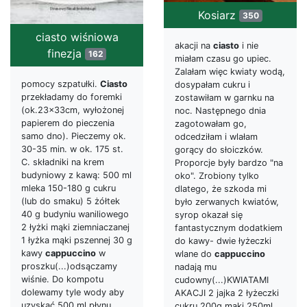
Kosiarz
350
ciasto wiśniowa
akacji na
ciasto
i nie
finezja
162
miałam czasu go upiec.
Zalałam więc kwiaty wodą,
pomocy szpatułki.
Ciasto
dosypałam cukru i
przekładamy do foremki
zostawiłam w garnku na
(ok.23x33cm, wyłożonej
noc. Następnego dnia
papierem do pieczenia
zagotowałam go,
samo dno). Pieczemy ok.
odcedziłam i wlałam
30-35 min. w ok. 175 st.
gorący do słoiczków.
C. składniki na krem
Proporcje były bardzo "na
budyniowy z kawą: 500 ml
oko". Zrobiony tylko
mleka 150-180 g cukru
dlatego, że szkoda mi
(lub do smaku) 5 żółtek
było zerwanych kwiatów,
40 g budyniu waniliowego
syrop okazał się
2 łyżki mąki ziemniaczanej
fantastycznym dodatkiem
1 łyżka mąki pszennej 30 g
do kawy- dwie łyżeczki
kawy
cappuccino
w
wlane do
cappuccino
proszku(...)odsączamy
nadają mu
wiśnie. Do kompotu
cudowny(...)KWIATAMI
dolewamy tyle wody aby
AKACJI 2 jajka 2 łyżeczki
uzyskać 500 ml płynu.
cukru 200g mąki 250ml