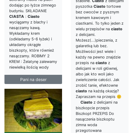
stabilne.
Ciasto
z delicjami
dodając po łyżce zimnego
pyszotka
Ciasto
tortowe
budyniu. SKŁADANIE
bez owoców z pysznym
CIASTA
:
Ciasto
kremem kawowym i
wyciągamy z blachy i
ciastkami. To tylko jeden z
nasączamy kawą.
wielu przepisów na
ciasto
Wykładamy krem
z delicjami.
(odkładamy 5-6 łyżek) i
Możesz(...)pieczenia, z
układamy okrągłe
galaretką lub bez.
biszkopty, które również
Możliwości jest wiele i
nasączamy. ROBIMY 2
każdy na pewno znajdzie
KREM : Żelatynę zalewamy
przepis na
ciasto
z
niewielką ilością wody
delicjami w roli głównej,
albo jak kto woli jako
Pani na deser
zwieńczenie całości. Jak
zrobić tanie, efektowne
ciasto
na każdą okazję?
Zapraszam na przepis 🙂
Ciasto
z delicjami na
biszkopcie przepis
Biszkopt PRZEPIS Do
nasączenia biszkoptu
zimna woda
przegotowana