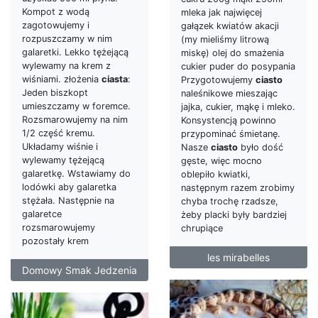
Kompot z wodą
mleka jak najwięcej
zagotowujemy i
gałązek kwiatów akacji
rozpuszczamy w nim
(my mieliśmy litrową
galaretki. Lekko tężejącą
miskę) olej do smażenia
wylewamy na krem z
cukier puder do posypania
wiśniami. złożenia
ciasta
:
Przygotowujemy
ciasto
Jeden biszkopt
naleśnikowe mieszając
umieszczamy w foremce.
jajka, cukier, mąkę i mleko.
Rozsmarowujemy na nim
Konsystencją powinno
1/2 część kremu.
przypominać śmietanę.
Układamy wiśnie i
Nasze
ciasto
było dość
wylewamy tężejącą
gęste, więc mocno
galaretkę. Wstawiamy do
oblepiło kwiatki,
lodówki aby galaretka
następnym razem zrobimy
stężała. Następnie na
chyba trochę rzadsze,
galaretce
żeby placki były bardziej
rozsmarowujemy
chrupiące
pozostały krem
les mirabelles
Domowy Smak Jedzenia