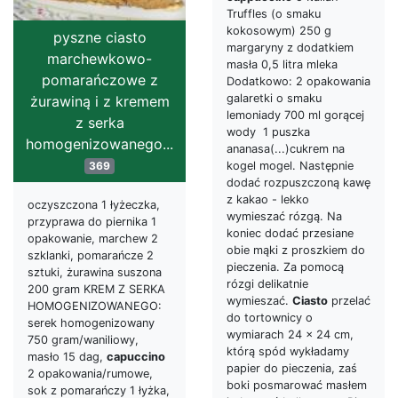
Truffles (o smaku
kokosowym) 250 g
pyszne ciasto
margaryny z dodatkiem
marchewkowo-
masła 0,5 litra mleka
pomarańczowe z
Dodatkowo: 2 opakowania
galaretki o smaku
żurawiną i z kremem
lemoniady 700 ml gorącej
z serka
wody 1 puszka
homogenizowanego...
ananasa(...)cukrem na
369
kogel mogel. Następnie
dodać rozpuszczoną kawę
z kakao - lekko
oczyszczona 1 łyżeczka,
wymieszać rózgą. Na
przyprawa do piernika 1
koniec dodać przesiane
opakowanie, marchew 2
obie mąki z proszkiem do
szklanki, pomarańcze 2
pieczenia. Za pomocą
sztuki, żurawina suszona
rózgi delikatnie
200 gram KREM Z SERKA
wymieszać.
Ciasto
przelać
HOMOGENIZOWANEGO:
do tortownicy o
serek homogenizowany
wymiarach 24 x 24 cm,
750 gram/waniliowy,
którą spód wykładamy
masło 15 dag,
capuccino
papier do pieczenia, zaś
2 opakowania/rumowe,
boki posmarować masłem
sok z pomarańczy 1 łyżka,