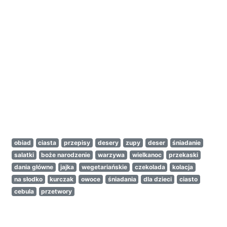
obiad
ciasta
przepisy
desery
zupy
deser
śniadanie
salatki
boże narodzenie
warzywa
wielkanoc
przekaski
dania główne
jajka
wegetariańskie
czekolada
kolacja
na słodko
kurczak
owoce
śniadania
dla dzieci
ciasto
cebula
przetwory