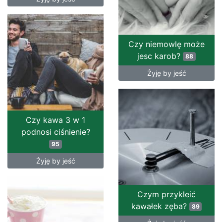
Czy niemowlę może
jesc karob?
88
Żyję by jeść
Czy kawa 3 w 1
podnosi ciśnienie?
95
Żyję by jeść
Czym przykleić
kawałek zęba?
89