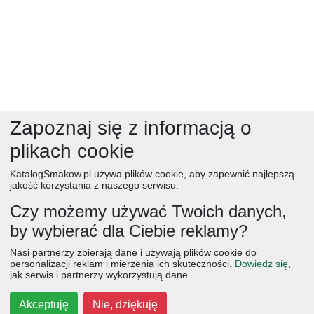
Zapoznaj się z informacją o
plikach cookie
KatalogSmakow.pl używa plików cookie, aby zapewnić najlepszą
jakość korzystania z naszego serwisu.
Czy możemy używać Twoich danych,
by wybierać dla Ciebie reklamy?
obiad
ciasta
przepisy
desery
zupy
deser
śniadanie
Nasi partnerzy zbierają dane i używają plików cookie do
salatki
boże narodzenie
warzywa
wielkanoc
przekaski
personalizacji reklam i mierzenia ich skuteczności.
Dowiedz się
,
jak serwis i partnerzy wykorzystują dane.
dania główne
jajka
wegetariańskie
czekolada
kolacja
na słodko
kurczak
owoce
śniadania
dla dzieci
ciasto
Akceptuję
Nie, dziękuję
cebula
przetwory