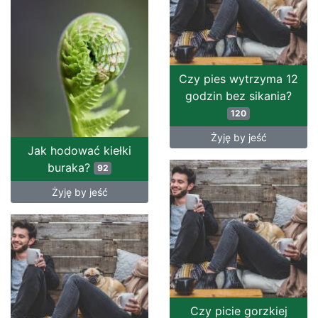
Czy pies wytrzyma 12
godzin bez sikania?
120
Żyję by jeść
Jak hodować kiełki
buraka?
92
Żyję by jeść
Czy picie gorzkiej