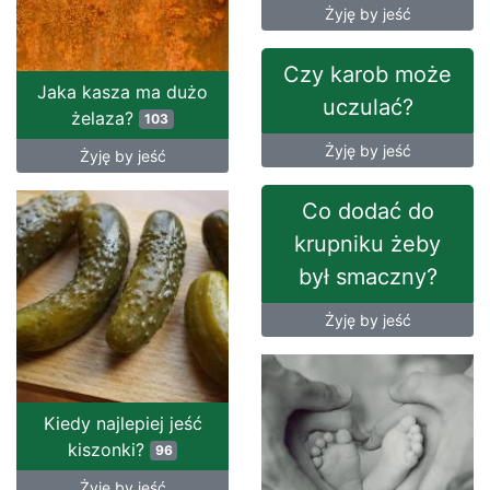
Żyję by jeść
Czy karob może
Jaka kasza ma dużo
uczulać?
żelaza?
103
Żyję by jeść
Żyję by jeść
Co dodać do
krupniku żeby
był smaczny?
Żyję by jeść
Kiedy najlepiej jeść
kiszonki?
96
Żyję by jeść