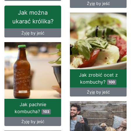
Żyję by jeść
Jak można
ukarać królika?
Żyję by jeść
Jak zrobić ocet z
kombuchy?
100
Żyję by jeść
Jak pachnie
kombucha?
103
Żyję by jeść