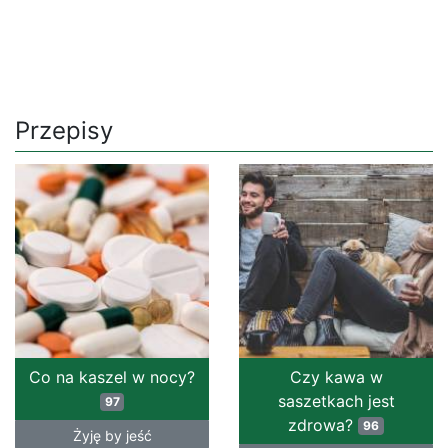
Przepisy
Co na kaszel w nocy?
Czy kawa w
saszetkach jest
97
zdrowa?
96
Żyję by jeść