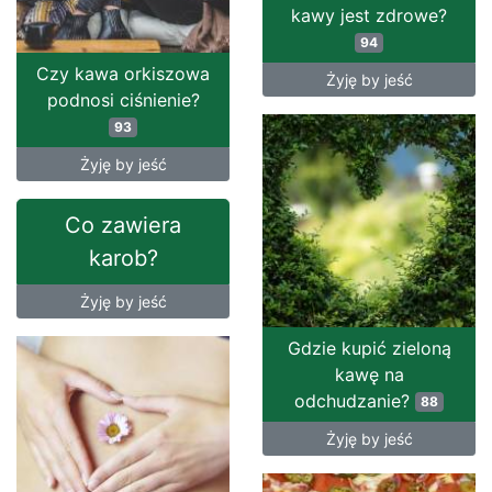
kawy jest zdrowe?
94
Czy kawa orkiszowa
Żyję by jeść
podnosi ciśnienie?
93
Żyję by jeść
Co zawiera
karob?
Żyję by jeść
Gdzie kupić zieloną
kawę na
odchudzanie?
88
Żyję by jeść