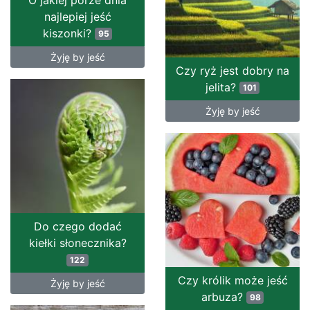
O jakiej porze dnia
najlepiej jeść
kiszonki?
95
Żyję by jeść
Czy ryż jest dobry na
jelita?
101
Żyję by jeść
Do czego dodać
kiełki słonecznika?
122
Czy królik może jeść
Żyję by jeść
arbuza?
98