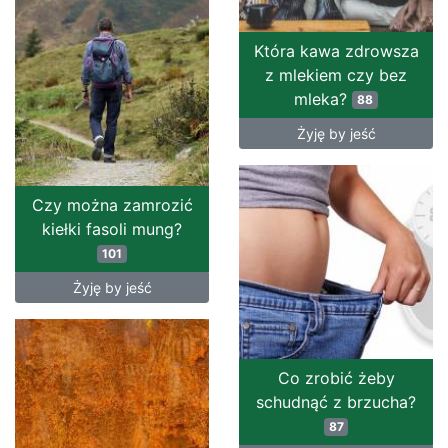
Która kawa zdrowsza
z mlekiem czy bez
mleka?
88
Żyję by jeść
Czy można zamrozić
kiełki fasoli mung?
101
Żyję by jeść
Co zrobić żeby
schudnąć z brzucha?
87