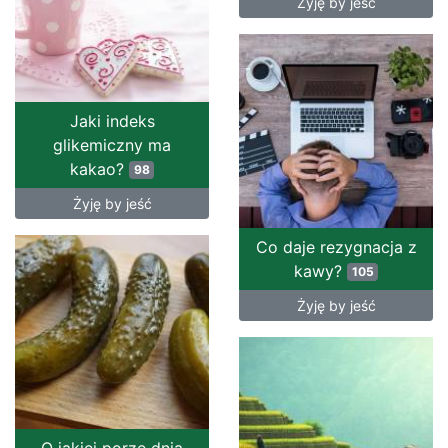
Żyję by jeść
Jaki indeks
glikemiczny ma
kakao?
98
Żyję by jeść
Co daje rezygnacja z
kawy?
105
Żyję by jeść