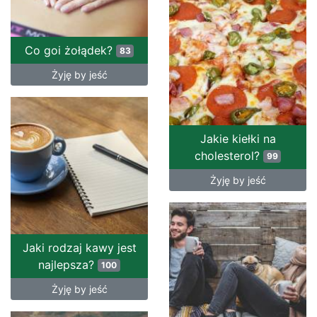
Co goi żołądek?
83
Żyję by jeść
Jakie kiełki na
cholesterol?
99
Żyję by jeść
Jaki rodzaj kawy jest
najlepsza?
100
Żyję by jeść