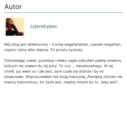
Autor
zyjezebyjesc
Mój blog jest eklektyczny – trochę wegetariański, czasem wegański,
często rybny albo mięsny. Po prostu życiowy.
Odstawiając cukier, pszenicę i mleko nagle odkryłam paletę smaków,
których nie znałam do tej pory. To coś … niesamowitego. W tej
chwili, już wiem co i jak jeść, bym czuła się dobrze i by mi
smakowało. Wypracowałam też moją maksymę „Pamiętaj zdrowo nie
znaczy katorżniczo, bo życie jest, między innymi po to, żeby jeść”.