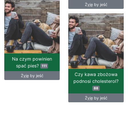
Żyję by jeść
Na czym powinien
spać pies?
111
Czy kawa zbożowa
Żyję by jeść
podnosi cholesterol?
88
Żyję by jeść