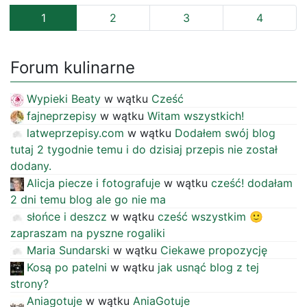
1
2
3
4
Forum kulinarne
Wypieki Beaty
w wątku
Cześć
fajneprzepisy
w wątku
Witam wszystkich!
latweprzepisy.com
w wątku
Dodałem swój blog
tutaj 2 tygodnie temu i do dzisiaj przepis nie został
dodany.
Alicja piecze i fotografuje
w wątku
cześć! dodałam
2 dni temu blog ale go nie ma
słońce i deszcz
w wątku
cześć wszystkim 🙂
zapraszam na pyszne rogaliki
Maria Sundarski
w wątku
Ciekawe propozycję
Kosą po patelni
w wątku
jak usnąć blog z tej
strony?
Aniagotuje
w wątku
AniaGotuje