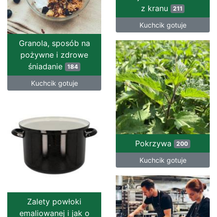
z kranu
211
Kuchcik gotuje
Granola, sposób na
pożywne i zdrowe
śniadanie
184
Kuchcik gotuje
Pokrzywa
200
Kuchcik gotuje
Zalety powłoki
emaliowanej i jak o