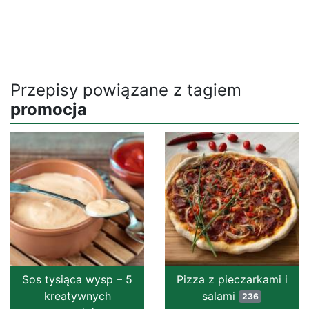
Przepisy powiązane z tagiem
promocja
Sos tysiąca wysp – 5
Pizza z pieczarkami i
kreatywnych
salami
236