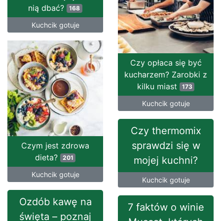
nią dbać?
168
Kuchcik gotuje
Czy opłaca się być
kucharzem? Zarobki z
kilku miast
173
Kuchcik gotuje
Czy thermomix
sprawdzi się w
Czym jest zdrowa
dieta?
201
mojej kuchni?
Kuchcik gotuje
Kuchcik gotuje
Ozdób kawę na
7 faktów o winie
święta – poznaj