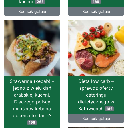
kuchni.
265
168
Kuchcik gotuje
Kuchcik gotuje
Shawarma (kebab) –
Dieta low carb –
jedno z wielu dań
sprawdź oferty
arabskiej kuchni.
cateringu
Dlaczego polscy
dietetycznego w
miłośnicy kebaba
Katowicach
186
docenią to danie?
Kuchcik gotuje
196