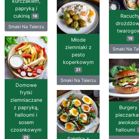
kurczakiem,
papryką i
cukinią
Racuch
18
drożdżo
Smaki Na Talerzu
twarogo
19
Młode
ziemniaki z
Smaki Na Ta
pesto
koperkowym
21
Smaki Na Talerzu
Domowe
frytki
ziemniaczane
z papryką,
Burgery
halloumi i
pieczarka
sosem
awokado
czosnkowym
halloumi
25
Sałatka z