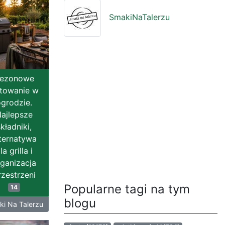
SmakiNaTalerzu
ezonowe
towanie w
grodzie.
ajlepsze
kładniki,
ternatywa
la grilla i
ganizacja
rzestrzeni
Popularne tagi na tym
14
blogu
i Na Talerzu