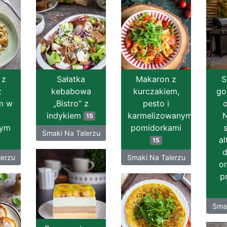
 z
Sałatka
Makaron z
S
z
kebabowa
kurczakiem,
go
m w
„Bistro” z
pesto i
o
indykiem
karmelizowanymi
N
15
wym
pomidorkami
s
Smaki Na Talerzu
al
15
d
lerzu
Smaki Na Talerzu
or
p
Smak