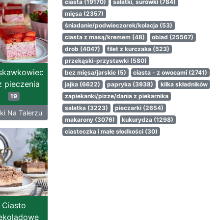
ciasta
(19170)
sałatki, surówki
(784)
mięsa
(2357)
śniadanie/podwieczorek/kolacja
(53)
ciasta z masą/kremem
(48)
obiad
(25567)
drob
(4047)
filet z kurczaka
(523)
przekąski-przystawki
(580)
skawkowiec
bez mięsa/jarskie
(5)
ciasta - z owocami
(2741)
 pieczenia
jajka
(6622)
papryka
(3938)
kilka składników
19
zapiekanki/pizze/dania z piekarnika
sałatka
(3223)
pieczarki
(2654)
i Na Talerzu
makarony
(3076)
kukurydza
(1298)
ciasteczka i małe słodkości
(30)
Ciasto
ekoladowe