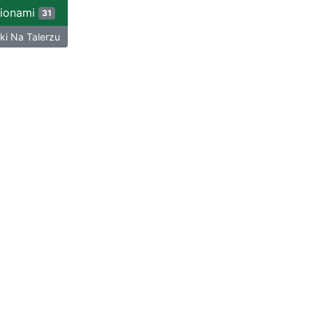
Lionami
31
i Na Talerzu