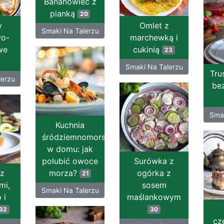
Bananowiec z
pianką
20
y
Omlet z
Smaki Na Talerzu
wo-
marchewką i
we
cukinią
23
Smaki Na Talerzu
Tru
lerzu
bez
Smak
Kuchnia
śródziemnomorska
w domu: jak
polubić owoce
Surówka z
 z
morza?
ogórka z
21
mi,
sosem
Smaki Na Talerzu
 i
maślankowym
32
30
cz