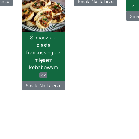
lerzu
Smaki Na Talerzu
z 
Smak
Ślimaczki z
ciasta
francuskiego z
mięsem
kebabowym
32
Smaki Na Talerzu