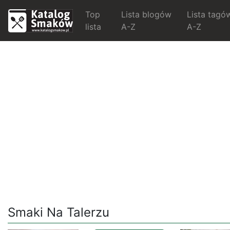
Top
Lista blogów
Lista tagó
lista
A-Z
A-Z
Smaki Na Talerzu