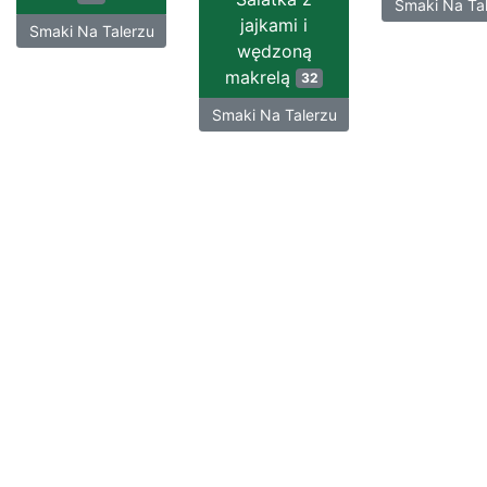
Smaki Na Ta
jajkami i
Smaki Na Talerzu
wędzoną
makrelą
32
Smaki Na Talerzu