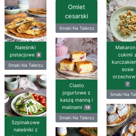
Omlet
cesarski
Smaki Na Talerzu
Naleśniki
Makaron
pistacjowe
cukinii 
8
kurczakie
Smaki Na Talerzu
sosie
orzecho
7
Ciasto
jogurtowe z
Smaki Na Ta
kaszą manną i
malinami
14
Smaki Na Talerzu
Szpinakowe
naleśniki z