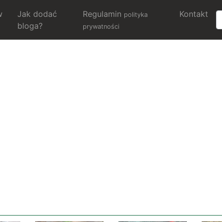
w
Jak dodać
Regulamin
Kontakt
polityka
bloga?
prywatności