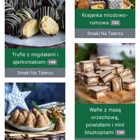
Krajanka miodowo-
rumowa
135
Smaki Na Talerzu
Trufle z migdałami i
ajerkoniakiem
148
Smaki Na Talerzu
Wafle z masą
orzechową,
powidłami i mini
biszkoptami
136