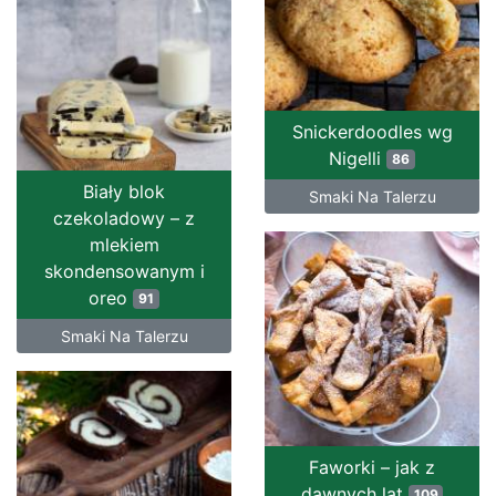
Snickerdoodles wg
Nigelli
86
Biały blok
Smaki Na Talerzu
czekoladowy – z
mlekiem
skondensowanym i
oreo
91
Smaki Na Talerzu
Faworki – jak z
dawnych lat
109