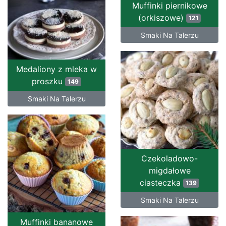
Muffinki piernikowe
(orkiszowe)
121
Smaki Na Talerzu
Medaliony z mleka w
proszku
149
Smaki Na Talerzu
Czekoladowo-
migdałowe
ciasteczka
139
Smaki Na Talerzu
Muffinki bananowe