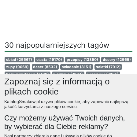
30 najpopularniejszych tagów
obiad
(25567)
ciasta
(19170)
przepisy
(13350)
desery
(12565)
zupy
(9069)
deser
(8532)
śniadanie
(8151)
salatki
(7912)
boże narodzenie
(7420)
warzywa
(7364)
wielkanoc
(7235)
Zapoznaj się z informacją o
przekaski
(6986)
dania główne
(6962)
jajka
(6622)
wegetariańskie
(6606)
czekolada
(6102)
kolacja
(5817)
plikach cookie
na słodko
(5738)
kurczak
(5685)
owoce
(5012)
KatalogSmakow.pl używa plików cookie, aby zapewnić najlepszą
śniadania
(4998)
dla dzieci
(4908)
ciasto
(4739)
jakość korzystania z naszego serwisu.
cebula
(4705)
przetwory
(4541)
pomidory
(4536)
Czy możemy używać Twoich danych,
bez glutenu
(4524)
ciasteczka
(4404)
makaron
(4355)
by wybierać dla Ciebie reklamy?
obiady
(4307)
obiad
ciasta
przepisy
desery
zupy
deser
śniadanie
Nasi partnerzy zbierają dane i używają plików cookie do