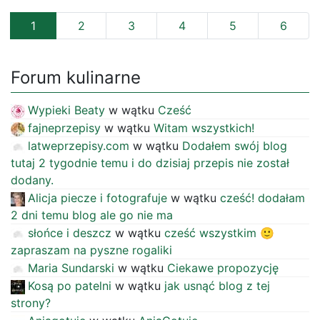
1
2
3
4
5
6
Forum kulinarne
Wypieki Beaty
w wątku
Cześć
fajneprzepisy
w wątku
Witam wszystkich!
latweprzepisy.com
w wątku
Dodałem swój blog
tutaj 2 tygodnie temu i do dzisiaj przepis nie został
dodany.
Alicja piecze i fotografuje
w wątku
cześć! dodałam
2 dni temu blog ale go nie ma
słońce i deszcz
w wątku
cześć wszystkim 🙂
zapraszam na pyszne rogaliki
Maria Sundarski
w wątku
Ciekawe propozycję
Kosą po patelni
w wątku
jak usnąć blog z tej
strony?