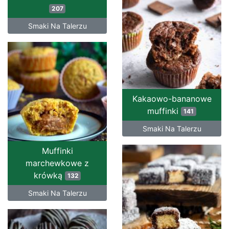
207
Smaki Na Talerzu
Kakaowo-bananowe
muffinki
141
Smaki Na Talerzu
Muffinki
marchewkowe z
krówką
132
Smaki Na Talerzu