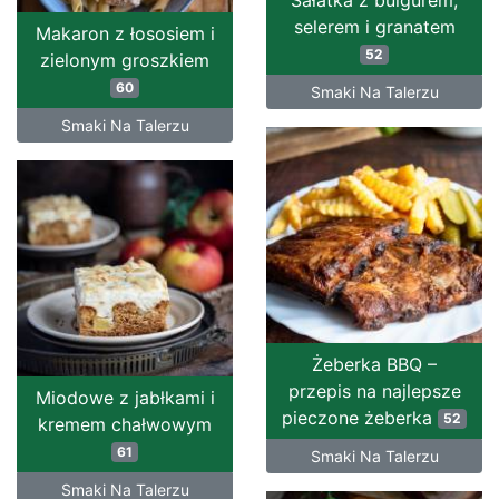
Sałatka z bulgurem,
selerem i granatem
Makaron z łososiem i
52
zielonym groszkiem
60
Smaki Na Talerzu
Smaki Na Talerzu
Żeberka BBQ –
przepis na najlepsze
Miodowe z jabłkami i
pieczone żeberka
52
kremem chałwowym
61
Smaki Na Talerzu
Smaki Na Talerzu