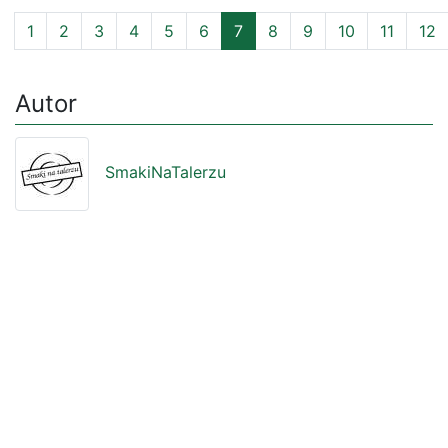
1
2
3
4
5
6
7
8
9
10
11
12
Autor
SmakiNaTalerzu