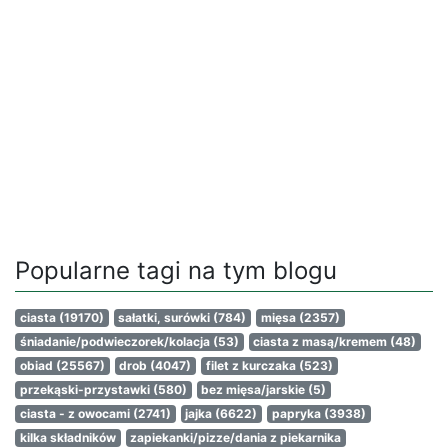
Popularne tagi na tym blogu
ciasta
(19170)
sałatki, surówki
(784)
mięsa
(2357)
śniadanie/podwieczorek/kolacja
(53)
ciasta z masą/kremem
(48)
obiad
(25567)
drob
(4047)
filet z kurczaka
(523)
przekąski-przystawki
(580)
bez mięsa/jarskie
(5)
ciasta - z owocami
(2741)
jajka
(6622)
papryka
(3938)
kilka składników
zapiekanki/pizze/dania z piekarnika