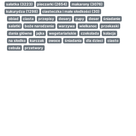
sałatka
(3223)
pieczarki
(2654)
makarony
(3076)
kukurydza
(1298)
ciasteczka i małe słodkości
(30)
obiad
ciasta
przepisy
desery
zupy
deser
śniadanie
salatki
boże narodzenie
warzywa
wielkanoc
przekaski
dania główne
jajka
wegetariańskie
czekolada
kolacja
na słodko
kurczak
owoce
śniadania
dla dzieci
ciasto
cebula
przetwory