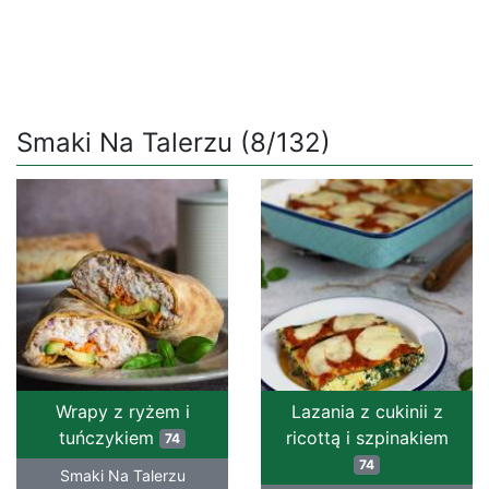
Smaki Na Talerzu (8/132)
Wrapy z ryżem i
Lazania z cukinii z
tuńczykiem
ricottą i szpinakiem
74
74
Smaki Na Talerzu