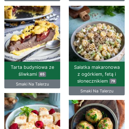
Tarta budyniowa ze
Sałatka makaronowa
śliwkami
z ogórkiem, fetą i
65
słonecznikiem
79
Smaki Na Talerzu
Smaki Na Talerzu