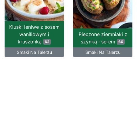
Kluski leniwe z sosem
waniliowym i
Pieczone ziemniaki z
kruszonką
szynką i serem
62
60
Smaki Na Talerzu
Smaki Na Talerzu