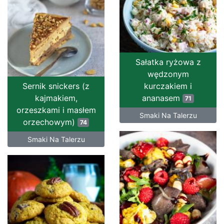
Sałatka ryżowa z
wędzonym
Sernik snickers (z
kurczakiem i
kajmakiem,
ananasem
71
orzeszkami i masłem
Smaki Na Talerzu
orzechowym)
74
Smaki Na Talerzu