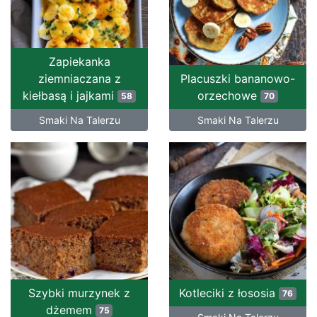
Zapiekanka
ziemniaczana z
Placuszki bananowo-
kiełbasą i jajkami
orzechowe
58
70
Smaki Na Talerzu
Smaki Na Talerzu
Szybki murzynek z
Kotleciki z łososia
76
dżemem
75