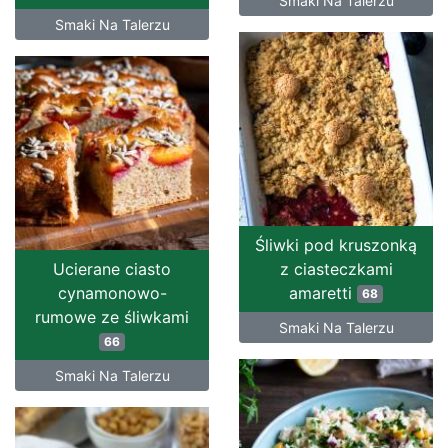
Smaki Na Talerzu
Smaki Na Talerzu
Śliwki pod kruszonką
Ucierane ciasto
z ciasteczkami
cynamonowo-
amaretti
68
rumowe ze śliwkami
Smaki Na Talerzu
66
Smaki Na Talerzu