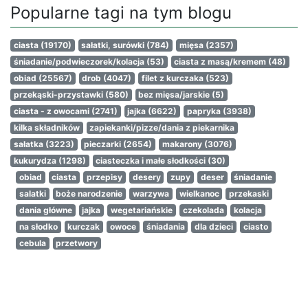
Popularne tagi na tym blogu
ciasta
(19170)
sałatki, surówki
(784)
mięsa
(2357)
śniadanie/podwieczorek/kolacja
(53)
ciasta z masą/kremem
(48)
obiad
(25567)
drob
(4047)
filet z kurczaka
(523)
przekąski-przystawki
(580)
bez mięsa/jarskie
(5)
ciasta - z owocami
(2741)
jajka
(6622)
papryka
(3938)
kilka składników
zapiekanki/pizze/dania z piekarnika
sałatka
(3223)
pieczarki
(2654)
makarony
(3076)
kukurydza
(1298)
ciasteczka i małe słodkości
(30)
obiad
ciasta
przepisy
desery
zupy
deser
śniadanie
salatki
boże narodzenie
warzywa
wielkanoc
przekaski
dania główne
jajka
wegetariańskie
czekolada
kolacja
na słodko
kurczak
owoce
śniadania
dla dzieci
ciasto
cebula
przetwory