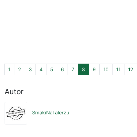
1
2
3
4
5
6
7
8
9
10
11
12
Autor
SmakiNaTalerzu