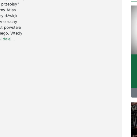
e przepisy?
ny Atlas
ny dźwięk
zne ruchy
ut powstała
nego. Wtedy
j dalej...