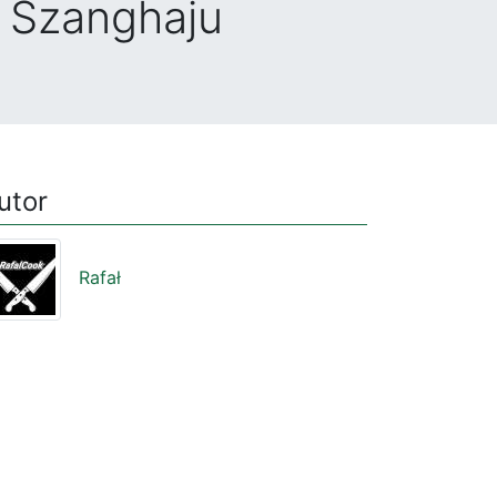
c Szanghaju
utor
Rafał