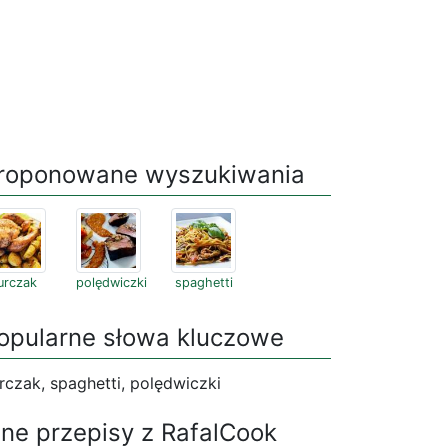
roponowane wyszukiwania
urczak
polędwiczki
spaghetti
opularne słowa kluczowe
rczak, spaghetti, polędwiczki
nne przepisy z RafalCook