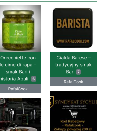
Orecchiette con
Cialda Barese –
le cime di rapa –
tradycyjny smak
smak Bari i
Bari
7
historia Apulii
6
RafalCook
RafalCook