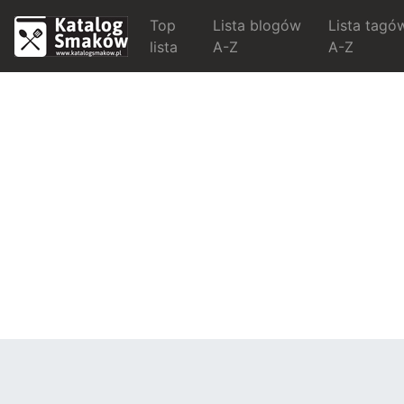
Top
Lista blogów
Lista tagó
lista
A-Z
A-Z