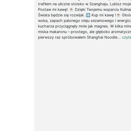
trafiłem na uliczne stoisko w Szanghaju. Lubisz moj
Postaw mi kawę! ☕ Dzięki Twojemu wsparciu Kulinar
Świata będzie się rozwijał. ➡ Kup mi kawę !☕ Głoś
woka, zapach palonego oleju sezamowego i energic
kucharza przyciągnęły mnie jak magnes. W kilka min
miska makaronu – prostego, ale głęboko aromatycz
pierwszy raz spróbowałem Shanghai Noodle...
czyta