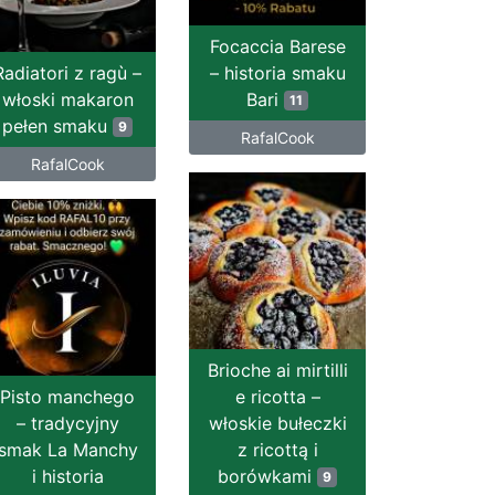
Focaccia Barese
Radiatori z ragù –
– historia smaku
włoski makaron
Bari
11
pełen smaku
9
RafalCook
RafalCook
Brioche ai mirtilli
Pisto manchego
e ricotta –
– tradycyjny
włoskie bułeczki
smak La Manchy
z ricottą i
i historia
borówkami
9