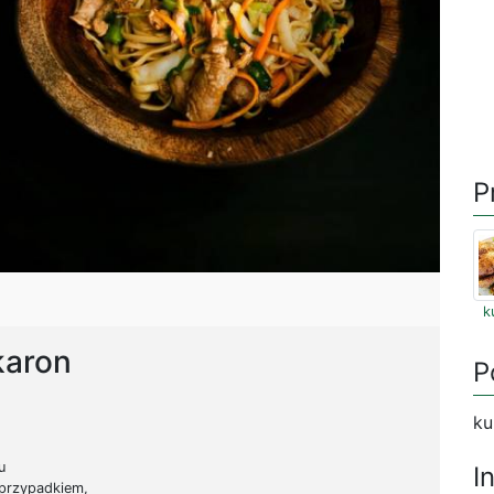
P
k
karon
P
ku
u
I
 przypadkiem,