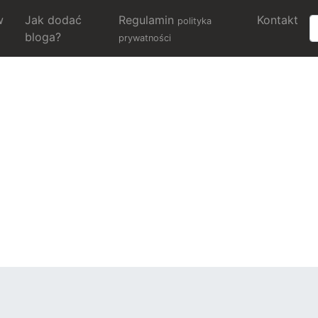
w
Jak dodać
Regulamin
Kontakt
polityka
bloga?
prywatności