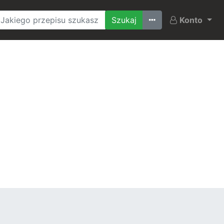
Ostatnio szukane
Konto