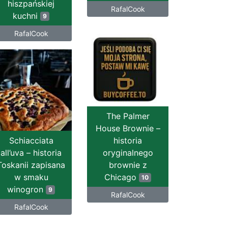
hiszpańskiej
RafalCook
kuchni
9
RafalCook
The Palmer
House Brownie –
Schiacciata
historia
all’uva – historia
oryginalnego
Toskanii zapisana
brownie z
w smaku
Chicago
10
winogron
9
RafalCook
RafalCook