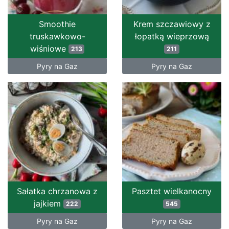
Smoothie
Krem szczawiowy z
truskawkowo-
łopatką wieprzową
wiśniowe
213
211
Pyry na Gaz
Pyry na Gaz
Sałatka chrzanowa z
Pasztet wielkanocny
jajkiem
222
545
Pyry na Gaz
Pyry na Gaz