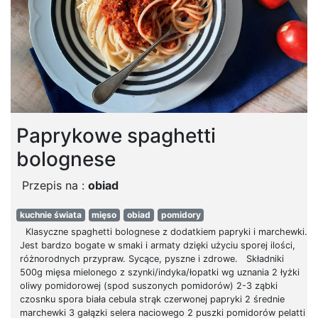
Paprykowe spaghetti
bolognese
Przepis na :
obiad
kuchnie świata
mięso
obiad
pomidory
Klasyczne spaghetti bolognese z dodatkiem papryki i marchewki.
Jest bardzo bogate w smaki i armaty dzięki użyciu sporej ilości,
różnorodnych przypraw. Sycące, pyszne i zdrowe. Składniki
500g mięsa mielonego z szynki/indyka/łopatki wg uznania 2 łyżki
oliwy pomidorowej (spod suszonych pomidorów) 2-3 ząbki
czosnku spora biała cebula strąk czerwonej papryki 2 średnie
marchewki 3 gałązki selera naciowego 2 puszki pomidorów pelatti