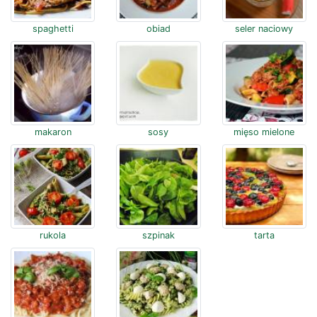
spaghetti
obiad
seler naciowy
makaron
sosy
mięso mielone
rukola
szpinak
tarta