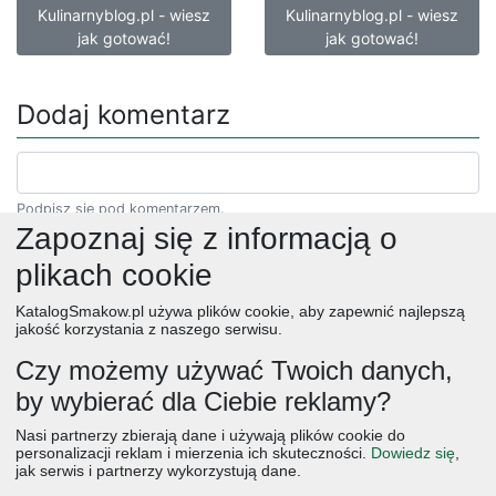
Kulinarnyblog.pl - wiesz
Kulinarnyblog.pl - wiesz
jak gotować!
jak gotować!
Dodaj komentarz
Podpisz się pod komentarzem.
Zapoznaj się z informacją o
plikach cookie
KatalogSmakow.pl używa plików cookie, aby zapewnić najlepszą
jakość korzystania z naszego serwisu.
Czy możemy używać Twoich danych,
by wybierać dla Ciebie reklamy?
obiad
ciasta
przepisy
desery
zupy
deser
śniadanie
Nasi partnerzy zbierają dane i używają plików cookie do
salatki
boże narodzenie
warzywa
wielkanoc
przekaski
personalizacji reklam i mierzenia ich skuteczności.
Dowiedz się
,
jak serwis i partnerzy wykorzystują dane.
dania główne
jajka
wegetariańskie
czekolada
kolacja