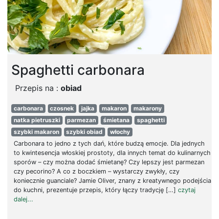
Spaghetti carbonara
Przepis na :
obiad
carbonara
czosnek
jajka
makaron
makarony
natka pietruszki
parmezan
śmietana
spaghetti
szybki makaron
szybki obiad
włochy
Carbonara to jedno z tych dań, które budzą emocje. Dla jednych
to kwintesencja włoskiej prostoty, dla innych temat do kulinarnych
sporów – czy można dodać śmietanę? Czy lepszy jest parmezan
czy pecorino? A co z boczkiem – wystarczy zwykły, czy
koniecznie guanciale? Jamie Oliver, znany z kreatywnego podejścia
do kuchni, prezentuje przepis, który łączy tradycję […]
czytaj
dalej...