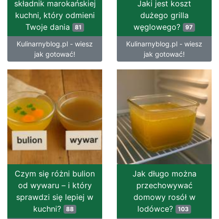
składnik marokańskiej
Jaki jest koszt
kuchni, który odmieni
dużego grilla
Twoje dania
węglowego?
81
97
Kulinarnyblog.pl - wiesz
Kulinarnyblog.pl - wiesz
jak gotować!
jak gotować!
Czym się różni bulion
Jak długo można
od wywaru – i który
przechowywać
sprawdzi się lepiej w
domowy rosół w
kuchni?
lodówce?
88
103