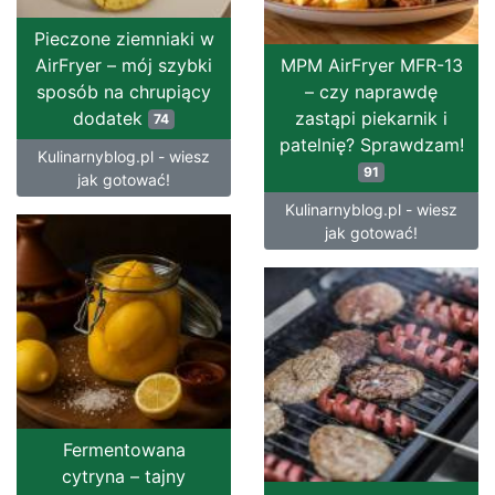
Pieczone ziemniaki w
AirFryer – mój szybki
MPM AirFryer MFR-13
sposób na chrupiący
– czy naprawdę
dodatek
zastąpi piekarnik i
74
patelnię? Sprawdzam!
Kulinarnyblog.pl - wiesz
91
jak gotować!
Kulinarnyblog.pl - wiesz
jak gotować!
Fermentowana
cytryna – tajny