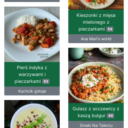
Kieszonki z mięsa
mielonego z
pieczarkami
54
Ana Mari's world
Pierś indyka z
warzywami i
pieczarkami
83
Kuchcik gotuje
Gulasz z soczewicy z
kaszą bulgur
44
Smaki Na Talerzu