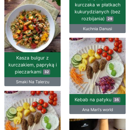
kurczaka w płatkach
kukurydzianych (bez
rozbijania)
29
Kuchnia Danusi
Kasza bulgur z
kurczakiem, papryką i
pieczarkami
32
Smaki Na Talerzu
Kebab na patyku
35
Ana Mari's world