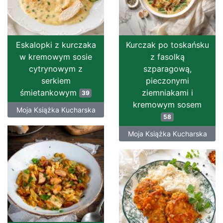
Eskalopki z kurczaka
Kurczak po toskańsku
w kremowym sosie
z fasolką
cytrynowym z
szparagową,
serkiem
pieczonymi
śmietankowym
ziemniakami i
39
kremowym sosem
Moja Książka Kucharska
58
Moja Książka Kucharska