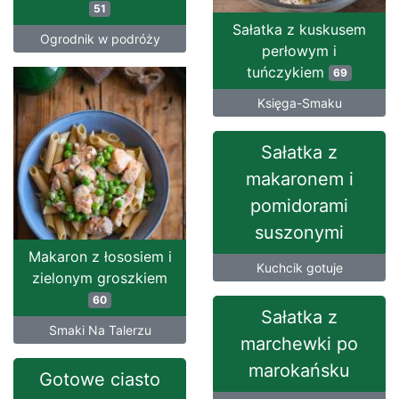
51
Sałatka z kuskusem
Ogrodnik w podróży
perłowym i
tuńczykiem
69
Księga-Smaku
Sałatka z
makaronem i
pomidorami
suszonymi
Makaron z łososiem i
Kuchcik gotuje
zielonym groszkiem
60
Sałatka z
Smaki Na Talerzu
marchewki po
marokańsku
Gotowe ciasto