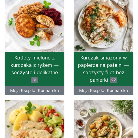
Kotlety mielone z
Kurczak smażony w
kurczaka z ryżem —
papierze na patelni —
soczyste i delikatne
soczysty filet bez
panierki
31
27
Moja Książka Kucharska
Moja Książka Kucharska