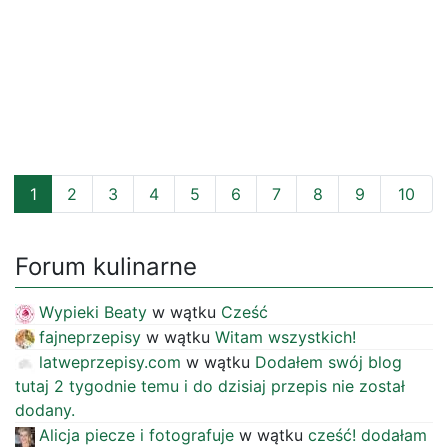
1
2
3
4
5
6
7
8
9
10
Forum kulinarne
Wypieki Beaty
w wątku
Cześć
fajneprzepisy
w wątku
Witam wszystkich!
latweprzepisy.com
w wątku
Dodałem swój blog
tutaj 2 tygodnie temu i do dzisiaj przepis nie został
dodany.
Alicja piecze i fotografuje
w wątku
cześć! dodałam