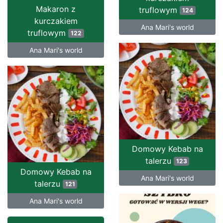
Makaron z
truflowym
124
kurczakiem
Ana Mari's world
truflowym
122
Ana Mari's world
Domowy Kebab na
talerzu
123
Domowy Kebab na
Ana Mari's world
talerzu
121
Ana Mari's world