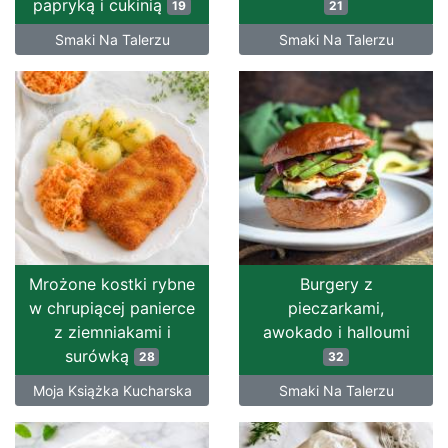
papryką i cukinią
19
21
Smaki Na Talerzu
Smaki Na Talerzu
Mrożone kostki rybne
Burgery z
w chrupiącej panierce
pieczarkami,
z ziemniakami i
awokado i halloumi
surówką
28
32
Moja Książka Kucharska
Smaki Na Talerzu