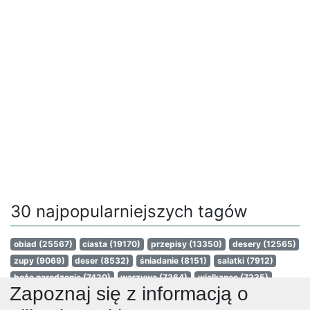
30 najpopularniejszych tagów
obiad
(25567)
ciasta
(19170)
przepisy
(13350)
desery
(12565)
zupy
(9069)
deser
(8532)
śniadanie
(8151)
salatki
(7912)
boże narodzenie
(7420)
warzywa
(7364)
wielkanoc
(7235)
Zapoznaj się z informacją o
przekaski
(6986)
dania główne
(6962)
jajka
(6622)