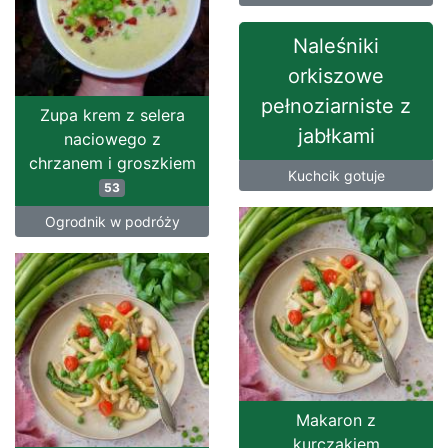
Naleśniki
orkiszowe
pełnoziarniste z
Zupa krem z selera
jabłkami
naciowego z
chrzanem i groszkiem
Kuchcik gotuje
53
Ogrodnik w podróży
Makaron z
kurczakiem