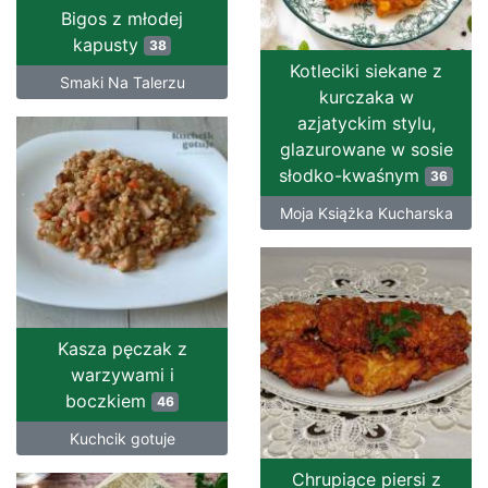
Bigos z młodej
kapusty
38
Kotleciki siekane z
Smaki Na Talerzu
kurczaka w
azjatyckim stylu,
glazurowane w sosie
słodko-kwaśnym
36
Moja Książka Kucharska
Kasza pęczak z
warzywami i
boczkiem
46
Kuchcik gotuje
Chrupiące piersi z