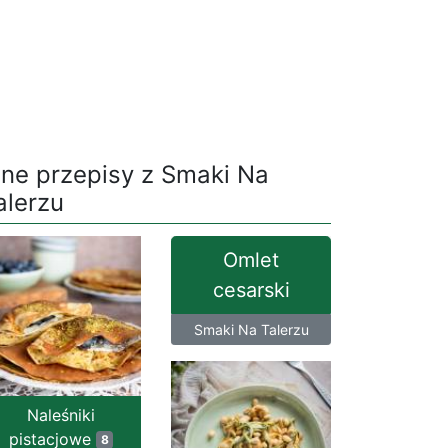
nne przepisy z Smaki Na
alerzu
Omlet
cesarski
Smaki Na Talerzu
Naleśniki
pistacjowe
8