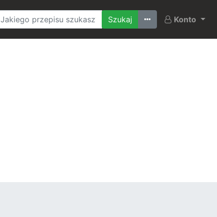
Ostatnio szukane
Konto