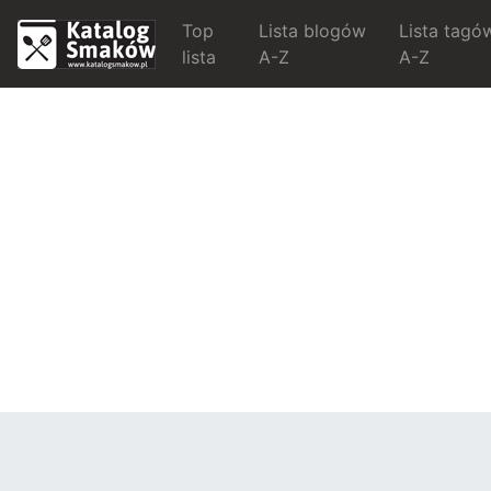
Top
Lista blogów
Lista tagó
lista
A-Z
A-Z