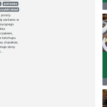
a
potrawka
szybki obiad
o prosty
się zarówno w
 sycącego
ekko
rczakiem,
e ketchupu
y charakter,
amuje słony
...