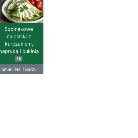
Szpinakowe
naleśniki z
kurczakiem,
papryką i cukinią
18
Smaki Na Talerzu