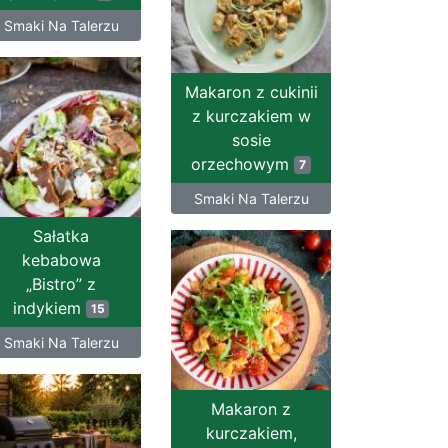
Smaki Na Talerzu
Makaron z cukinii
z kurczakiem w
sosie
orzechowym
7
Smaki Na Talerzu
Sałatka
kebabowa
„Bistro” z
indykiem
15
Smaki Na Talerzu
Makaron z
kurczakiem,