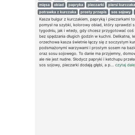
mięsa
obiad
papryka
pieczarki
piersi kurczak
potrawka z kurczaka
prosty przepis
sos sojowy
Kasza bulgur z kurczakiem, papryką i pieczarkami t
pomysł na szybki, kolorowy obiad, który sprawdzi 
tygodniu, jak i wtedy, gdy chcesz przygotować coś
bez spędzania długich godzin w kuchni. Delikatna, l
orzechowa kasza świetnie łączy się z soczystym ku
podsmażonymi warzywami i prostym sosem na bazi
oraz sosu sojowego. To danie ma przyjemny, domow
ale nie jest nudne. Słodycz papryki i ketchupu przeł
sos sojowy, pieczarki dodają głębi, a p...
czytaj dalej