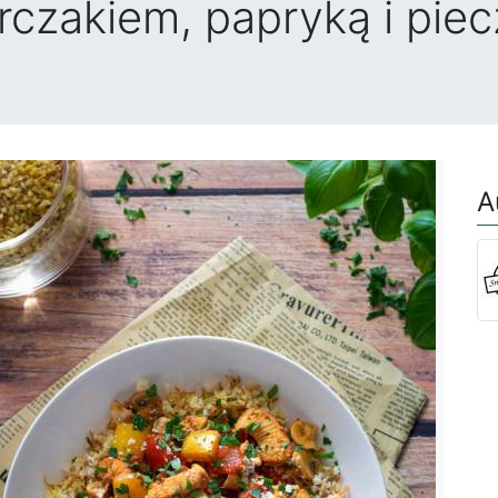
rczakiem, papryką i pie
A