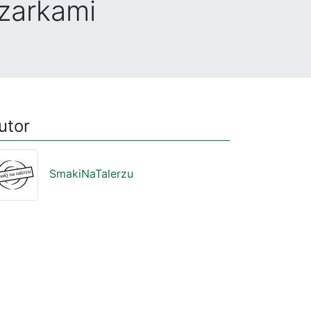
czarkami
utor
SmakiNaTalerzu