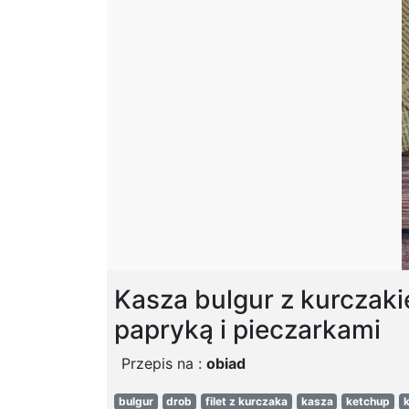
Kasza bulgur z kurczak
papryką i pieczarkami
Przepis na :
obiad
bulgur
drob
filet z kurczaka
kasza
ketchup