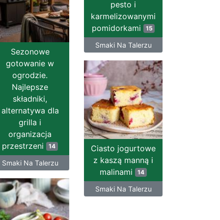
pesto i
karmelizowanymi
pomidorkami
15
Smaki Na Talerzu
Sezonowe
gotowanie w
ogrodzie.
Najlepsze
składniki,
alternatywa dla
grilla i
organizacja
przestrzeni
14
Ciasto jogurtowe
z kaszą manną i
Smaki Na Talerzu
malinami
14
Smaki Na Talerzu