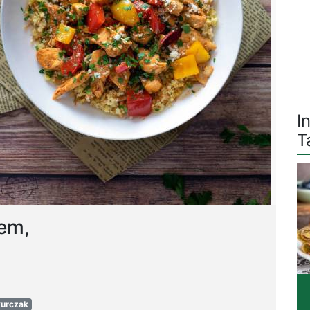
I
T
iem,
kurczak