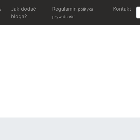
w
Jak dodać
Regulamin
Kontakt
polityka
bloga?
prywatności