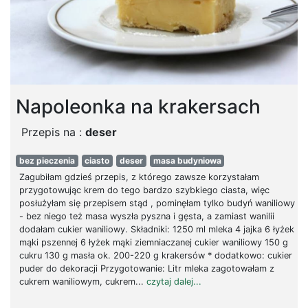
Napoleonka na krakersach
Przepis na :
deser
bez pieczenia
ciasto
deser
masa budyniowa
Zagubiłam gdzieś przepis, z którego zawsze korzystałam
przygotowując krem do tego bardzo szybkiego ciasta, więc
posłużyłam się przepisem stąd , pominęłam tylko budyń waniliowy
- bez niego też masa wyszła pyszna i gęsta, a zamiast wanilii
dodałam cukier waniliowy. Składniki: 1250 ml mleka 4 jajka 6 łyżek
mąki pszennej 6 łyżek mąki ziemniaczanej cukier waniliowy 150 g
cukru 130 g masła ok. 200-220 g krakersów * dodatkowo: cukier
puder do dekoracji Przygotowanie: Litr mleka zagotowałam z
cukrem waniliowym, cukrem...
czytaj dalej...