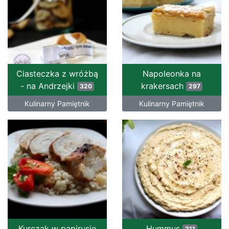
Ciasteczka z wróżbą
Napoleonka na
- na Andrzejki
krakersach
320
297
Kulinarny Pamiętnik
Kulinarny Pamiętnik
Kurczak w papirusie
Hummus
311