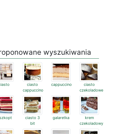
roponowane wyszukiwania
ciasto
ciasto
cappuccino
ciasto
cappuccino
czekoladowe
iszkopt
ciasto 3
galaretka
krem
bit
czekoladowy