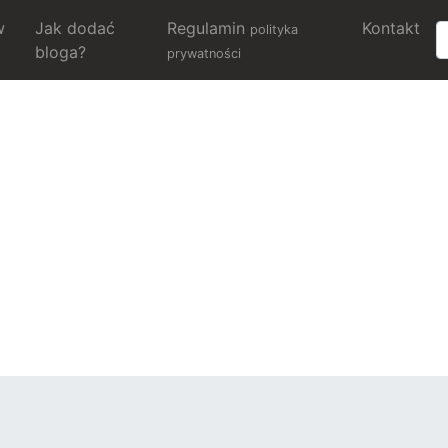
w
Jak dodać
Regulamin
Kontakt
polityka
bloga?
prywatności