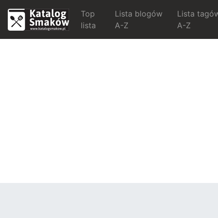
Top
Lista blogów
Lista tagó
lista
A-Z
A-Z