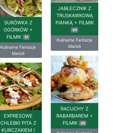
JABŁECZNIK Z
TRUSKAWKOWĄ
SURÓWKA Z
PIANKĄ + FILMIK
OGÓRKÓW +
30
FILMIK
31
Kulinarne Fantazje
Marioli
Kulinarne Fantazje
Marioli
RACUCHY Z
EXPRESOWE
RABARBAREM +
CHLEBKI PITA Z
FILMIK
30
KURCZAKIEM I