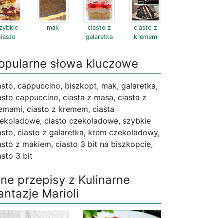
zybkie
mak
ciasto z
ciasto z
ciasto
galaretka
kremem
opularne słowa kluczowe
asto, cappuccino, biszkopt, mak, galaretka,
asto cappuccino, ciasta z masa, ciasta z
emami, ciasto z kremem, ciasta
ekoladowe, ciasto czekoladowe, szybkie
asto, ciasto z galaretka, krem czekoladowy,
asto z makiem, ciasto 3 bit na biszkopcie,
asto 3 bit
nne przepisy z Kulinarne
antazje Marioli