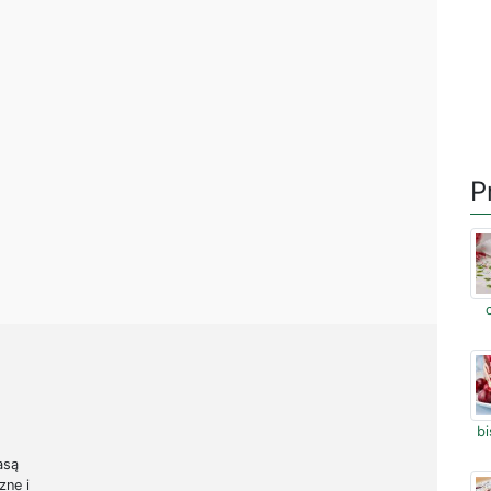
P
b
asą
zne i