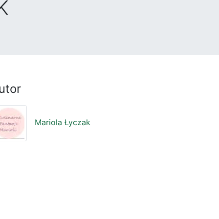
K
utor
Mariola Łyczak