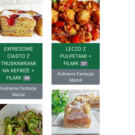
EXPRESOWE
LECZO Z
CIASTO Z
PULPETAMI +
TRUSKAWKAMI
FILMIK
27
NA KEFIRZE +
Kulinarne Fantazje
FILMIK
30
Marioli
Kulinarne Fantazje
Marioli