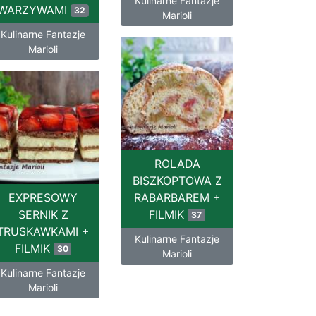
Kulinarne Fantazje
WARZYWAMI
32
Marioli
Kulinarne Fantazje
Marioli
ROLADA
BISZKOPTOWA Z
EXPRESOWY
RABARBAREM +
SERNIK Z
FILMIK
37
TRUSKAWKAMI +
Kulinarne Fantazje
FILMIK
30
Marioli
Kulinarne Fantazje
Marioli