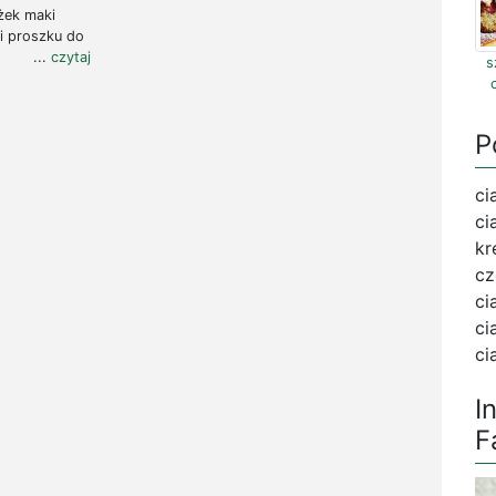
yżek maki
ki proszku do
..
czytaj
s
P
ci
ci
kr
cz
ci
ci
ci
I
F