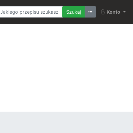
Ostatnio szukane
Konto