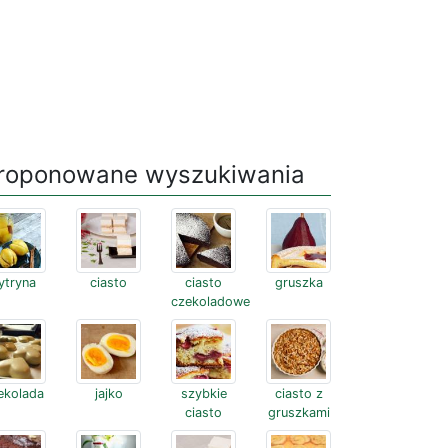
roponowane wyszukiwania
ytryna
ciasto
ciasto
gruszka
czekoladowe
ekolada
jajko
szybkie
ciasto z
ciasto
gruszkami