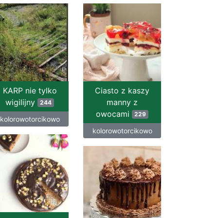
KARP nie tylko
Ciasto z kaszy
wigilijny
manny z
244
owocami
229
kolorowotorcikowo
kolorowotorcikowo