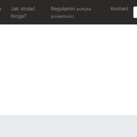
w
Jak dodać
Regulamin
Kontakt
polityka
bloga?
prywatności