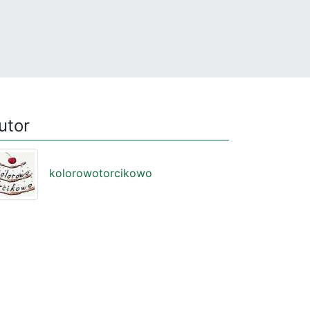
utor
kolorowotorcikowo