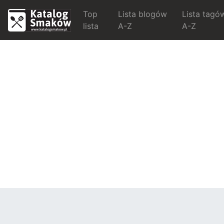
Top
Lista blogów
Lista tagó
lista
A-Z
A-Z