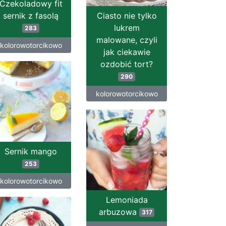
Czekoladowy fit
sernik z fasolą
Ciasto nie tylko
lukrem
283
malowane, czyli
kolorowotorcikowo
jak ciekawie
ozdobić tort?
290
kolorowotorcikowo
Sernik mango
253
kolorowotorcikowo
Lemoniada
arbuzowa
317