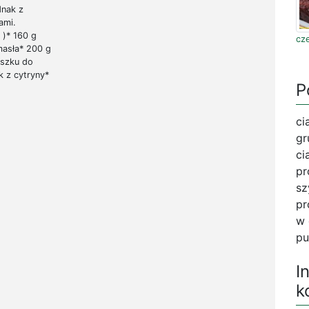
dnak z
ami.
 )* 160 g
cz
masła* 200 g
oszku do
k z cytryny*
P
ci
gr
ci
pr
sz
pr
w 
pu
I
k