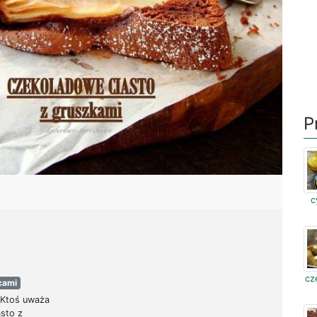
P
c
cz
cami
 Ktoś uważa
sto z