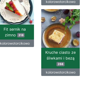
kolorowotorcikowo
Fit sernik na
zimno
318
kolorowotorcikowo
Kruche ciasto ze
śliwkami i bezą
268
kolorowotorcikowo