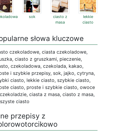
ekoladowa
sok
ciasto z
lekkie
masa
ciasto
opularne słowa kluczowe
asto czekoladowe, ciasta czekoladowe,
uszka, ciasto z gruszkami, pieczenie,
asto, czekoladowa, czekolada, kakao,
oste i szybkie przepisy, sok, jajko, cytryna,
ybki ciasto, lekkie ciasto, szybkie ciasto,
oste ciasto, proste i szybkie ciasto, owoce
czekoladzie, ciasta z masa, ciasto z masa,
szyste ciasto
nne przepisy z
olorowotorcikowo