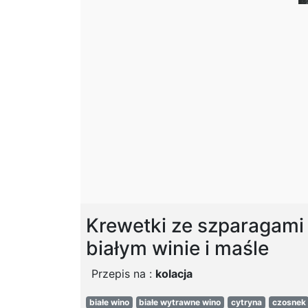
Krewetki ze szparagami
białym winie i maśle
Przepis na :
kolacja
białe wino
białe wytrawne wino
cytryna
czosnek