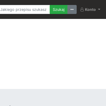
Ostatnio szukane
Konto