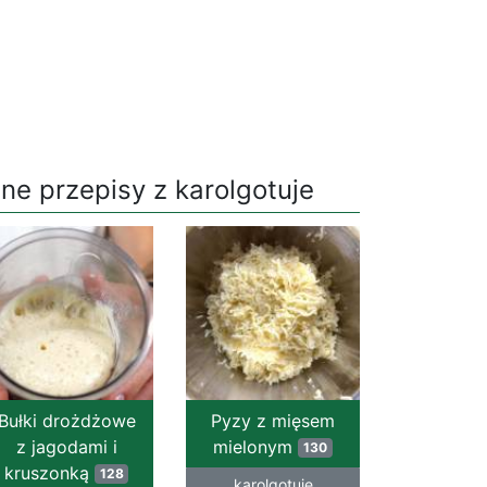
nne przepisy z karolgotuje
Bułki drożdżowe
Pyzy z mięsem
z jagodami i
mielonym
130
kruszonką
128
karolgotuje