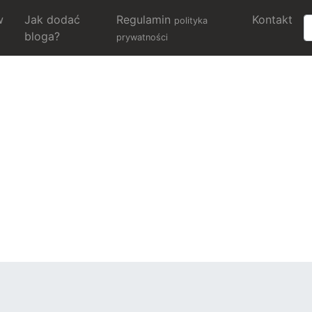
w
Jak dodać
Regulamin
Kontakt
polityka
bloga?
prywatności