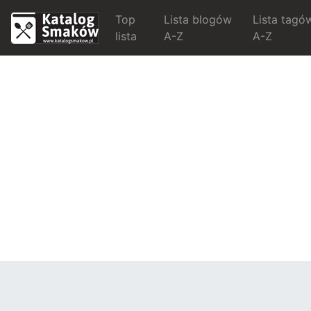
Top
Lista blogów
Lista tagó
lista
A-Z
A-Z