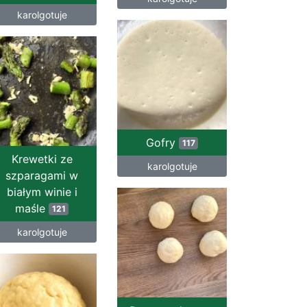
karolgotuje
Gofry
117
Krewetki ze
karolgotuje
szparagami w
białym winie i
maśle
121
karolgotuje