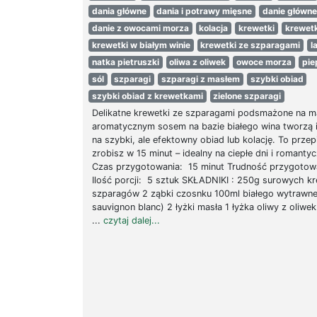
dania główne
dania i potrawy mięsne
danie główne
danie z owocami morza
kolacja
krewetki
krewetk
krewetki w białym winie
krewetki ze szparagami
l
natka pietruszki
oliwa z oliwek
owoce morza
pie
sól
szparagi
szparagi z masłem
szybki obiad
szybki obiad z krewetkami
zielone szparagi
Delikatne krewetki ze szparagami podsmażone na m
aromatycznym sosem na bazie białego wina tworzą i
na szybki, ale efektowny obiad lub kolację. To przep
zrobisz w 15 minut – idealny na ciepłe dni i romanty
Czas przygotowania: 15 minut Trudność przygotow
Ilość porcji: 5 sztuk SKŁADNIKI : 250g surowych k
szparagów 2 ząbki czosnku 100ml białego wytrawne
sauvignon blanc) 2 łyżki masła 1 łyżka oliwy z oliwek
...
czytaj dalej...