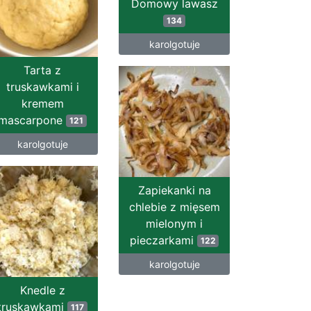
Domowy lawasz
134
karolgotuje
Tarta z
truskawkami i
kremem
mascarpone
121
karolgotuje
Zapiekanki na
chlebie z mięsem
mielonym i
pieczarkami
122
karolgotuje
Knedle z
truskawkami
117