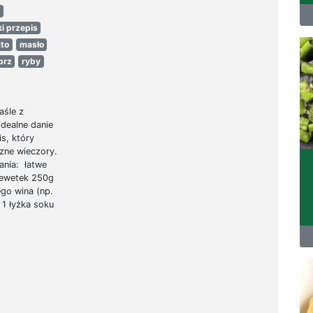
i przepis
ato
masło
prz
ryby
aśle z
dealne danie
is, który
czne wieczory.
ania: łatwe
rewetek 250g
go wina (np.
 1 łyżka soku