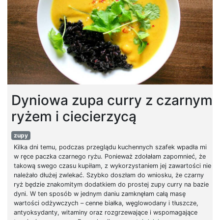
Dyniowa zupa curry z czarnym
ryżem i ciecierzycą
zupy
Kilka dni temu, podczas przeglądu kuchennych szafek wpadła mi
w ręce paczka czarnego ryżu. Ponieważ zdołałam zapomnieć, że
takową swego czasu kupiłam, z wykorzystaniem jej zawartości nie
należało dłużej zwlekać. Szybko doszłam do wniosku, że czarny
ryż będzie znakomitym dodatkiem do prostej zupy curry na bazie
dyni. W ten sposób w jednym daniu zamknęłam całą masę
wartości odżywczych – cenne białka, węglowodany i tłuszcze,
antyoksydanty, witaminy oraz rozgrzewające i wspomagające