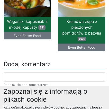
Wegański kapuśniak z
Kremowa zupa z
młodej kapusty
pieczonych
211
pomidorów z bazylią
Even Better Food
240
Even Better Food
Dodaj komentarz
Podpisz się pod komentarzem.
Zapoznaj się z informacją o
plikach cookie
KatalogSmakow.pl używa plików cookie, aby zapewnić najlepszą