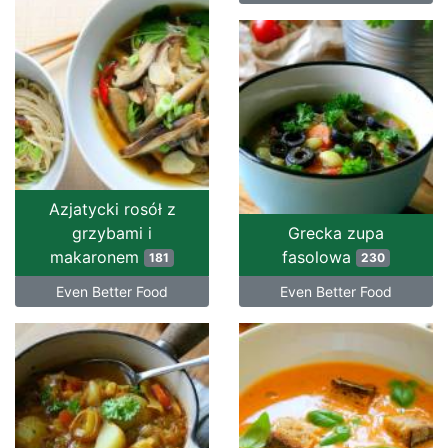
Azjatycki rosół z
grzybami i
Grecka zupa
makaronem
fasolowa
181
230
Even Better Food
Even Better Food