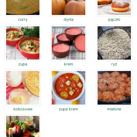
curry
dynia
pączki
zupa
krem
ryż
kokosowe
zupa krem
mielone