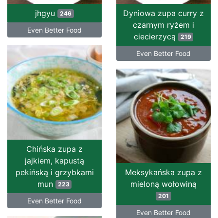
jhgyu
Dyniowa zupa curry z
246
czarnym ryżem i
Even Better Food
ciecierzycą
219
Even Better Food
Chińska zupa z
jajkiem, kapustą
pekińską i grzybkami
Meksykańska zupa z
mun
mieloną wołowiną
223
201
Even Better Food
Even Better Food