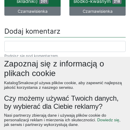
składniki)
słodko-kwaśnym
201
218
Czarnawisienka
Czarnawisienka
Dodaj komentarz
Podpisz się pod komentarzem.
Zapoznaj się z informacją o
plikach cookie
KatalogSmakow.pl używa plików cookie, aby zapewnić najlepszą
jakość korzystania z naszego serwisu.
Czy możemy używać Twoich danych,
by wybierać dla Ciebie reklamy?
obiad
ciasta
przepisy
desery
zupy
deser
śniadanie
Nasi partnerzy zbierają dane i używają plików cookie do
salatki
boże narodzenie
warzywa
wielkanoc
przekaski
personalizacji reklam i mierzenia ich skuteczności.
Dowiedz się
,
jak serwis i partnerzy wykorzystują dane.
dania główne
jajka
wegetariańskie
czekolada
kolacja