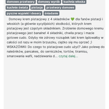
domowe przetwory
domowy wyrób
kuchnia włoska
kuchnie świata
pistacje
przetwory domowe
pyszne wypieki i desery
śniadanie
Domowy krem pistacjowy z 4 składników 💚 dla fanów pistacji i
włoskich (a głównie sycylijskich) słodkości, których krem
pistacjowy jest częstym składnikiem. Zrobienie domowego kremu
pistacjowego jest banalne! 4 składniki, chwila pracy i macie
gotowe cudo. Gdyby nie zdrowy rozsądek taki krem lądowałby w
całości od razu w moim brzuszku, ciężko się mu oprzeć ;)
WSKAZÓWKI: Do czego to pistacjowe cudo użyć? Jako polewę do
naleśników, pancakes, do serniczków, tortów, tiramisu,
smarowania wafli, nadziewania d...
czytaj dalej...