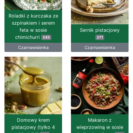
Roladki z kurczaka ze
szpinakiem i serem
feta w sosie
Sernik pistacjowy
chimichurri
243
271
Czarnawisienka
Czarnawisienka
Domowy krem
Makaron z
pistacjowy (tylko 4
wieprzowiną w sosie