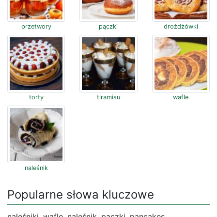
przetwory
pączki
drożdżówki
torty
tiramisu
wafle
naleśnik
Popularne słowa kluczowe
naleśniki, wafle, naleśnik, pączki, pancakes,