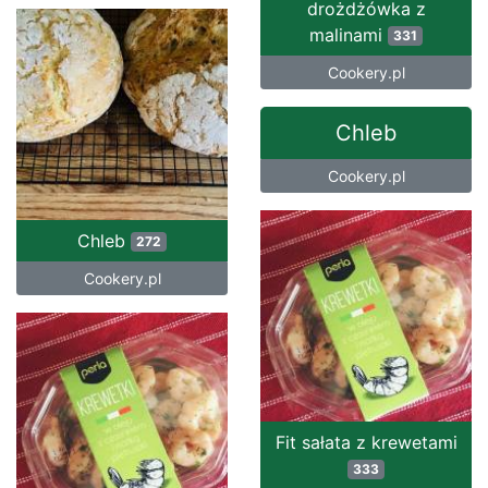
drożdżówka z
malinami
331
Cookery.pl
Chleb
Cookery.pl
Chleb
272
Cookery.pl
Fit sałata z krewetami
333