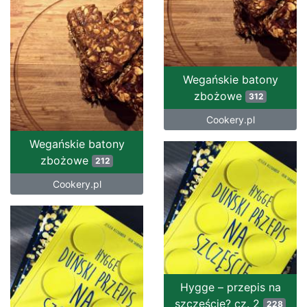
Wegańskie batony
zbożowe
312
Cookery.pl
Wegańskie batony
zbożowe
212
Cookery.pl
Hygge – przepis na
szczęście? cz. 2
228