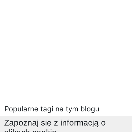
Popularne tagi na tym blogu
Zapoznaj się z informacją o
desery
(12565)
słodycze
(481)
wege
(1715)
wegetarianska
(97)
obiady
(4307)
wegańska
(67)