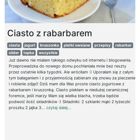
Ciasto z rabarbarem
ciasta
jogurt
kruszonka
płatki owsiane
przepisy
rabarbar
slider
topka
wszystkie
Już dawno nie miałam takiego odwyku od internetu i blogowania.
Przeprowadzka do nowego domu pochłaniała mnie bez reszty
przez ostatnie kilka tygodni. Ale wróciłam :) Uporałam się z całym
tym bałaganiem i z przyjemnością zabieram się znowu za pieczenie
i robienie zdjęć! Dziś mam dla Was proste ciasto jogurtowe z
rabarbarem i kruszonką. Ciasto piekłam w niedużej ceramicznej
foremce, jeśli marzy Wam się wielka blacha, trzeba będzie
podwoić ilość składników :) Składniki: 2 szklanki mąki 2 łyżeczki
proszku 2 jajka 3...
czytaj dalej...