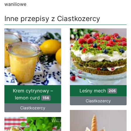
waniliowe
Inne przepisy z Ciastkozercy
Krem cytrynowy –
Leśny mech
205
lemon curd
156
Ciastkozercy
Ciastkozercy