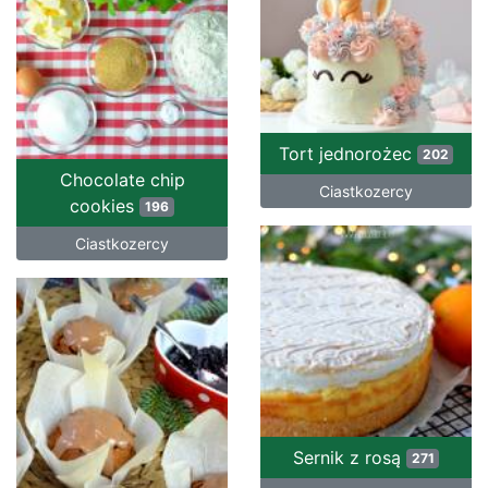
Tort jednorożec
202
Chocolate chip
Ciastkozercy
cookies
196
Ciastkozercy
Sernik z rosą
271