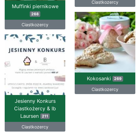
Ciastkozercy
Muffinki piernikowe
268
Ciastkozercy
Kokosanki
269
Ciastkozercy
Jesienny Konkurs
Ciastkożercy & Ib
Laursen
211
Ciastkozercy