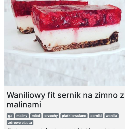
Waniliowy fit sernik na zimno z
malinami
ga
maliny
miód
orzechy
płatki owsiane
serniki
wanilia
zdrowe ciasta