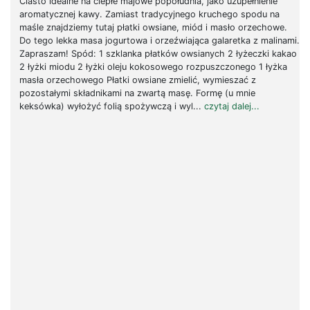
Ciasto idealne na ciepłe majowe popołudnia, jako uzupełnienie
aromatycznej kawy. Zamiast tradycyjnego kruchego spodu na
maśle znajdziemy tutaj płatki owsiane, miód i masło orzechowe.
Do tego lekka masa jogurtowa i orzeźwiająca galaretka z malinami.
Zapraszam! Spód: 1 szklanka płatków owsianych 2 łyżeczki kakao
2 łyżki miodu 2 łyżki oleju kokosowego rozpuszczonego 1 łyżka
masła orzechowego Płatki owsiane zmielić, wymieszać z
pozostałymi składnikami na zwartą masę. Formę (u mnie
keksówka) wyłożyć folią spożywczą i wyl...
czytaj dalej...