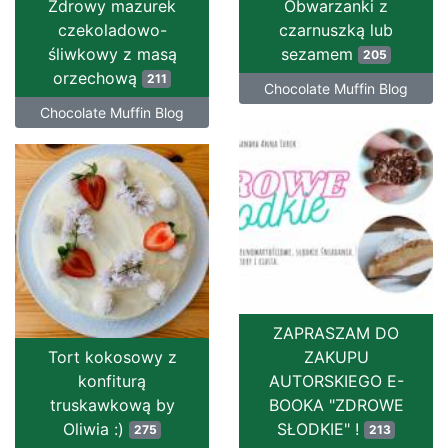
Zdrowy mazurek
Obwarzanki z
czekoladowo-
czarnuszką lub
śliwkowy z masą
sezamem
205
orzechową
211
Chocolate Muffin Blog
Chocolate Muffin Blog
ZAPRASZAM DO
Tort kokosowy z
ZAKUPU
konfiturą
AUTORSKIEGO E-
truskawkową by
BOOKA "ZDROWE
Oliwia :)
SŁODKIE" !
275
213