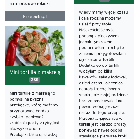
na imprezowe roladki
wtedy mamy więcej czasu
Przepiski.pl
i całą rodziną możemy
usiąść przy stole.
Najczęściej jemy ją
podaną z pieczywem,
jednak tym razem
postanowiłam trochę to
zmienić i przygotowałam
jajecznicę w
tortilli
.
Dodatkowo do
tortilli
włożyłam po kilka
Mini tortille z makrelą
kawałków sałaty lodowej,
239
dzięki czemu jajecznica
nabrała trochę innego
Mini
tortille
z makrelą to
smaku, ale mojej rodzince
pomysł na pyszną
bardzo smakowała i na
przekąskę, którą możemy
pewno wrócę jeszcze
przygotować bardzo
nieraz do tego przepisu.
szybko, ponieważ
Przepis(...)jajecznicę w
zrobienie pasty z ryby jest
tortilli
jest bardzo prosty,
niezwykle proste.
ponieważ nawet osoba
Przekąski takie sprawdzą
stawiająca pierwsze kroki