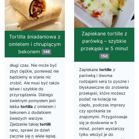
Zapiekane tortille z
Tortilla śniadaniowa z
parówką – szybkie
omletem i chrupiącym
przekąski w 5 minut
bekonem
146
150
długi czas. Nie może być
Zapiekane
tortille
z
zbyt ciężkie, ponieważ nie
parówką i dwoma
będziemy w stanie nic
rodzajami sera to pyszne i
zrobić. Ale musi być także
błyskawiczne do zrobienia
łatwe i szybkie do
przekąski, które możesz
przyrządzenia. Dlatego
podać na kolację na
świetnym pomysłem jest
ciepło, podczas imprezy
lekka
tortilla
z omletem i
czy spotkania ze
bekonem z dodatkiem
znajomymi. Przygotowuje
świeżych warzyw.
się je dosłownie w 5
Zjedzenie takiej
tortilli
minut, potem wystarczy
rano, sprawi że dzień
tylko włożyć je do
zacznie się o wiele lepiej.