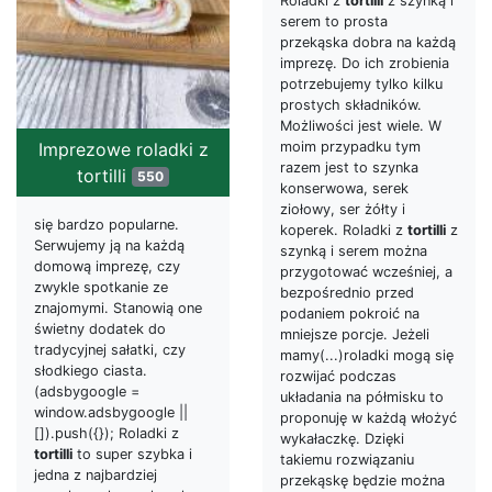
Roladki z
tortilli
z szynką i
serem to prosta
przekąska dobra na każdą
imprezę. Do ich zrobienia
potrzebujemy tylko kilku
prostych składników.
Możliwości jest wiele. W
moim przypadku tym
Imprezowe roladki z
razem jest to szynka
tortilli
550
konserwowa, serek
ziołowy, ser żółty i
się bardzo popularne.
koperek. Roladki z
tortilli
z
Serwujemy ją na każdą
szynką i serem można
domową imprezę, czy
przygotować wcześniej, a
zwykle spotkanie ze
bezpośrednio przed
znajomymi. Stanowią one
podaniem pokroić na
świetny dodatek do
mniejsze porcje. Jeżeli
tradycyjnej sałatki, czy
mamy(...)roladki mogą się
słodkiego ciasta.
rozwijać podczas
(adsbygoogle =
układania na półmisku to
window.adsbygoogle ||
proponuję w każdą włożyć
[]).push({}); Roladki z
wykałaczkę. Dzięki
tortilli
to super szybka i
takiemu rozwiązaniu
jedna z najbardziej
przekąskę będzie można