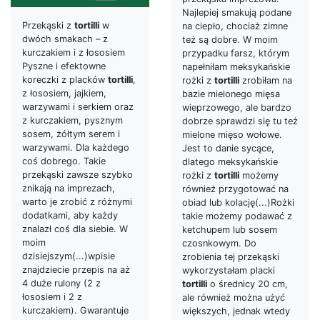
Najlepiej smakują podane
Przekąski z
tortilli
w
na ciepło, chociaż zimne
dwóch smakach – z
też są dobre. W moim
kurczakiem i z łososiem
przypadku farsz, którym
Pyszne i efektowne
napełniłam meksykańskie
koreczki z placków
tortilli
,
rożki z
tortilli
zrobiłam na
z łososiem, jajkiem,
bazie mielonego mięsa
warzywami i serkiem oraz
wieprzowego, ale bardzo
z kurczakiem, pysznym
dobrze sprawdzi się tu też
sosem, żółtym serem i
mielone mięso wołowe.
warzywami. Dla każdego
Jest to danie sycące,
coś dobrego. Takie
dlatego meksykańskie
przekąski zawsze szybko
rożki z
tortilli
możemy
znikają na imprezach,
również przygotować na
warto je zrobić z różnymi
obiad lub kolację(...)Rożki
dodatkami, aby każdy
takie możemy podawać z
znalazł coś dla siebie. W
ketchupem lub sosem
moim
czosnkowym. Do
dzisiejszym(...)wpisie
zrobienia tej przekąski
znajdziecie przepis na aż
wykorzystałam placki
4 duże rulony (2 z
tortilli
o średnicy 20 cm,
łososiem i 2 z
ale również można użyć
kurczakiem). Gwarantuje
większych, jednak wtedy