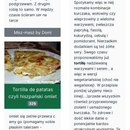
Spotykamy więc w niej
podgrzewam. Z drugim
rozmaite kombinacje
robię to samo. W między
kurczaka, wołowiny czy
czasie ścieram ser na
wieprzowiny z wieloma
tarce
warzywami, zwłaszcza
papryką, fasolą,
Misz-masz by Domi
kukurydzą, cebulą i
pomidorami. Nierzadkim
dodatkiem są też żółte
sery. Swego czasu
proponowaliśmy już
tortillę
nadziewaną
warzywami i serem , a
więc w wersji
wegetariańskiej (choć nie
wegańskiej). W przepisie
Tortilla de patatas
poniżej użyjemy nieco
czyli hiszpański omlet
innej(...)przede wszystkim
również przyprawionego
326
ziołami i usmażonego
kurczaka. To zdrowe i
omlet się zetnie przewra c
dość lekkie danie o
amy go (pomagamy sobie
potencjalnie bardzo
płaskim talerzem -
atrakcyjnym wyglądzie. Tę