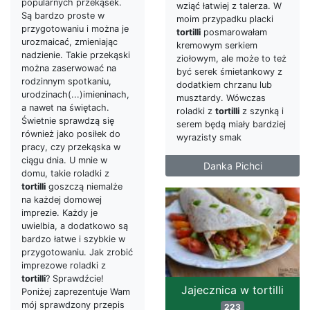
popularnych przekąsek.
wziąć łatwiej z talerza. W
Są bardzo proste w
moim przypadku placki
przygotowaniu i można je
tortilli
posmarowałam
urozmaicać, zmieniając
kremowym serkiem
nadzienie. Takie przekąski
ziołowym, ale może to też
można zaserwować na
być serek śmietankowy z
rodzinnym spotkaniu,
dodatkiem chrzanu lub
urodzinach(...)imieninach,
musztardy. Wówczas
a nawet na świętach.
roladki z
tortilli
z szynką i
Świetnie sprawdzą się
serem będą miały bardziej
również jako posiłek do
wyrazisty smak
pracy, czy przekąska w
ciągu dnia. U mnie w
Danka Pichci
domu, takie roladki z
tortilli
goszczą niemalże
na każdej domowej
imprezie. Każdy je
uwielbia, a dodatkowo są
bardzo łatwe i szybkie w
przygotowaniu. Jak zrobić
imprezowe roladki z
tortilli
? Sprawdźcie!
Jajecznica w tortilli
Poniżej zaprezentuje Wam
mój sprawdzony przepis
223