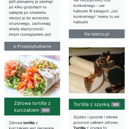
NA FACEBOOKU Coś
jeśli planujemy je zawinąć
konkretnego – ser
po kilku godzinach to
halloumi W kategorii „coś
najlepiej po smażeniu
konkretnego” mamy tu ser
włożyć je do woreczka
halloumi
strunowego, zachowają
wtedy elastyczność.
Na-talerzu.pl
Innym rozwiązaniem jest
e-PrzepisyKulinarne
Zdrowa tortilla z
Tortilla z szynką
188
kurczakiem
303
Szybko i pysznie i wbrew
pozorom całkiem zdrowo.
Zdrowa
tortilla
z
Tortilla
z szynką to
kurczakiem jest niezwykle