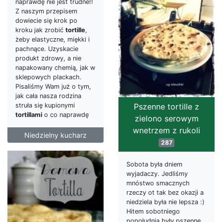
naprawdę nie jest trudne!!
Z naszym przepisem
dowiecie się krok po
kroku jak zrobić
tortille
,
żeby elastyczne, miękki i
pachnące. Uzyskacie
produkt zdrowy, a nie
napakowany chemią, jak w
sklepowych plackach.
Pisaliśmy Wam już o tym,
jak cała nasza rodzina
struła się kupionymi
Pszenne tortille z
tortillami
o co naprawdę
zielono serowym
wnetrzem z rukoli
Niedzielny kucharz
287
Sobota była dniem
wyjadaczy. Jedliśmy
mnóstwo smacznych
rzeczy ot tak bez okazji a
niedziela była nie lepsza :)
Hitem sobotniego
popołudnia były pszenne