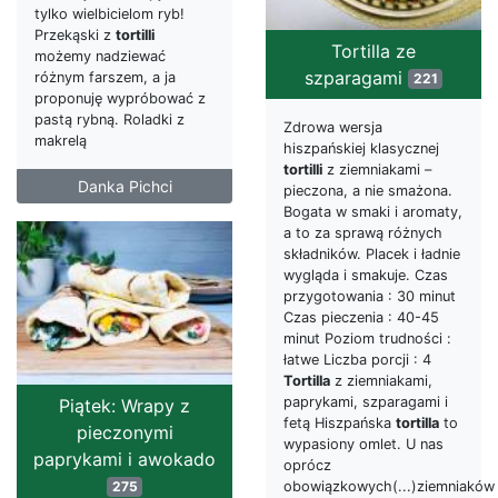
tylko wielbicielom ryb!
Przekąski z
tortilli
Tortilla ze
możemy nadziewać
szparagami
różnym farszem, a ja
221
proponuję wypróbować z
pastą rybną. Roladki z
Zdrowa wersja
makrelą
hiszpańskiej klasycznej
tortilli
z ziemniakami –
Danka Pichci
pieczona, a nie smażona.
Bogata w smaki i aromaty,
a to za sprawą różnych
składników. Placek i ładnie
wygląda i smakuje. Czas
przygotowania : 30 minut
Czas pieczenia : 40-45
minut Poziom trudności :
łatwe Liczba porcji : 4
Tortilla
z ziemniakami,
paprykami, szparagami i
Piątek: Wrapy z
fetą Hiszpańska
tortilla
to
pieczonymi
wypasiony omlet. U nas
paprykami i awokado
oprócz
275
obowiązkowych(...)ziemniaków