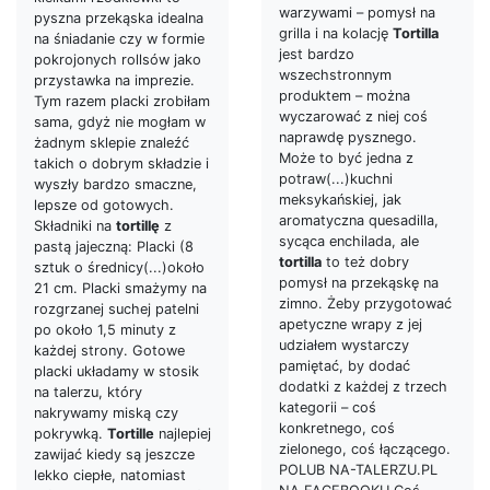
warzywami – pomysł na
pyszna przekąska idealna
grilla i na kolację
Tortilla
na śniadanie czy w formie
jest bardzo
pokrojonych rollsów jako
wszechstronnym
przystawka na imprezie.
produktem – można
Tym razem placki zrobiłam
wyczarować z niej coś
sama, gdyż nie mogłam w
naprawdę pysznego.
żadnym sklepie znaleźć
Może to być jedna z
takich o dobrym składzie i
potraw(...)kuchni
wyszły bardzo smaczne,
meksykańskiej, jak
lepsze od gotowych.
aromatyczna quesadilla,
Składniki na
tortillę
z
sycąca enchilada, ale
pastą jajeczną: Placki (8
tortilla
to też dobry
sztuk o średnicy(...)około
pomysł na przekąskę na
21 cm. Placki smażymy na
zimno. Żeby przygotować
rozgrzanej suchej patelni
apetyczne wrapy z jej
po około 1,5 minuty z
udziałem wystarczy
każdej strony. Gotowe
pamiętać, by dodać
placki układamy w stosik
dodatki z każdej z trzech
na talerzu, który
kategorii – coś
nakrywamy miską czy
konkretnego, coś
pokrywką.
Tortille
najlepiej
zielonego, coś łączącego.
zawijać kiedy są jeszcze
POLUB NA-TALERZU.PL
lekko ciepłe, natomiast