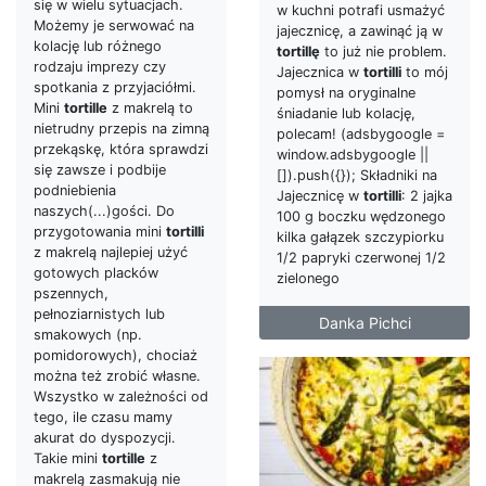
się w wielu sytuacjach.
w kuchni potrafi usmażyć
Możemy je serwować na
jajecznicę, a zawinąć ją w
kolację lub różnego
tortillę
to już nie problem.
rodzaju imprezy czy
Jajecznica w
tortilli
to mój
spotkania z przyjaciółmi.
pomysł na oryginalne
Mini
tortille
z makrelą to
śniadanie lub kolację,
nietrudny przepis na zimną
polecam! (adsbygoogle =
przekąskę, która sprawdzi
window.adsbygoogle ||
się zawsze i podbije
[]).push({}); Składniki na
podniebienia
Jajecznicę w
tortilli
: 2 jajka
naszych(...)gości. Do
100 g boczku wędzonego
przygotowania mini
tortilli
kilka gałązek szczypiorku
z makrelą najlepiej użyć
1/2 papryki czerwonej 1/2
gotowych placków
zielonego
pszennych,
pełnoziarnistych lub
Danka Pichci
smakowych (np.
pomidorowych), chociaż
można też zrobić własne.
Wszystko w zależności od
tego, ile czasu mamy
akurat do dyspozycji.
Takie mini
tortille
z
makrelą zasmakują nie