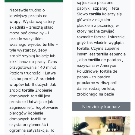
są jeszcze pieczone
papryki, szparagi i feta
Naprawdę trudno o
Słowo
tortilla
kojarzy się
łatwiejszy przepis na
głównie z miękkim
wrapy. Wystarczą cztery
plackiem z pszenicy, w
składniki – zresztą skład
który można zawijać
może być dowolny – i
rozmaite farsze. I słusznie,
przede wszystkim
gdyż tak właśnie wygląda
własnego wyrobu
tortille
–
tortilla
. Czymś zupełnie
tyle wystarczy, żeby
innym jest
tortilla
espanola
zrobić szybką kolację lub
, albo
tortilla
de patatas ,
lekki lancz do pracy. Czas
nazywana w Ameryce
przygotowania : 40 minut
Południowej
tortilla
de
Poziom trudności : Łatwe
papas – to bardzo
Liczba porcji : 8 średnich
popularne w Hiszpanii
wrapów lub 6 dużych Jak
danie, rodzaj omletu,
zrobić
tortille
Zrobienie
zrobionego na bazie
domowych torttilli jest
prostsze i łatwiejsze jak
Niedzielny kucharz
zagniecenie(...)ugotowanie
pierogów Robienie
domowych
tortilli
to
czysta przyjemność i
ogromna satysfakcja. To