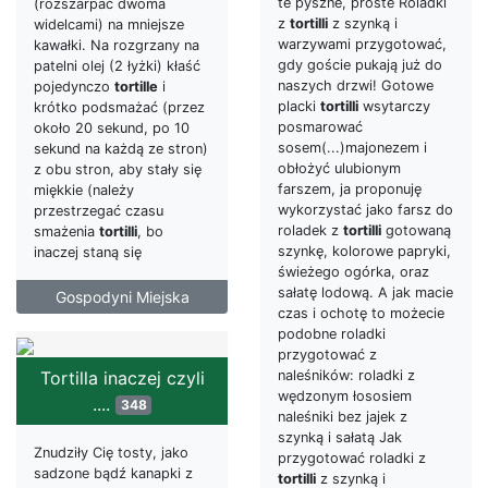
te pyszne, proste Roladki
(rozszarpać dwoma
z
tortilli
z szynką i
widelcami) na mniejsze
warzywami przygotować,
kawałki. Na rozgrzany na
gdy goście pukają już do
patelni olej (2 łyżki) kłaść
naszych drzwi! Gotowe
pojedynczo
tortille
i
placki
tortilli
wsytarczy
krótko podsmażać (przez
posmarować
około 20 sekund, po 10
sosem(...)majonezem i
sekund na każdą ze stron)
obłożyć ulubionym
z obu stron, aby stały się
farszem, ja proponuję
miękkie (należy
wykorzystać jako farsz do
przestrzegać czasu
roladek z
tortilli
gotowaną
smażenia
tortilli
, bo
szynkę, kolorowe papryki,
inaczej staną się
świeżego ogórka, oraz
sałatę lodową. A jak macie
Gospodyni Miejska
czas i ochotę to możecie
podobne roladki
przygotować z
naleśników: roladki z
Tortilla inaczej czyli
wędzonym łososiem
....
348
naleśniki bez jajek z
szynką i sałatą Jak
Znudziły Cię tosty, jako
przygotować roladki z
sadzone bądź kanapki z
tortilli
z szynką i