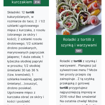
kurczakiem
314
Składniki: 12
tortilli
kukurydzianych, w
rozmiarze do taco; 2 i 1/2
szklanki ugotowanego
mięsa z kurczaka, z rosołu
(obranego ze skóry i
Roladki z tortilli z
kości); 2 szklanki rosołu
drobiowego; 1/2 szklanki
szynką i warzywami
drobno posiekanych,
561
marynowanych papryczek
jalapeno; 1 duża cebula; 1
Roladki z
tortilli
z szynką i
łyżeczka słodkiej papryki
warzywami . Planujesz już
w proszku; 1/2 słodkiej
sylwestrowe menu ? Może
śmietanki 30 lub 36 %
ten prosty przepis cię
(tzw. kremówki); 1
zainspiruje . Z tą szybką
szklanka kwaśnej, gęstej
przekąską z gotowej
śmietany(...)osuszyć,
tortilli
przygotujesz
drobno posiekać.
najpyszniejszą imprezę w
Ugotowane mięso z
2016 roku! Bez smażenia!
kurczaka obrać ze skóry i
Na ostatnia chwilę! Można
kości i podzielić