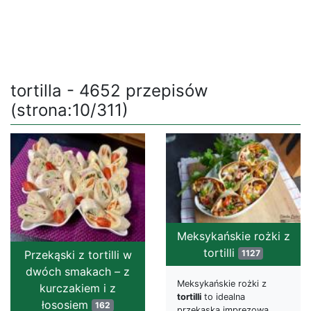
tortilla - 4652 przepisów
(strona:10/311)
Meksykańskie rożki z
tortilli
1127
Przekąski z tortilli w
dwóch smakach – z
Meksykańskie rożki z
kurczakiem i z
tortilli
to idealna
łososiem
162
przekąska imprezowa.