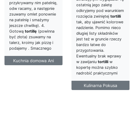
przykrywamy nim patelnię,
ostatnią jego zaletę
odw racamy, a następnie
odkryjemy pod warunkiem
zsuwamy omlet ponownie
rozcięcia zwiniętej
tortilli
na patelnię i smażymy
tak, aby ujawnić kolorowe
jeszcze chwilkę). 4.
nadzienie. Pomimo nieco
Gotową
tortillę
(powinna
długiej listy składników
być złota) zsuwamy na
jest też w gruncie rzeczy
talerz, kroimy jak pizzę i
bardzo łatwe do
podajemy . Smacznego
przygotowania.
Ewentualny brak wprawy
Kuchnia domowa Ani
w zawijaniu
tortilli
w
kopertę można szybko
nadrobić praktycznymi
Kulinarna Pokusa