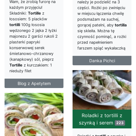
Wam, że zrobią furorę na
należy je podzielić na 3
każdym przyjęciu!
części. Rożki po zwinięciu
Składniki:
Tortille
z
w miejscu łączenia chwilę
łososiem: 5 placków
podsmażam na suchej,
tortilli
100g łososia
gorącej patelni, aby
tortilla
wędzonego 2 jajka 2 łyżki
się skleiła. Można tę
majonezu 2 garści rukoli 2
czynność pominąć, a rożki
plasterki papryki
przed napełnieniem
konserwowej serek
farszem spiąć wykałaczką
śmietanowo-chrzanowy
(kanapkowy) sól, pieprz
Danka Pichci
Tortille
z kurczakiem: 1
nieduży filet
Blog z Apetytem
Roladki z tortilli z
szynką i serem
223