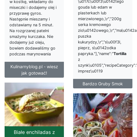
\u017c\u00f3\u0142tego
w kostkę, wkładamy do
gouda lub edam w
miseczki i dodajemy olej i
plasterkach lub
przyprawę gyros.
mierzwionego,\r","200g
Następnie mieszamy i
serka kremowego
odstawiamy na 5 minut.
zio\u0142owego,\r","ma\u0142a
Na rozgrzanej patelni
puszka
smażymy kurczaka. Nie
kukurydzy,\r","s\u00f3l,
dodajemy już oleju,
pieprz, s\u0142odka
bowiem dodawaliśmy go
papryka."],"name":"
Tortilla
podczas marynowania
z
szynk\u0105","recipeCategory":
Kulinarnyblog.pl - wiesz
imprez\u0119
jak gotować!
Bardzo Gruby Smok
Białe enchiladas z