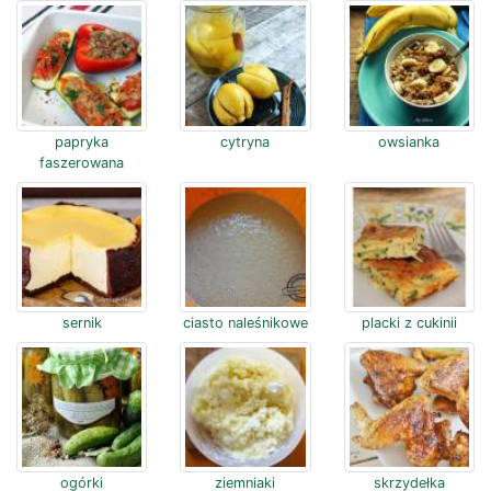
papryka
cytryna
owsianka
faszerowana
sernik
ciasto naleśnikowe
placki z cukinii
ogórki
ziemniaki
skrzydełka