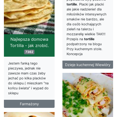
tortille
. Placki jak placki
ale jakie nadzienie! dla
miłośników intensywnych
smaków nie bardzo, ale
dla osób kochających
zieleń na talerzu i
mozzarellę wielkie TAK!!!
Najlepsza domowa
Przepis na
tortille
podpatrzony na blogu
Tortilla - jak zrobić.
Przy kuchennym stole.
7362
Koncepcja
Jestem fanką tego
Dzieje kuchennej Wiewióry
pieczywa, jednak nie
zawsze mam czas żeby
jechać po kilka placków
do sklepu.( mieszkam "na
końcu świata" i wypad do
sklepu
Farmażony