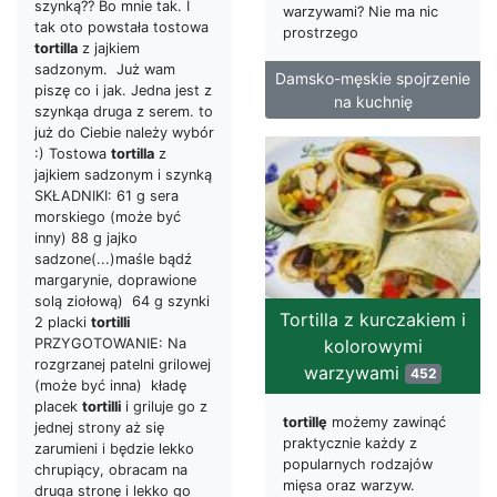
szynką?? Bo mnie tak. I
warzywami? Nie ma nic
tak oto powstała tostowa
prostrzego
tortilla
z jajkiem
sadzonym. Już wam
Damsko-męskie spojrzenie
piszę co i jak. Jedna jest z
na kuchnię
szynkąa druga z serem. to
już do Ciebie należy wybór
:) Tostowa
tortilla
z
jajkiem sadzonym i szynką
SKŁADNIKI: 61 g sera
morskiego (może być
inny) 88 g jajko
sadzone(...)maśle bądź
margarynie, doprawione
solą ziołową) 64 g szynki
Tortilla z kurczakiem i
2 placki
tortilli
PRZYGOTOWANIE: Na
kolorowymi
rozgrzanej patelni grilowej
warzywami
452
(może być inna) kładę
placek
tortilli
i griluje go z
tortillę
możemy zawinąć
jednej strony aż się
praktycznie każdy z
zarumieni i będzie lekko
popularnych rodzajów
chrupiący, obracam na
mięsa oraz warzyw.
druga stronę i lekko go