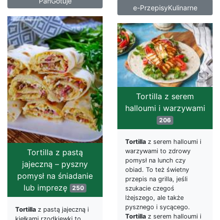
PanGotuje
e-PrzepisyKulinarne
Tortilla z serem
halloumi i warzywami
206
Tortilla
z serem halloumi i
warzywami to zdrowy
Tortilla z pastą
pomysł na lunch czy
jajeczną – pyszny
obiad. To też świetny
pomysł na śniadanie
przepis na grilla, jeśli
lub imprezę
250
szukacie czegoś
lżejszego, ale także
pysznego i sycącego.
Tortilla
z pastą jajeczną i
Tortilla
z serem halloumi i
kiełkami rzodkiewki to