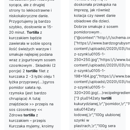
doskonała przekąska na
sycąca, ale z drugiej
imprezę, jak również
strony to lekkostrawne i
kolacja czy nawet danie
niskokaloryczne danie.
obiadowe dla dzieci.
Przygotujemy ją bardzo
Dobrze smakuje z sosem
szybko, dosłownie w 15-
pomidorowym .
20 minut.
Tortilla
z
{"@context":"http:\/\/schema.or
kurczakiem będzie
["https:\/\/www.bardzogrubysm
zawierała w sobie sporą
content\/uploads\/2020\/03\/tor
ilość świeżych warzyw i
z-szynk\u0105-1-
smakuje najlepiej podana
250x250.jpg","https:\/\/www.
wraz z jogurtowym sosem
content\/uploads\/2020\/03\/tor
czosnkowym . Składniki (2
z-szynk\u0105-1-
porcje) 2
tortille
filet z
198x164.jpg","https:\/\/www.b
kurczaka 2 -3 łyżki oleju 1
content\/uploads\/2020\/03\/tor
łyżka przyprawy(...)gyros
z-szynk\u0105-1-
pomidor sałata np.
320x200.jpg(...)recipeIngredien
rzymska (jest bardzo
["3 p\u0142aty
tortilli
chrupiąca) A tutaj
kukurydzianej,\r","pomidor,\r","1
znajdziecie >> przepis na
sa\u0142aty
sos czosnkowy <<
lodowej,\r","100g ulubionej
Zdrowa
tortilla
z
szynki w
kurczakiem – przepis
plastrach,\r","100g sera
Kurczaka myjemy, kroimy