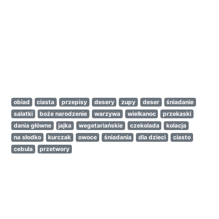
obiad
ciasta
przepisy
desery
zupy
deser
śniadanie
salatki
boże narodzenie
warzywa
wielkanoc
przekaski
dania główne
jajka
wegetariańskie
czekolada
kolacja
na słodko
kurczak
owoce
śniadania
dla dzieci
ciasto
cebula
przetwory