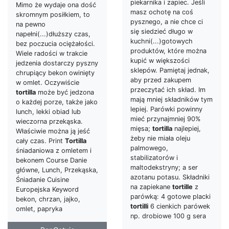
piekarnika i zapiec. Jeśli
Mimo że wydaje ona dość
masz ochotę na coś
skromnym posiłkiem, to
pysznego, a nie chce ci
na pewno
się siedzieć długo w
napełni(...)dłuższy czas,
kuchni(...)gotowych
bez poczucia ociężałości.
produktów, które można
Wiele radości w trakcie
kupić w większości
jedzenia dostarczy pyszny
sklepów. Pamiętaj jednak,
chrupiący bekon owinięty
aby przed zakupem
w omlet. Oczywiście
przeczytać ich skład. Im
tortilla
może być jedzona
mają mniej składników tym
o każdej porze, także jako
lepiej. Parówki powinny
lunch, lekki obiad lub
mieć przynajmniej 90%
wieczorna przekąska.
mięsa;
tortilla
najlepiej,
Właściwie można ją jeść
żeby nie miała oleju
cały czas. Print
Tortilla
palmowego,
śniadaniowa z omletem i
stabilizatorów i
bekonem Course Danie
maltodekstryny; a ser
główne, Lunch, Przekąska,
azotanu potasu. Składniki
Śniadanie Cuisine
na zapiekane
tortille
z
Europejska Keyword
parówką: 4 gotowe placki
bekon, chrzan, jajko,
tortilli
6 cienkich parówek
omlet, papryka
np. drobiowe 100 g sera