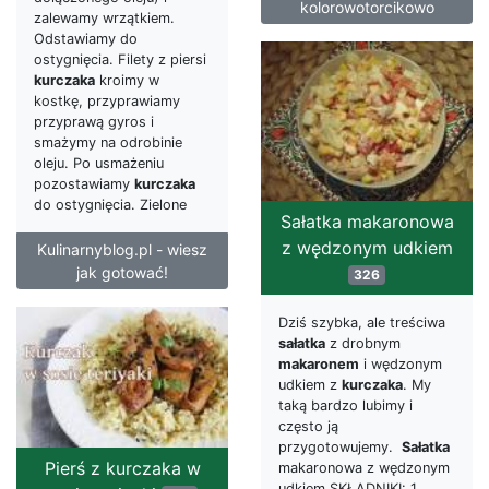
kolorowotorcikowo
zalewamy wrzątkiem.
Odstawiamy do
ostygnięcia. Filety z piersi
kurczaka
kroimy w
kostkę, przyprawiamy
przyprawą gyros i
smażymy na odrobinie
oleju. Po usmażeniu
pozostawiamy
kurczaka
do ostygnięcia. Zielone
Sałatka makaronowa
z wędzonym udkiem
Kulinarnyblog.pl - wiesz
jak gotować!
326
Dziś szybka, ale treściwa
sałatka
z drobnym
makaronem
i wędzonym
udkiem z
kurczaka
. My
taką bardzo lubimy i
często ją
przygotowujemy.
Sałatka
Pierś z kurczaka w
makaronowa z wędzonym
udkiem SKŁADNIKI: 1