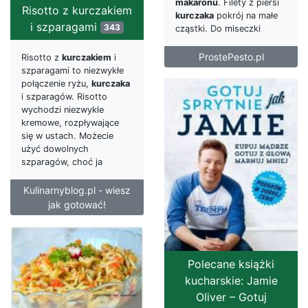
makaronu
. Filety z piersi
Risotto z kurczakiem
kurczaka
pokrój na małe
i szparagami
343
cząstki. Do miseczki
ProstePesto.pl
Risotto z
kurczakiem
i
szparagami to niezwykłe
połączenie ryżu,
kurczaka
i szparagów. Risotto
wychodzi niezwykle
kremowe, rozpływające
się w ustach. Możecie
użyć dowolnych
szparagów, choć ja
Kulinarnyblog.pl - wiesz
jak gotować!
Polecane książki
kucharskie: Jamie
Oliver – Gotuj