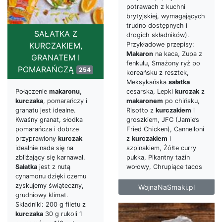
potrawach z kuchni
brytyjskiej, wymagających
trudno dostępnych i
SAŁATKA Z
drogich składników).
Przykładowe przepisy:
KURCZAKIEM,
Makaron
na kaca, Zupa z
GRANATEM I
fenkułu, Smażony ryż po
POMARAŃCZĄ
254
koreańsku z resztek,
Meksykańska
sałatka
cesarska, Lepki
kurczak
z
Połączenie
makaronu
,
makaronem
po chińsku,
kurczaka
, pomarańczy i
Risotto z
kurczakiem
i
granatu jest idealne.
groszkiem, JFC (Jamie’s
Kwaśny granat, słodka
Fried Chicken), Cannelloni
pomarańcza i dobrze
z
kurczakiem
i
przyprawiony
kurczak
szpinakiem, Żółte curry
idealnie nada się na
pukka, Pikantny tażin
zbliżający się karnawał.
wołowy, Chrupiące tacos
Sałatka
jest z nutą
cynamonu dzięki czemu
zyskujemy świąteczny,
WojnaNaSmaki.pl
grudniowy klimat.
Składniki: 200 g filetu z
kurczaka
30 g rukoli 1