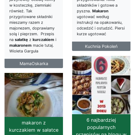
w kosteczkę, ziemniaki
składników i gotowe a
również. Tak
pyszna.
Makaron
przygotowane składniki
ugotować według
mieszamy razem z
instrukcji na opakowaniu,
majonezem, doprawiamy
odcedzić i ostudzić. Piersi
solą i pieprzem. Przepis
kurze ugotować
na
sałatkę
z
kurczakiem
i
makaronem
macie tutaj.
Kuchnia Pokoleń
Wioleta Gargula
MamaOskarka
6 najbardziej
makaron z
popularnych
kurczakiem w sałatce
przepisów na blogu w