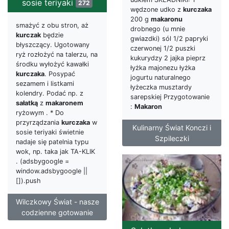
sosie teriyaki
272
wędzone udko z
kurczaka
200 g
makaronu
smażyć z obu stron, aż
drobnego (u mnie
kurczak
będzie
gwiazdki) sól 1/2 papryki
błyszczący. Ugotowany
czerwonej 1/2 puszki
ryż rozłożyć na talerzu, na
kukurydzy 2 jajka pieprz
środku wyłożyć kawałki
łyżka majonezu łyżka
kurczaka
. Posypać
jogurtu naturalnego
sezamem i listkami
łyżeczka musztardy
kolendry. Podać np. z
sarepskiej Przygotowanie
sałatką
z
makaronem
:
Makaron
ryżowym . * Do
przyrządzania
kurczaka
w
Kulinarny Świat Konczi i
sosie teriyaki świetnie
Szpileczki
nadaje się patelnia typu
wok, np. taka jak TA-KLIK
. (adsbygoogle =
window.adsbygoogle ||
[]).push
Wilczkowy Świat - nasze
codzienne gotowanie