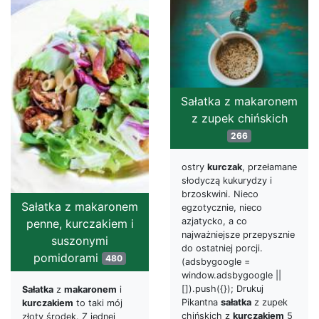
Sałatka z makaronem
z zupek chińskich
266
ostry
kurczak
, przełamane
słodyczą kukurydzy i
brzoskwini. Nieco
Sałatka z makaronem
egzotycznie, nieco
azjatycko, a co
penne, kurczakiem i
najważniejsze przepysznie
suszonymi
do ostatniej porcji.
pomidorami
480
(adsbygoogle =
window.adsbygoogle ||
[]).push({}); Drukuj
Sałatka
z
makaronem
i
Pikantna
sałatka
z zupek
kurczakiem
to taki mój
chińskich z
kurczakiem
5
złoty środek. Z jednej