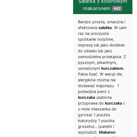
Sałatka z kolorowym
makaronem
442
Bardzo prosta, smaczna i
efektowna
sałatka
. W sam
raz na uroczyste
spotkanie rodzinne,
imprezę lub jako dodatek
do obiadu lub jako
samodzielna przekąska. Z
pysznym, pikantnym,
usmażonym
kurczakiem
.
Palce lizać. W wersji dla
alergików można nie
dodawać majonezu. 1
podwójna pierś z
kurczaka
ulubiona
przyprawa do
kurczaka
(
u mnie mieszanka do
gyrosa) 1 puszka
kukurydzy 1 puszka
groszku(...)patelni i
wystudzić.
Makaron