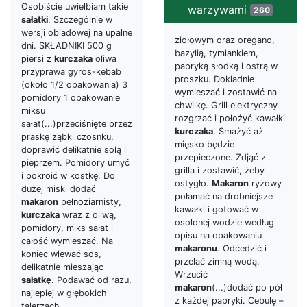
Osobiście uwielbiam takie
warzywami
260
sałatki
. Szczególnie w
wersji obiadowej na upalne
ziołowym oraz oregano,
dni. SKŁADNIKI 500 g
bazylią, tymiankiem,
piersi z
kurczaka
oliwa
papryką słodką i ostrą w
przyprawa gyros-kebab
proszku. Dokładnie
(około 1/2 opakowania) 3
wymieszać i zostawić na
pomidory 1 opakowanie
chwilkę. Grill elektryczny
miksu
rozgrzać i położyć kawałki
sałat(...)przeciśnięte przez
kurczaka
. Smażyć aż
praskę ząbki czosnku,
mięsko będzie
doprawić delikatnie solą i
przepieczone. Zdjąć z
pieprzem. Pomidory umyć
grilla i zostawić, żeby
i pokroić w kostkę. Do
ostygło.
Makaron
ryżowy
dużej miski dodać
połamać na drobniejsze
makaron
pełnoziarnisty,
kawałki i gotować w
kurczaka
wraz z oliwą,
osolonej wodzie według
pomidory, miks sałat i
opisu na opakowaniu
całość wymieszać. Na
makaronu
. Odcedzić i
koniec wlewać sos,
przelać zimną wodą.
delikatnie mieszając
Wrzucić
sałatkę
. Podawać od razu,
makaron
(...)dodać po pół
najlepiej w głębokich
z każdej papryki. Cebulę –
talerzach