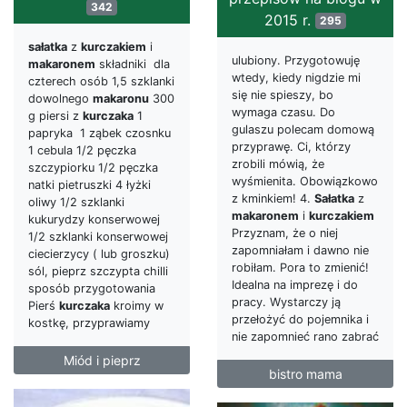
342
2015 r.
295
sałatka
z
kurczakiem
i
ulubiony. Przygotowuję
makaronem
składniki dla
wtedy, kiedy nigdzie mi
czterech osób 1,5 szklanki
się nie spieszy, bo
dowolnego
makaronu
300
wymaga czasu. Do
g piersi z
kurczaka
1
gulaszu polecam domową
papryka 1 ząbek czosnku
przyprawę. Ci, którzy
1 cebula 1/2 pęczka
zrobili mówią, że
szczypiorku 1/2 pęczka
wyśmienita. Obowiązkowo
natki pietruszki 4 łyżki
z kminkiem! 4.
Sałatka
z
oliwy 1/2 szklanki
makaronem
i
kurczakiem
kukurydzy konserwowej
Przyznam, że o niej
1/2 szklanki konserwowej
zapomniałam i dawno nie
ciecierzycy ( lub groszku)
robiłam. Pora to zmienić!
sól, pieprz szczypta chilli
Idealna na imprezę i do
sposób przygotowania
pracy. Wystarczy ją
Pierś
kurczaka
kroimy w
przełożyć do pojemnika i
kostkę, przyprawiamy
nie zapomnieć rano zabrać
Miód i pieprz
bistro mama