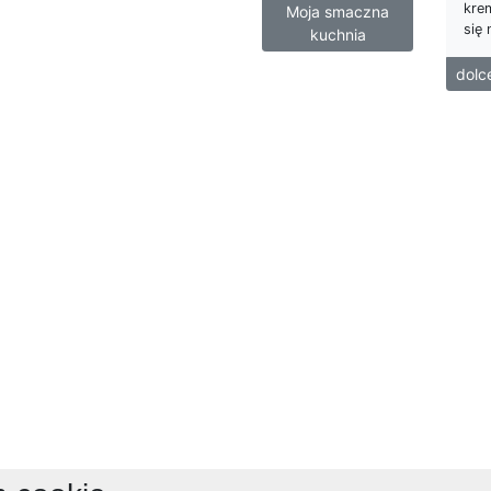
kre
Moja smaczna
się 
kuchnia
dolc