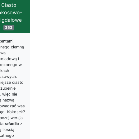
Ciasto
okosowo-
igdałowe
353
centami,
anego ciemną
ewą
koladową i
oczonego w
rkach
osowych.
iejsze ciasto
 zupełnie
, więc nie
ę nazwą
owadzać was
łąd. Kokosek?
aczej wersja
sta
rafaello
z
 ilością
ikatnego