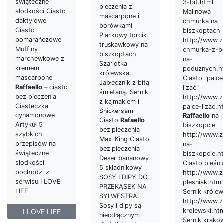
świąteczne
3-bit.html
pieczenia z
słodkości Ciasto
Malinowa
mascarpone i
daktylowe
chmurka na
borówkami
Ciasto
biszkoptach
Piankowy torcik
pomarańczowe
http://www.z
truskawkowy na
Muffiny
chmurka-z-b
biszkoptach
marchewkowe z
na-
Szarlotka
kremem
poduznych.h
królewska.
mascarpone
Ciasto "palce
Jabłecznik z bitą
Raffaello
– ciasto
lizać"
śmietaną. Sernik
bez pieczenia
http://www.z
z kajmakiem i
Ciasteczka
palce-lizac.h
Snickersami
cynamonowe
Raffaello
na
Ciasto
Rafaello
Artykuł 5
biszkopcie
bez pieczenia
szybkich
http://www.z
Maxi King Ciasto
przepisów na
na-
bez pieczenia
świąteczne
biszkopcie.h
Deser bananowy
słodkości
Ciasto pleśni
5 składnikowy
pochodzi z
http://www.z
SOSY I DIPY DO
serwisu I LOVE
plesniak.html
PRZEKĄSEK NA
LIFE
Sernik królew
SYLWESTRA:
http://www.z
Sosy i dipy są
krolewski.ht
I LOVE LIFE
nieodłącznym
Sernik krako