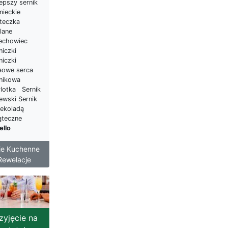
lepszy sernik
mieckie
steczka
lane
echowiec
niczki
niczki
aowe serca
rnikowa
rlotka Sernik
ewski Sernik
zekoladą
ąteczne
ello
je Kuchenne
Rewelacje
zyjęcie na