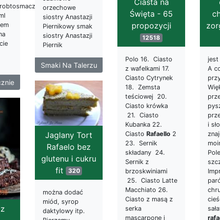
Ciasta na
robtosmacznie.pl/2017/03/sernik-
orzechowe
ch
Święta - 65
ml
siostry Anastazji
zor
propozycji
iem
Piernikowy smak
na
siostry Anastazji
12518
cie
Piernik
jes
Polo 16. Ciasto
Smaki Na Talerzu
A c
z wafelkami 17.
prz
Ciasto Cytrynek
cznie
Wię
18. Zemsta
prz
teściowej 20.
pys
Ciasto krówka
prze
21. Ciasto
i sł
Kubanka 22.
znaj
Ciasto
Rafaello
2
Jaglany Tort
moi
23. Sernik
Rafaelo bez
Pol
składany 24.
glutenu i cukru
szc
Sernik z
fit
320
Imp
brzoskwiniami
par
25. Ciasto Latte
chr
Macchiato 26.
można dodać
cieś
Ciasto z masą z
miód, syrop
e-
 z
sał
serka
daktylowy itp.
rafa
mascarpone i