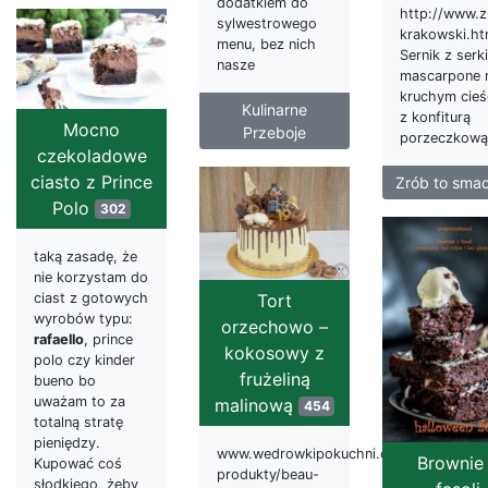
dodatkiem do
http://www.z
sylwestrowego
krakowski.ht
menu, bez nich
Sernik z serk
nasze
mascarpone 
kruchym cieś
Kulinarne
z konfiturą
Mocno
Przeboje
porzeczkową
czekoladowe
ciasto z Prince
Zrób to sma
Polo
302
taką zasadę, że
nie korzystam do
Tort
ciast z gotowych
wyrobów typu:
orzechowo –
rafaello
, prince
kokosowy z
polo czy kinder
frużeliną
bueno bo
uważam to za
malinową
454
totalną stratę
pieniędzy.
www.wedrowkipokuchni.com.pl/polecan
Brownie
Kupować coś
produkty/beau-
słodkiego, żeby