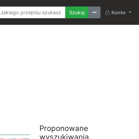
Ostatnio szukane
Konto
Proponowane
wyszukiwania