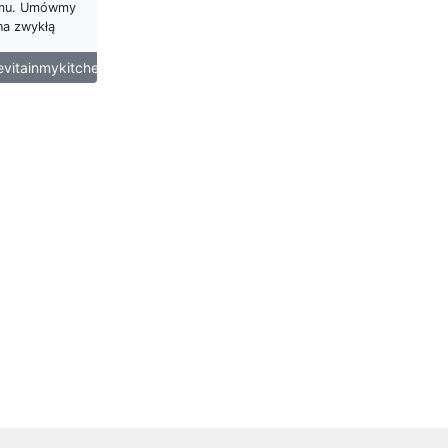
mu. Umówmy
na zwykłą
evitainmykitchen