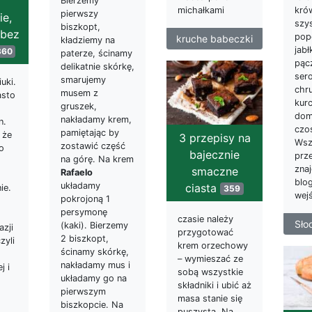
Bierzemy
kró
michałkami
pierwszy
ie,
szys
biszkopt,
 bez
pop
kruche babeczki
kładziemy na
jabł
360
paterze, ścinamy
pącz
delikatnie skórkę,
ser
smarujemy
uki.
chru
musem z
asto
kurc
gruszek,
dom
nakładamy krem,
n.
czo
pamiętając by
 że
3 przepisy na
Wsz
zostawić część
o
bajecznie
prz
na górę. Na krem
znaj
smaczne
Rafaelo
blo
układamy
ciasta
ie.
359
wej
pokrojoną 1
persymonę
czasie należy
Sło
(kaki). Bierzemy
azji
przygotować
2 biszkopt,
zyli
krem orzechowy
ścinamy skórkę,
– wymieszać ze
nakładamy mus i
ej i
sobą wszystkie
układamy go na
składniki i ubić aż
pierwszym
masa stanie się
biszkopcie. Na
puszysta. Na