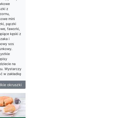
wkowe
zki z
cornu,
kowe mini
ki, pączki
owe, faworki,
piące kęski z
zaka i
owy sos
snkowy.
ystkie
episy
dziecie na
gu. Wystarczy
ść w zakładkę
dkie okruszki