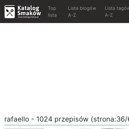
Top
Lista blogów
Lista tagó
lista
A-Z
A-Z
rafaello - 1024 przepisów (strona:36/