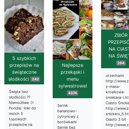
ZBIÓR
PRZEPIS
NA CIAS
NA ŚWIĘ
5 szybkich
264
Najlepsze
przepisów na
przekąski i
świąteczne
orzechami
menu
słodkości
242
http://www.z
sylwestrowe!
z-masa-
Święta bez
krowkowa-
4374
słodkości ??
smietana-i.h
Niemożliwe :)!
Ciasto Snick
Sernik
Poniżej linki do
http://www.z
bananowo-
moich 5
snickers_5.h
cytrynowy z
topowych
Ciasto 3 bit
borówkami
przepisów na
http://www.z
Sernik bez