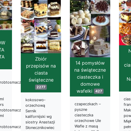
ÓW
TA
N
TA
Zbiór
14 pomysłów
cia
przepisów na
na świąteczne
ciasta
ciasteczka i
N
świąteczne
robtosmacznie.pl/2017/04/ciasto-
domowe
2277
wafelki
427
tml
cias
kokosowo-
czapeczkach –
ers
fra
orzechową
pyszne
robtosmacznie.pl/2016/11/ciasto-
Mak
Sernik
ciasteczka
tml
pow
kalifornijski wg
orzechowe Ule
Mięk
siostry Anastazji
Wafle z masą
robtosmacznie.pl/2018/01/ciasto-
pełn
Słonecznikowiec