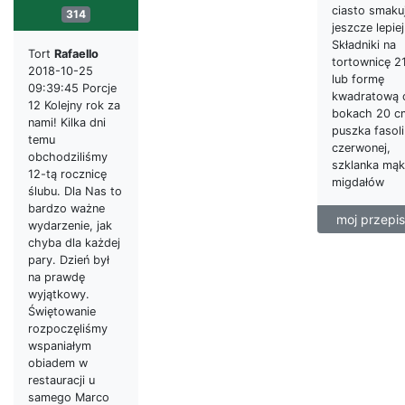
ciasto smaku
314
jeszcze lepiej
Składniki na
Tort
Rafaello
tortownicę 2
2018-10-25
lub formę
09:39:45 Porcje
kwadratową 
12 Kolejny rok za
bokach 20 cm
nami! Kilka dni
puszka fasoli
temu
czerwonej,
obchodziliśmy
szklanka mąk
12-tą rocznicę
migdałów
ślubu. Dla Nas to
bardzo ważne
moj przepis
wydarzenie, jak
chyba dla każdej
pary. Dzień był
na prawdę
wyjątkowy.
Świętowanie
rozpoczęliśmy
wspaniałym
obiadem w
restauracji u
samego Marco