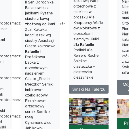
kakaową Wafle
Naj
II Sen Ogrodnika
orzechowe z
Nie
Bananowiec z
mlekiem w
cia
jabłkami Pyszne
proszku A’la
maś
ciasto z kawą
Knoppersy Wafle
robtosmacznie.pl/2017/06/malinowa-
Orz
zbożową od Pani
dwukolorowe z
eza-
Pier
Zuzi Kukułka
orzeszkami
Pier
Kopciuszek wg
ziemnymi Kulki
tml
kak
siostry Anastazji
a’la
Rafaello
Pie
Ciasto kokosowe
Pralinki a’la
sza
Rafaello
I
Rerrero Rocher
robtosmacznie.pl/2017/05/ciasto-
król
Drożdżowa
Śnieżne
tml
z c
babka z
ciasteczka –
Świ
orzechowym
ciasteczka
rafa
nadzieniem
cieszyńskie
robtosmacznie.pl/2017/05/rafaello-
Ciasto „Ptasie
Mo
Mleczko” Sernik
Smaki Na Talerzu
tml
imbirowo-
ak
czekoladowy
robtosmacznie.pl/2017/10/ciasto-
Piernikowo-
orzechowy
ski
sernik Sernik z
robtosmacznie.pl/2016/03/sernik-
rosą
ml
Pr
Cynamonowiec
wski
Jabłkowo-