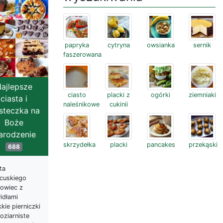
papryka
cytryna
owsianka
sernik
faszerowana
ajlepsze
ciasto
placki z
ogórki
ziemniaki
ciasta i
naleśnikowe
cukinii
steczka na
Boże
arodzenie
skrzydełka
placki
pancakes
przekąski
688
ta
ncuskiego
owiec z
idłami
kie pierniczki
oziarniste