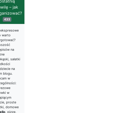
ostatnią
wilę – jak
ganizować?
433
t ekspresowe
o warto
ygotować?
kszość
episów na
zne
kąski, sałatki
odkości
dziecie na
m blogu.
ecam w
zególności:
rezowe
ówki w
upiącym
cie, proste
atki, domowe
ello
, pizze,