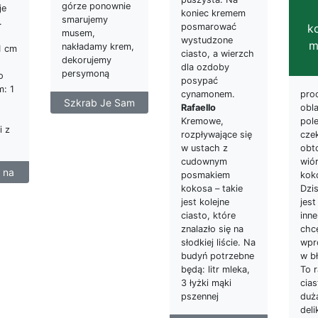
górze ponownie
je
koniec kremem
smarujemy
.
k
posmarować
musem,
wystudzone
m
nakładamy krem,
1 cm
ciasto, a wierzch
dekorujemy
dla ozdoby
persymoną
o
posypać
: 1
pro
cynamonem.
Szkrab Je Sam
obl
Rafaello
pol
Kremowe,
i z
cze
rozpływające się
obt
w ustach z
wió
cudownym
 na
kok
posmakiem
Dzis
kokosa – takie
jest
jest kolejne
inne
ciasto, które
chc
znalazło się na
wpr
słodkiej liście. Na
w b
budyń potrzebne
To r
będą: litr mleka,
cia
3 łyżki mąki
dużą
pszennej
del