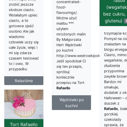
fasoli
concentrated-
zrobić jeszcze
(wegańsk
food-
słodsze ciasto.
flavourings/.
bez cukru,
Wolałabym upiec
Można użyć
glutenu)
ciasto, a te
malibu ***
gotowce zjeść
użyłam
osobno Ale jak
trzymajcie kci
mrożonych malin
wiadomo
Pomysł na ci
By Małgorzata
człowiek uczy się
znalazłam na
Hert Wędrówki
całe życie, więc i
blogu ervega
po kuchni
mi się zdarza
Ciasto, mimo
http://www.wedrowkipokuchni.com.pl/
czasem testować
wegańskie, d
Jeśli spodobał Ci
to i owo. W
złudzenia
się ten przepis,
przypadku
przypomina
spróbuj
zwykłe brown
koniecznie
Relaxtime
Bardzo mi
przepisu na Tort
smakuje,
Rafaello
dodatek z ok
Halloween – c
Wędrówki po
duszek z
kuchni
Rafaello
, biał
gorzkiej
czekolady
Tort Rafaello
sprawia, że