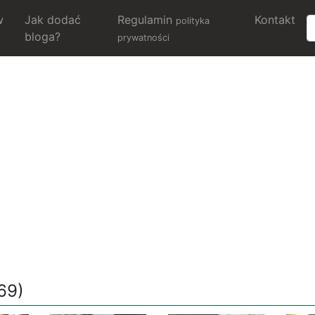
w
Jak dodać
Regulamin
Kontakt
polityka
bloga?
prywatności
69)