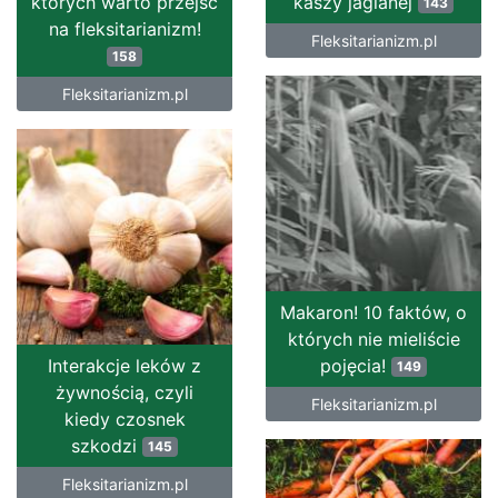
których warto przejść
kaszy jaglanej
143
na fleksitarianizm!
Fleksitarianizm.pl
158
Fleksitarianizm.pl
Makaron! 10 faktów, o
których nie mieliście
Interakcje leków z
pojęcia!
149
żywnością, czyli
Fleksitarianizm.pl
kiedy czosnek
szkodzi
145
Fleksitarianizm.pl