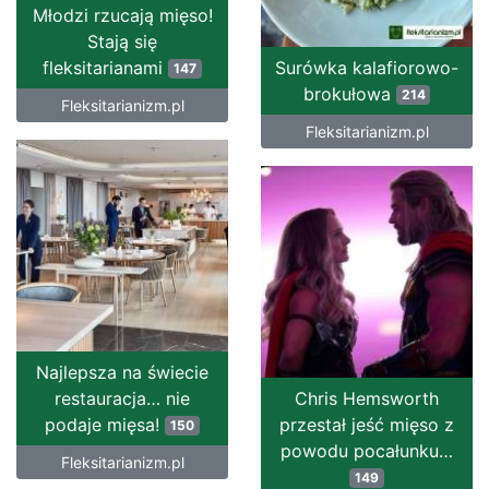
Młodzi rzucają mięso!
Stają się
fleksitarianami
Surówka kalafiorowo-
147
brokułowa
214
Fleksitarianizm.pl
Fleksitarianizm.pl
Najlepsza na świecie
restauracja… nie
Chris Hemsworth
podaje mięsa!
przestał jeść mięso z
150
powodu pocałunku…
Fleksitarianizm.pl
149