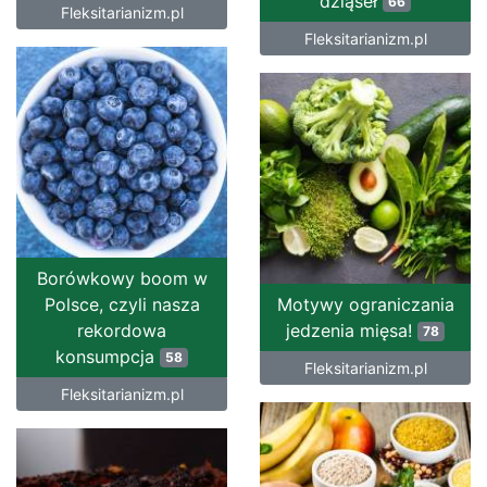
dziąseł
66
Fleksitarianizm.pl
Fleksitarianizm.pl
Borówkowy boom w
Polsce, czyli nasza
Motywy ograniczania
rekordowa
jedzenia mięsa!
78
konsumpcja
58
Fleksitarianizm.pl
Fleksitarianizm.pl