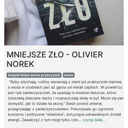
MNIEJSZE ZŁO - OLIVIER
NOREK
książki które warto przeczytać
mova
"Ryby zdycha­ją, ro­śli­ny wy­ra­sta­ją z ziemi już prak­tycz­nie mar­twe,
a woda w stud­niach jest aż gęsta od me­ta­li cięż­kich. W po­wie­trzu
jest tyle za­nie­czysz­czeń, że spa­da­ją tu kwa­śne desz­cze, które
dziu­ra­wią bla­sza­ne dachy i roz­pusz­cza­ją skały w pył. Może się pan
do­my­ślić, jak to dzia­ła na skórę." Świat powoli umierał,
przegrywając z zanieczyszczeniem. Pokonywały go ogromne
koncerny i polityczne "obietnice", dotyczące odnawialnych źródeł
energii. Zawalczyć z tym mógł tylko czło...
czytaj dalej...