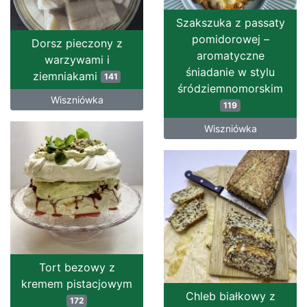
Szakszuka z passaty
pomidorowej –
Dorsz pieczony z
aromatyczne
warzywami i
śniadanie w stylu
ziemniakami
141
śródziemnomorskim
Wiszniówka
119
Wiszniówka
Tort bezowy z
kremem pistacjowym
Chleb białkowy z
172