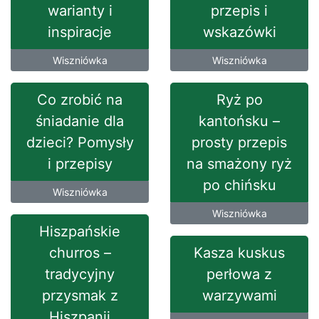
warianty i
przepis i
inspiracje
wskazówki
Wiszniówka
Wiszniówka
Co zrobić na
Ryż po
śniadanie dla
kantońsku –
dzieci? Pomysły
prosty przepis
i przepisy
na smażony ryż
po chińsku
Wiszniówka
Wiszniówka
Hiszpańskie
churros –
Kasza kuskus
tradycyjny
perłowa z
przysmak z
warzywami
Hiszpanii