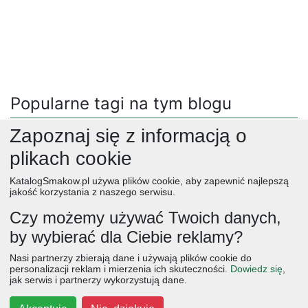
Popularne tagi na tym blogu
Zapoznaj się z informacją o
przepisy
(13350)
ciasta i ciastka
(92)
obiad dla dzieci
(54)
obiad
(25567)
zdrowe słodycze
(298)
przekaski
(6986)
plikach cookie
bez glutenu
(4524)
śniadania
(4998)
dla dzieci
(4908)
KatalogSmakow.pl używa plików cookie, aby zapewnić najlepszą
desery
(12565)
drugie śniadanie
(504)
dania mięsne
(3626)
jakość korzystania z naszego serwisu.
porady
(601)
warzywa zamiast mięsa
kalendarz smaków
Czy możemy używać Twoich danych,
zapiski kuchenne
(15)
zupy
(9069)
kasza i ryż
(39)
by wybierać dla Ciebie reklamy?
kuchnia włoska
(1849)
truskawki
(4023)
obiad
ciasta
przepisy
desery
zupy
deser
śniadanie
Nasi partnerzy zbierają dane i używają plików cookie do
salatki
boże narodzenie
warzywa
wielkanoc
przekaski
personalizacji reklam i mierzenia ich skuteczności.
Dowiedz się
,
jak serwis i partnerzy wykorzystują dane.
dania główne
jajka
wegetariańskie
czekolada
kolacja
na słodko
kurczak
owoce
śniadania
dla dzieci
ciasto