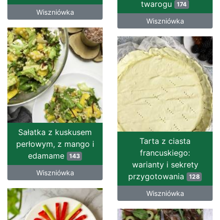
twarogu
174
Wiszniówka
Wiszniówka
Sałatka z kuskusem
Tarta z ciasta
perłowym, z mango i
francuskiego:
edamame
143
warianty i sekrety
Wiszniówka
przygotowania
128
Wiszniówka