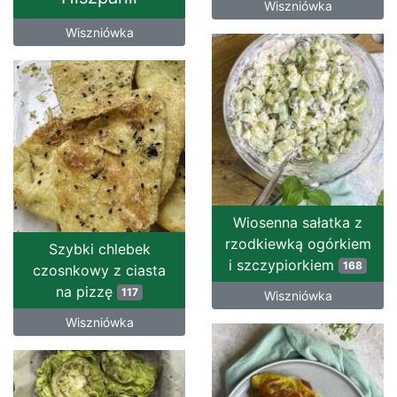
Wiszniówka
Wiszniówka
Wiosenna sałatka z
rzodkiewką ogórkiem
Szybki chlebek
i szczypiorkiem
168
czosnkowy z ciasta
na pizzę
117
Wiszniówka
Wiszniówka