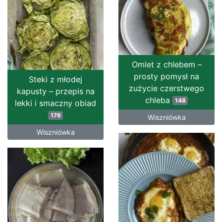
Omlet z chlebem –
prosty pomysł na
Steki z młodej
zużycie czerstwego
kapusty – przepis na
chleba
148
lekki i smaczny obiad
176
Wiszniówka
Wiszniówka