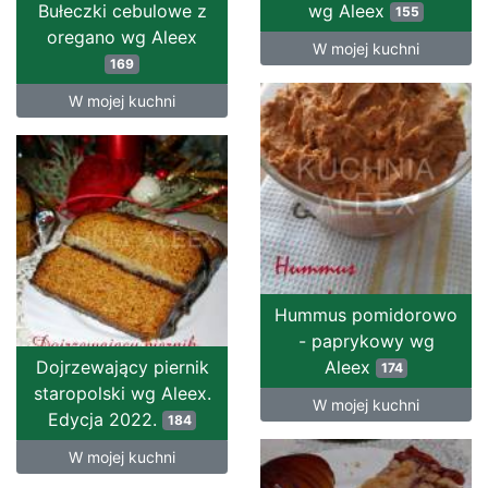
Bułeczki cebulowe z
wg Aleex
155
oregano wg Aleex
W mojej kuchni
169
W mojej kuchni
Hummus pomidorowo
- paprykowy wg
Dojrzewający piernik
Aleex
174
staropolski wg Aleex.
W mojej kuchni
Edycja 2022.
184
W mojej kuchni