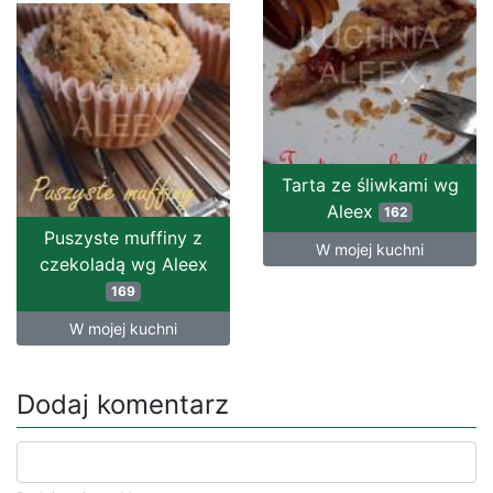
Tarta ze śliwkami wg
Aleex
162
Puszyste muffiny z
W mojej kuchni
czekoladą wg Aleex
169
W mojej kuchni
Dodaj komentarz