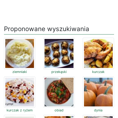
Proponowane wyszukiwania
ziemniaki
przekąski
kurczak
kurczak z ryżem
obiad
dynia