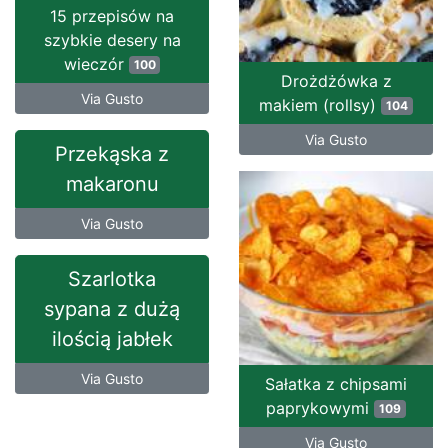
15 przepisów na
szybkie desery na
wieczór
100
Drożdżówka z
Via Gusto
makiem (rollsy)
104
Via Gusto
Przekąska z
makaronu
Via Gusto
Szarlotka
sypana z dużą
ilością jabłek
Via Gusto
Sałatka z chipsami
paprykowymi
109
Via Gusto