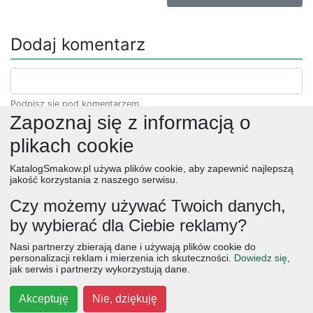
Dodaj komentarz
Podpisz się pod komentarzem.
Zapoznaj się z informacją o
plikach cookie
KatalogSmakow.pl używa plików cookie, aby zapewnić najlepszą
jakość korzystania z naszego serwisu.
Czy możemy używać Twoich danych,
by wybierać dla Ciebie reklamy?
obiad
ciasta
przepisy
desery
zupy
deser
śniadanie
Nasi partnerzy zbierają dane i używają plików cookie do
salatki
boże narodzenie
warzywa
wielkanoc
przekaski
personalizacji reklam i mierzenia ich skuteczności.
Dowiedz się
,
jak serwis i partnerzy wykorzystują dane.
dania główne
jajka
wegetariańskie
czekolada
kolacja
na słodko
kurczak
owoce
śniadania
dla dzieci
ciasto
Akceptuję
Nie, dziękuję
cebula
przetwory