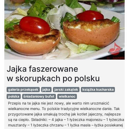
Jajka faszerowane
w skorupkach po polsku
galeria przekąsek
jajka
jarski zakątek
książka kucharska
polska
śniadaniowy bufet
wielkanoc
Przepis na te jajka nie jest nowy, ale warto nim urozmaicić
wielkanocne menu. To polskie tradycyjne wielkanocne danie. Tak
przygotowane jajka smakują trochę jak kotlet jajeczny, najlepsze
są na ciepło. Składniki: – 4 jajka – 1 łyżeczka majonezu – 1 łyżeczka
musztardy – 1 łyżeczka chrzanu – 1 łyżka masła – łyżka posiekanej