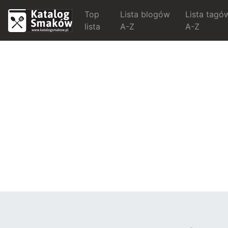
Top
Lista blogów
Lista tagó
lista
A-Z
A-Z