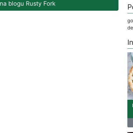
 na blogu Rusty Fork
P
go
de
I