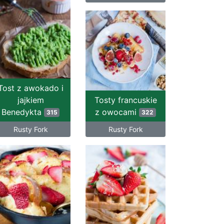
Tost z awokado i
jajkiem
Tosty francuskie
Benedykta
z owocami
315
322
Rusty Fork
Rusty Fork