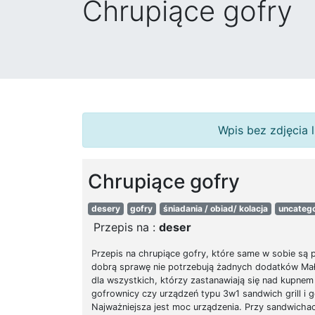
Chrupiące gofry
Wpis bez zdjęcia l
Chrupiące gofry
desery
gofry
śniadania / obiad/ kolacja
uncatego
Przepis na :
deser
Przepis na chrupiące gofry, które same w sobie są p
dobrą sprawę nie potrzebują żadnych dodatków Mał
dla wszystkich, którzy zastanawiają się nad kupnem
gofrownicy czy urządzeń typu 3w1 sandwich grill i 
Najważniejsza jest moc urządzenia. Przy sandwichac