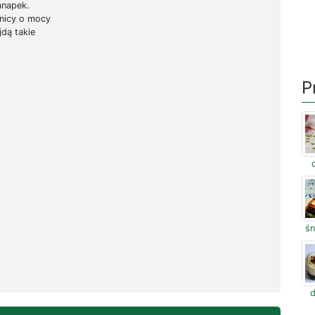
anapek.
wnicy o mocy
jdą takie
P
śn
d