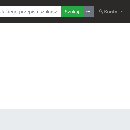
Ostatnio szukane
Konto