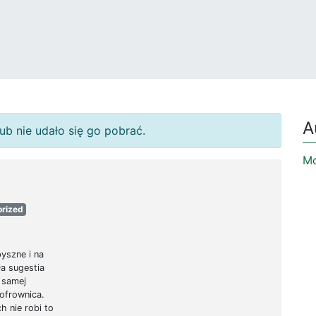
A
ub nie udało się go pobrać.
Mo
rized
yszne i na
a sugestia
 samej
gofrownica.
h nie robi to