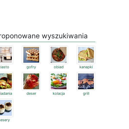
roponowane wyszukiwania
ciasto
gofry
obiad
kanapki
iadania
deser
kolacja
grill
esery