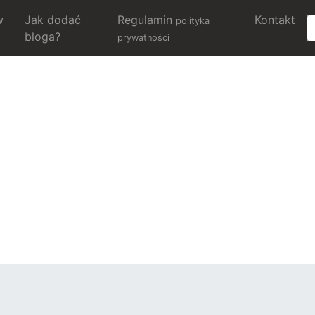
w
Jak dodać
Regulamin
Kontakt
polityka
bloga?
prywatności