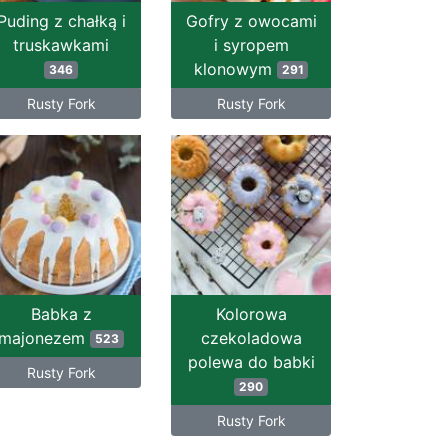
Puding z chałką i
Gofry z owocami
truskawkami
i syropem
klonowym
346
291
Rusty Fork
Rusty Fork
Babka z
Kolorowa
majonezem
czekoladowa
523
polewa do babki
Rusty Fork
290
Rusty Fork