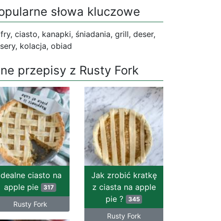
opularne słowa kluczowe
fry, ciasto, kanapki, śniadania, grill, deser,
sery, kolacja, obiad
nne przepisy z Rusty Fork
Idealne ciasto na
Jak zrobić kratkę
apple pie
z ciasta na apple
317
pie ?
345
Rusty Fork
Rusty Fork