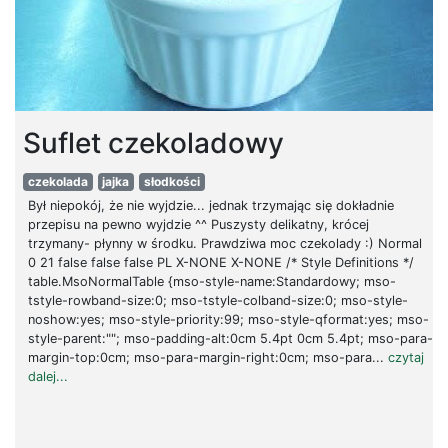
Suflet czekoladowy
czekolada
jajka
słodkości
Był niepokój, że nie wyjdzie... jednak trzymając się dokładnie
przepisu na pewno wyjdzie ^^ Puszysty delikatny, krócej
trzymany- płynny w środku. Prawdziwa moc czekolady :) Normal
0 21 false false false PL X-NONE X-NONE /* Style Definitions */
table.MsoNormalTable {mso-style-name:Standardowy; mso-
tstyle-rowband-size:0; mso-tstyle-colband-size:0; mso-style-
noshow:yes; mso-style-priority:99; mso-style-qformat:yes; mso-
style-parent:""; mso-padding-alt:0cm 5.4pt 0cm 5.4pt; mso-para-
margin-top:0cm; mso-para-margin-right:0cm; mso-para...
czytaj
dalej...