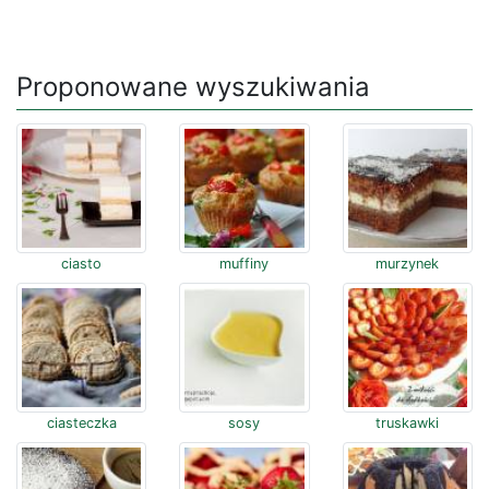
Proponowane wyszukiwania
ciasto
muffiny
murzynek
ciasteczka
sosy
truskawki