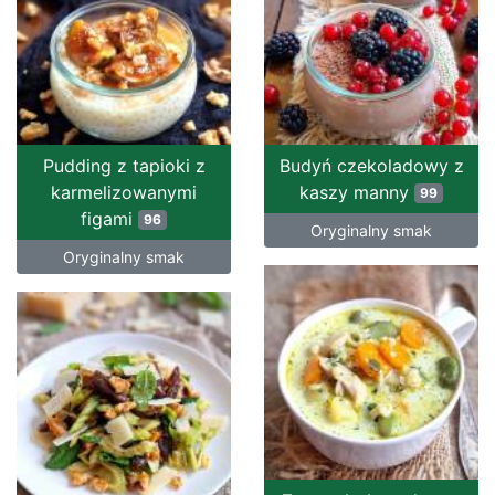
Pudding z tapioki z
Budyń czekoladowy z
karmelizowanymi
kaszy manny
99
figami
96
Oryginalny smak
Oryginalny smak