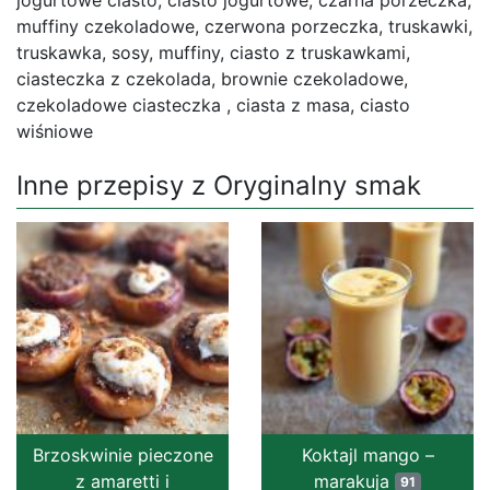
muffiny czekoladowe, czerwona porzeczka, truskawki,
truskawka, sosy, muffiny, ciasto z truskawkami,
ciasteczka z czekolada, brownie czekoladowe,
czekoladowe ciasteczka , ciasta z masa, ciasto
wiśniowe
Inne przepisy z Oryginalny smak
Brzoskwinie pieczone
Koktajl mango –
z amaretti i
marakuja
91