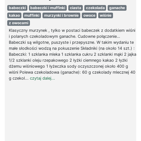
babeczki
babeczki i muffinki
ciasta
czekolada
ganache
kakao
muffinki
murzynki i brownie
owoce
wiśnie
z owocami
Klasyczny murzynek , tylko w postaci babeczek z dodatkiem wiśni
i polanych czekoladowym ganache. Cudowne połączenie…
Babeczki są wilgotne, puszyste i przepyszne. W takim wydaniu te
małe słodkości wodzą na pokuszenie Składniki (na około 14 szt.) :
Babeczki: 1 szklanka mleka 1 szklanka cukru 2 szklanki mąki 2 jajka
1/2 szklanki oleju rzepakowego 2 łyżki ciemnego kakao 2 łyżki
dżemu wiśniowego 1 łyżeczka sody oczyszczonej około 400 g
wiśni Polewa czekoladowa (ganache): 60 g czekolady mlecznej 40
g czekol...
czytaj dalej...