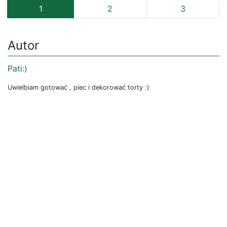
1
2
3
Autor
Pati:)
Uwielbiam gotować , piec i dekorować torty :)