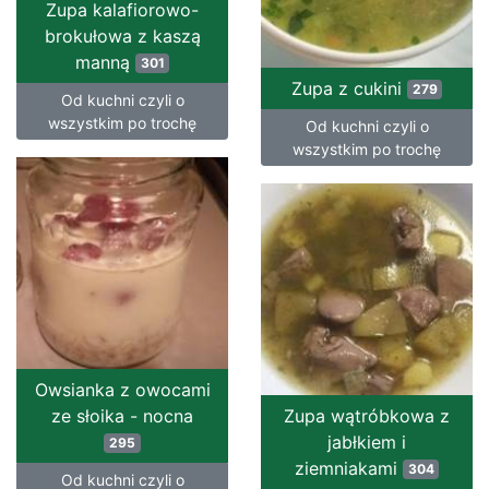
Zupa kalafiorowo-
brokułowa z kaszą
manną
301
Zupa z cukini
279
Od kuchni czyli o
wszystkim po trochę
Od kuchni czyli o
wszystkim po trochę
Owsianka z owocami
ze słoika - nocna
Zupa wątróbkowa z
jabłkiem i
295
ziemniakami
304
Od kuchni czyli o