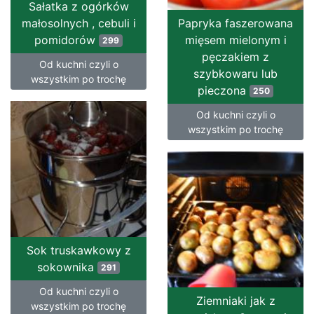
Sałatka z ogórków
małosolnych , cebuli i
Papryka faszerowana
pomidorów
mięsem mielonym i
299
pęczakiem z
Od kuchni czyli o
szybkowaru lub
wszystkim po trochę
pieczona
250
Od kuchni czyli o
wszystkim po trochę
Sok truskawkowy z
sokownika
291
Od kuchni czyli o
Ziemniaki jak z
wszystkim po trochę