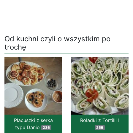
Od kuchni czyli o wszystkim po
trochę
Placuszki z serka
Roladki z Tortilli I
typu Danio
236
255