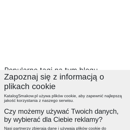
Popularne tagi na tym blogu
Zapoznaj się z informacją o
przepisy krok po kroku
(9)
torty
(1940)
zupy
(9069)
plikach cookie
techniki przydatne w kuchni
(4)
ciasta
(19170)
przetwory
(4541)
KatalogSmakow.pl używa plików cookie, aby zapewnić najlepszą
ciastka
(3393)
domowe lekarstwa
(8)
mięso
(4038)
jakość korzystania z naszego serwisu.
wegetariańskie
(6606)
kluski
(592)
matematyka w kuchni
(1)
Czy możemy używać Twoich danych,
napoje
(3087)
pasty
(528)
placuszki
(861)
przekaski
(6986)
by wybierać dla Ciebie reklamy?
salatki
(7912)
tarty
(930)
tosty
(182)
zapiekanki
(1962)
obiad
ciasta
przepisy
desery
zupy
deser
śniadanie
Nasi partnerzy zbierają dane i używają plików cookie do