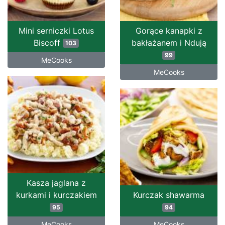
Mini serniczki Lotus
Gorące kanapki z
Biscoff
bakłażanem i Ndują
103
99
MeCooks
MeCooks
Kasza jaglana z
kurkami i kurczakiem
Kurczak shawarma
95
94
MeCooks
MeCooks