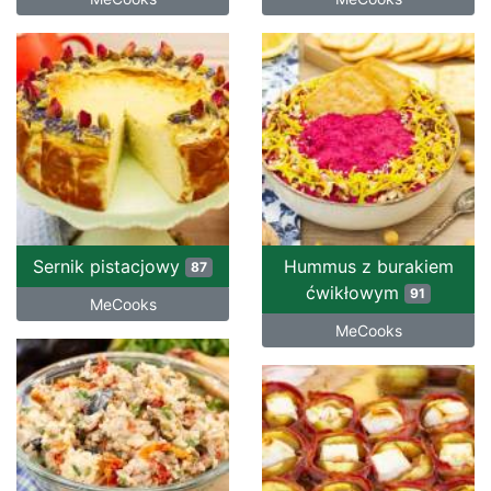
Sernik pistacjowy
Hummus z burakiem
87
ćwikłowym
91
MeCooks
MeCooks