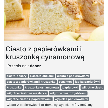
Ciasto z papierówkami i
kruszonką cynamonową
Przepis na :
deser
ciasta/desery
ciasto z jablkami
ciasto z papierówkami
ciasto z papierówkami i kruszonką
cynamon
jabłka papierówki
kruszonka
kruszonka cynamonowa
papierowki
wilgotne ciasto
wilgotne ciasto na maślance
wilgotne ciasto z jabłkami
wilgotne ciasto z papierówkami
wypiek z papierówkami
Ciasto z papierówkami to domowy wypiek , który możemy