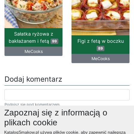
Sałatka ryżowa z
bakłażanem i fetą
Figi z fetą w boczku
99
89
MeCooks
MeCooks
Dodaj komentarz
Podpisz się pod komentarzem.
Zapoznaj się z informacją o
plikach cookie
KatalogSmakow.pl używa plików cookie, aby zapewnić najlepszą