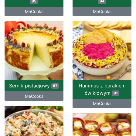
95
94
MeCooks
MeCooks
Sernik pistacjowy
Hummus z burakiem
87
ćwikłowym
91
MeCooks
MeCooks