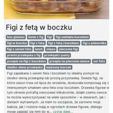
Figi z fetą w boczku
bez glutenu
danie z fig
figi
figi owinięte boczkiem
figi w boczku
figi z fetą
figi z fetą i boczkiem
figi z piekarnika
figi z serem feta
lunch
mięso
pieczone figi
prosta przekąska z fig
przekąski i pasty
przepis na figi z boczkiem
przepis na pieczone owoce
ser feta
słodko-słona przekąska
wędzony boczek
Figi zapiekane z serem feta i boczkiem to idealny pomysł na
słodko-słoną przekąskę lub prostą przystawkę. Świeże figi, na
które sezon trwa od lipca do września, doskonale komponują się z
intensywnym smakiem sera feta oraz boczkiem. Drzewka figowe w
tym okresie potrafią owocować kilkukrotnie, dzięki czemu owoce
te można wykorzystywać na wiele sposobów – w deserach, jak i
daniach wytrawnych. Ja mam to szczęście, że zarówno moja
babcia, jak i rodzice mają w ogrodach drzewa figowe, dlatego
mogę zajadać się nimi do w...
czytaj dalej...