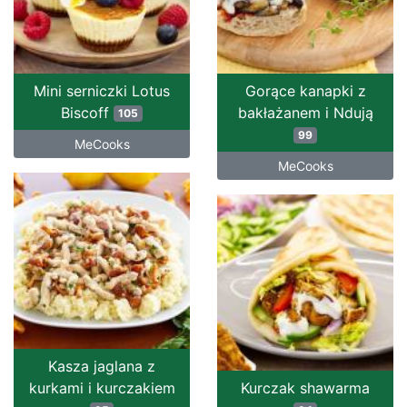
Mini serniczki Lotus
Gorące kanapki z
Biscoff
bakłażanem i Ndują
105
99
MeCooks
MeCooks
Kasza jaglana z
kurkami i kurczakiem
Kurczak shawarma