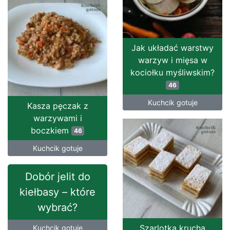
Jak układać warstwy
warzyw i mięsa w
kociołku myśliwskim?
46
Kuchcik gotuje
Kasza pęczak z
warzywami i
boczkiem
46
Kuchcik gotuje
Dobór jelit do
kiełbasy – które
wybrać?
Szarlotka krucha
Kuchcik gotuje