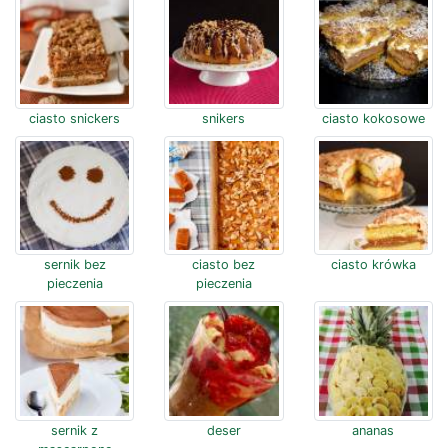
ciasto snickers
snikers
ciasto kokosowe
sernik bez
ciasto bez
ciasto krówka
pieczenia
pieczenia
sernik z
deser
ananas